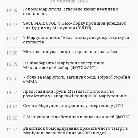
25
березня
2022
Голоси Маріуполя: створено канал важливих
19:26
оголошень
SAVE MARIUPOL: у Нью-Йорку пройшов флешмоб
18:32
на підтримку Маріуполя (ВІДЕО)
У Маріуполі полк "Азов" знищує ворожу техніку та
17:34
окупантів
Метінвест шукає водіїв з транспортом та без
17:00
На Лівобережжі Маріуполя обстріляно
16:25
Михайлівський собор (ФОТОФАКТ)
У боях за Маріуполь загинув боєць збірної України
15:50
з ММА
Представники Групи Метінвест допомогли
14:57
розмістити у Запоріжжі понад 3000 маріупольців
Сім'я з Маріуполя потрапила у смертельну ДТП
14:14
З Маріуполя під обстрілами вивезли коней (ФОТО)
13:20
Внаслідок бомбардування драматичного театру в
11:37
Маріуполі загинуло близько 300 людей