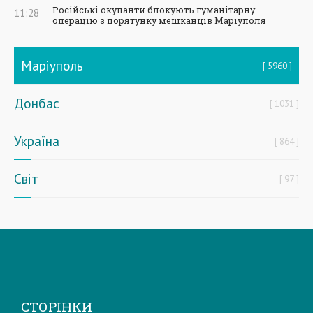
Російські окупанти блокують гуманітарну
11:28
операцію з порятунку мешканців Маріуполя
Маріуполь
5960
Донбас
1031
Україна
864
Світ
97
СТОРІНКИ