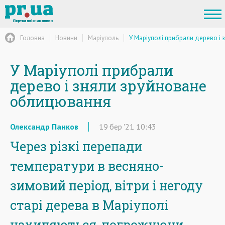
Головна
Новини
Маріуполь
У Маріуполі прибрали дерево і
У Маріуполі прибрали
дерево і зняли зруйноване
облицювання
Олександр Панков
19
бер
'21
10:43
Через різкі перепади
температури в весняно-
зимовий період, вітри і негоду
старі дерева в Маріуполі
нахиляються, погрожуючи