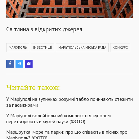
Світлина з відкритих джерел
МАРІУПОЛЬ
ІНВЕСТИЦІЇ
МАРІУПОЛЬСЬКА МІСЬКА РАДА
КОНКУРС
Читайте також:
У Маріуполі на зупинках розумні табло починають стежити
за пасажирами
У Маріуполі волейбольний комплекс під куполом
перетворюють в музей науки (ФОТО)
Маршрутка, море та парки: про що співають в піснях про
Маріуполь? (ФОТО)