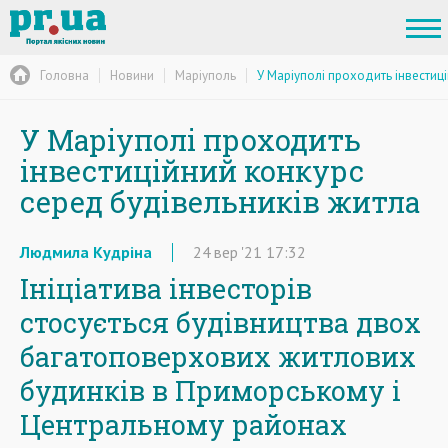
Головна
Новини
Маріуполь
У Маріуполі проходить інвестиц
У Маріуполі проходить
інвестиційний конкурс
серед будівельників житла
Людмила Кудріна
24
вер
'21
17:32
Ініціатива інвесторів
стосується будівництва двох
багатоповерхових житлових
будинків в Приморському і
Центральному районах