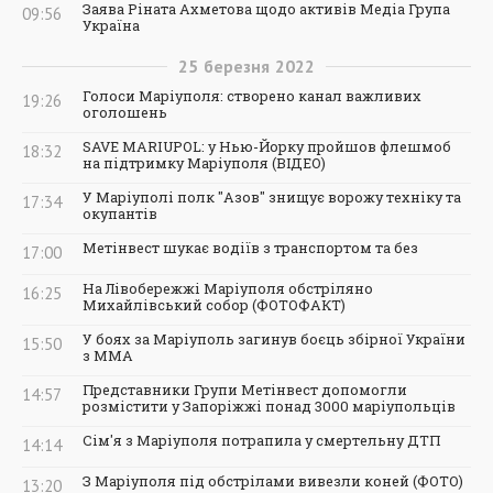
Заява Ріната Ахметова щодо активів Медіа Група
09:56
Україна
25
березня
2022
Голоси Маріуполя: створено канал важливих
19:26
оголошень
SAVE MARIUPOL: у Нью-Йорку пройшов флешмоб
18:32
на підтримку Маріуполя (ВІДЕО)
У Маріуполі полк "Азов" знищує ворожу техніку та
17:34
окупантів
Метінвест шукає водіїв з транспортом та без
17:00
На Лівобережжі Маріуполя обстріляно
16:25
Михайлівський собор (ФОТОФАКТ)
У боях за Маріуполь загинув боєць збірної України
15:50
з ММА
Представники Групи Метінвест допомогли
14:57
розмістити у Запоріжжі понад 3000 маріупольців
Сім'я з Маріуполя потрапила у смертельну ДТП
14:14
З Маріуполя під обстрілами вивезли коней (ФОТО)
13:20