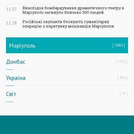
Внаслідок бомбардування драматичного театру в
11:37
Маріуполі загинуло близько 300 людей
Російські окупанти блокують гуманітарну
11:28
операцію з порятунку мешканців Маріуполя
Маріуполь
5960
Донбас
1031
Україна
864
Світ
97