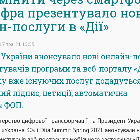
фра презентувало но
н-послуги в «Дії»
17
тра
'21
15:55
України анонсувало нові онлайн-п
тувачів програми та веб-порталу «Д
ку вже існуючих послуг додадутьс
ий підпис, петиції, автоматична
я ФОП.
терство цифрової трансформації та Президент Укра
«Україна 30» і Diia Summit Spring 2021 анонсували н
ристувачів веб-порталу та мобільного застосунку «Ді