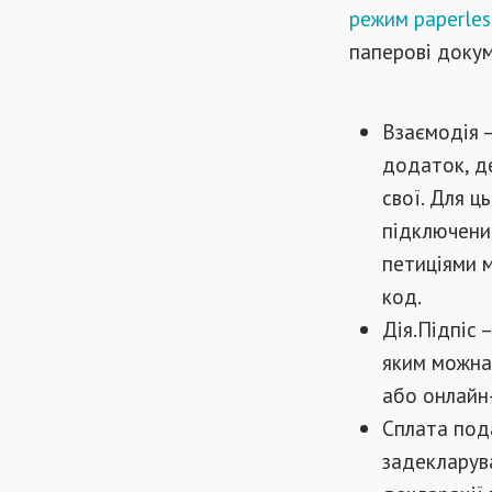
режим paperles
паперові докум
Взаємодія –
додаток, д
свої. Для ц
підключени
петиціями 
код.
Дія.Підпіс 
яким можна
або онлайн-
Сплата пода
задекларув