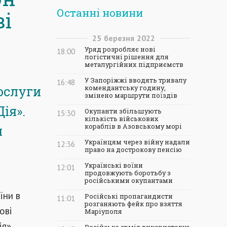
Останні новини
ві
25
березня
2022
Уряд розробляє нові
18:00
логістичні рішення для
металургійних підприємств
У Запоріжжі вводять тривалу
16:48
ослуги
комендантську годину,
змінено маршрути поїздів
ія».
Окупанти збільшують
15:30
кількість військових
кораблів в Азовському морі
я
Українцям через війну надали
12:36
право на дострокову пенсію
Українські воїни
12:01
продовжують боротьбу з
російськими окупантами
їни в
Російські пропагандисти
11:01
розганяють фейк про взяття
ові
Маріуполя
я».