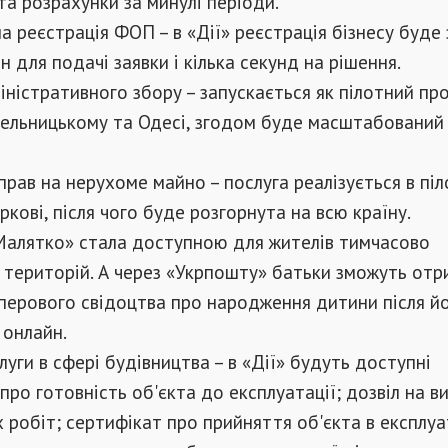
та розрахунки за минулі періоди.
 реєстрація ФОП – в «Дії» реєстрація бізнесу буде
н для подачі заявки і кілька секунд на рішення.
ністративного збору – запускається як пілотний про
мельницькому та Одесі, згодом буде масштабований
прав на нерухоме майно – послуга реалізується в пі
ркові, після чого буде розгорнута на всю країну.
Малятко» стала доступною для жителів тимчасово
 територій. А через «Укрпошту» батьки зможуть от
аперового свідоцтва про народження дитини після й
 онлайн.
уги в сфері будівництва – в «Дії» будуть доступні
про готовність об'єкта до експлуатації; дозвіл на в
 робіт; сертифікат про прийняття об'єкта в експлуа