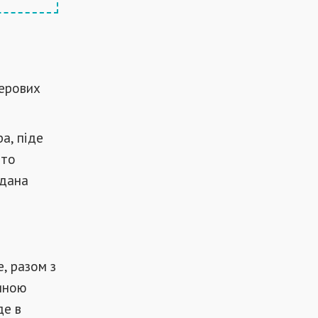
перових
ра, піде
 то
адана
, разом з
тиною
де в