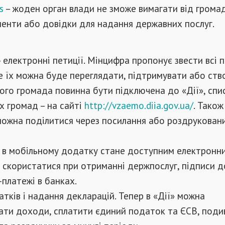
s
– жоден орган влади не зможе вимагати від грома
енти або довідки для надання державних послуг.
 електронні петиції. Мінцифра пропонує звести всі п
е їх можна буде переглядати, підтримувати або ст
ього громада повинна бути підключена до «Дії», спи
х громад – на сайті
http://vzaemo.diia.gov.ua/
. Також
можна поділитися через посилання або роздрукован
– в мобільному додатку стане доступним електронни
 скористатися при отриманні держпослуг, підписи д
платежі в банках.
тків і надання декларацій. Тепер в «Дії» можна
ати доходи, сплатити єдиний податок та ЄСВ, поди