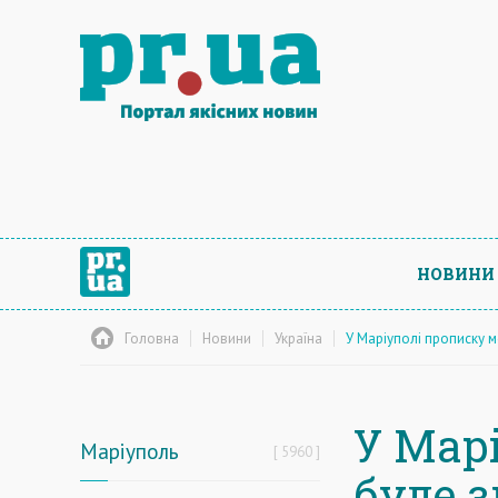
НОВИНИ
Головна
Новини
Україна
У Маріуполі прописку 
У Мар
Маріуполь
5960
буде 