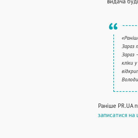
видача буд
«Раніш
Зараз 
Зараз 
кліки 
відкри
Володи
Раніше PR.UA п
записатися на