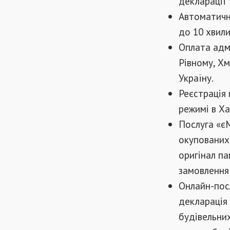
декларації 
Автоматична
до 10 хвили
Оплата адмі
Рівному, Х
Україну.
Реєстрація 
режимі в Ха
Послуга «є
окупованих
оригінал п
замовлення
Онлайн-посл
декларація 
будівельних