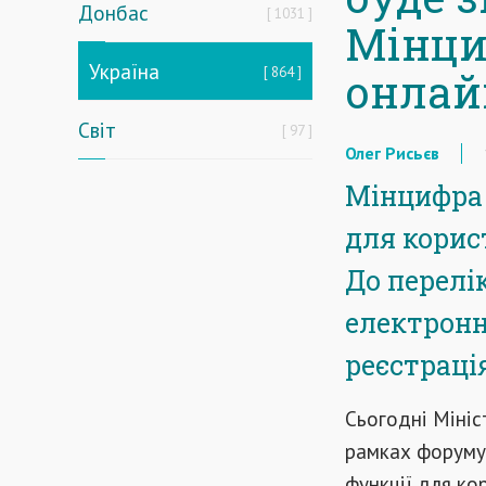
Донбас
1031
Мінци
Україна
864
онлай
Світ
97
Олег Рисьєв
Мінцифра 
для корис
До перелі
електронн
реєстраці
Сьогодні Мініс
рамках форуму 
функції для ко