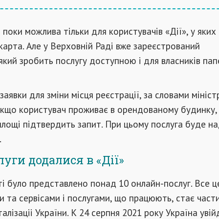
 поки можлива тільки для користувачів «Дії», у яких
арта. Але у Верховній Раді вже зареєстрований
який зробить послугу доступною і для власників па
аявки для зміни місця реєстрації, за словами мініст
Якщо користувач проживає в орендованому будинку,
лощі підтвердить запит. При цьому послуга буде н
.
луги додалися в «Дії»
ті було представлено понад 10 онлайн-послуг. Все це
 та сервісами і послугами, що працюють, стає час
алізаціі України. К 24 серпня 2021 року Україна увій