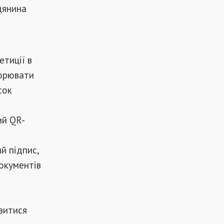
дянина
етиції в
ворювати
сок
ий QR-
й підпис,
окументів
витися