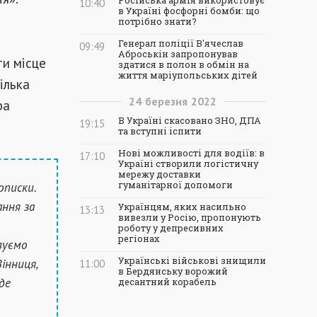
Російська армія використовує
10:40
в Україні фосфорні бомби: що
потрібно знати?
Генерал поліції В'ячеслав
09:49
Аброськін запропонував
и місце
здатися в полон в обмін на
життя маріупольських дітей
ілька
24
березня
2022
ра
В Україні скасовано ЗНО, ДПА
19:15
та вступні іспити
Нові можливості для водіїв: в
17:10
Україні створили логістичну
мережу доставки
описки.
гуманітарної допомоги
ння за
Українцям, яких насильно
13:13
вивезли у Росію, пропонують
роботу у депресивних
регіонах
овуємо
Українські військові знищили
інниця,
11:00
в Бердянську ворожий
де
десантний корабель