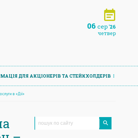
06
сер
'26
четвер
МАЦIЯ ДЛЯ АКЦIОНЕРIВ ТА СТЕЙКХОЛДЕРIВ
слуги в «Дії»
на
он –