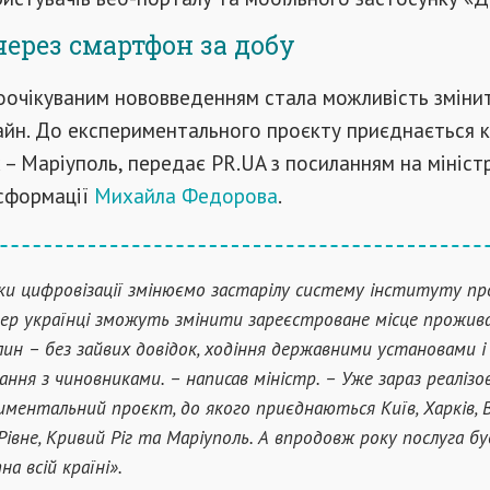
ерез смартфон за добу
оочікуваним нововведенням стала можливість змінит
айн. До експериментального проєкту приєднається к
х – Маріуполь, передає PR.UA з посиланням на мініст
сформації
Михайла Федорова
.
ки цифровізації змінюємо застарілу систему інституту пр
ер українці зможуть змінити зареєстроване місце прожива
лин – без зайвих довідок, ходіння державними установами і
вання з чиновниками. – написав міністр. – Уже зараз реаліз
иментальний проєкт, до якого приєднаються Київ, Харків, В
 Рівне, Кривий Ріг та Маріуполь. А впродовж року послуга бу
а всій країні».