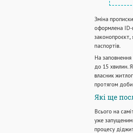
Зміна прописки
оформлена ID-к
законопроєкт, 
паспортів.
На заповнення з
до 15 хвилин. 
власник житлоп
протягом доби
Які ще пос
Всього на самі
уже запущеними
процесу діджит