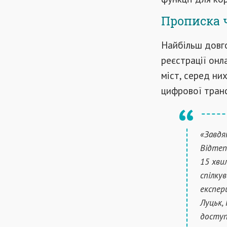
Прописка ч
Найбільш довг
реєстрації онл
міст, серед ни
цифрової тран
«Завдя
Відтеп
15 хви
спілку
експер
Луцьк,
доступн