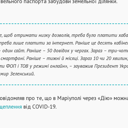
івельного паспорта забудови земельної ділянки.
е, щоб отримати низку дозволів, треба було платити хаба
треба лише платити за інтернет. Раніше це десять кабіне
– один сайт. Раніше – 50 довідок у чергах. Зараз – три-чо
у смартфоні. Раніше – тижні й місяці. Зараз 10 чи 20 хвилин
ти ФОП і ТОВ у режимі онлайн», – зауважив Президент Укр
мир Зеленський.
овідомляв про те, що в Маріуполі через «Дію» можн
 щеплення
від COVID-19.