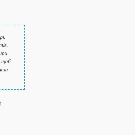
рі.
тів.
тири
, щоб
аїни
а