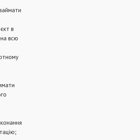
 займати
єкт в
 на всю
лотному
римати
ого
иконання
тацію;