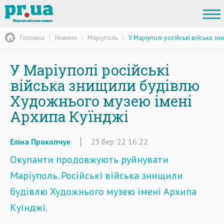
Головна
Новини
Маріуполь
У Маріуполі російські війська 
У Маріуполі російські
війська знищили будівлю
Художнього музею імені
Архипа Куїнджі
Еліна Прокопчук
23
бер
'22
16:22
Окупанти продовжують руйнувати
Маріуполь. Російські війська знищили
будівлю Художнього музею імені Архипа
Куїнджі.