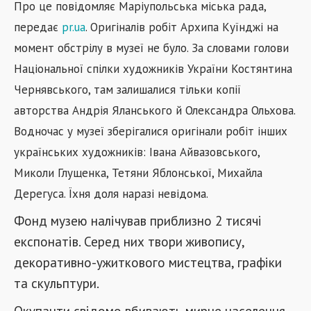
Про це повідомляє Маріупольська міська рада,
передає
pr.ua
. Оригіналів робіт Архипа Куїнджі на
момент обстрілу в музеї не було. За словами голови
Національної спілки художників України Костянтина
Чернявського, там залишалися тільки копії
авторства Андрія Яланського й Олександра Ольхова.
Водночас у музеї зберігалися оригінали робіт інших
українських художників: Івана Айвазовського,
Миколи Глущенка, Тетяни Яблонської, Михайла
Дерегуса. Їхня доля наразі невідома.
Фонд музею налічував приблизно 2 тисячі
експонатів. Серед них твори живопису,
декоративно-ужиткового мистецтва, графіки
та скульптури.
Окупанти свідомо вбивають мирне населення