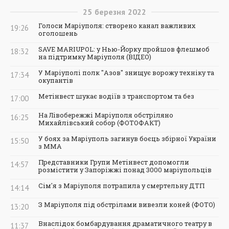
25
березня
2022
Голоси Маріуполя: створено канал важливих
19:26
оголошень
SAVE MARIUPOL: у Нью-Йорку пройшов флешмоб
18:32
на підтримку Маріуполя (ВІДЕО)
У Маріуполі полк "Азов" знищує ворожу техніку та
17:34
окупантів
Метінвест шукає водіїв з транспортом та без
17:00
На Лівобережжі Маріуполя обстріляно
16:25
Михайлівський собор (ФОТОФАКТ)
У боях за Маріуполь загинув боєць збірної України
15:50
з ММА
Представники Групи Метінвест допомогли
14:57
розмістити у Запоріжжі понад 3000 маріупольців
Сім'я з Маріуполя потрапила у смертельну ДТП
14:14
З Маріуполя під обстрілами вивезли коней (ФОТО)
13:20
Внаслідок бомбардування драматичного театру в
11:37