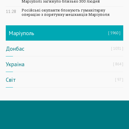
Маріуполі загинуло близько 300 людей
Російські окупанти блокують гуманітарну
11:28
операцію з порятунку мешканців Маріуполя
Маріуполь
5960
Донбас
1031
Україна
864
Світ
97