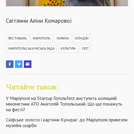
Світлини Аліни Комарової
ФЕСТИВАЛЬ
МАРІУПОЛЬ
УКРАЇНА
КУЇНДЖІ
МАРІУПОЛЬСЬКА МІСЬКА РАДА
КУЛЬТУРА
СВІТ
Читайте також:
У Маріуполі на Startup Гогольfest виступить колишній
мінометник АТО Анатолій Топольський. Що ще покажуть
на фесті?
Скіфське золото і картини Куїнджі: до Маріуполя привезли
музейні скарби