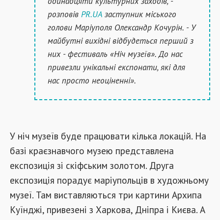
одинадцяти культурних заходів, -
розповів
PR.UA
заступник міського
голови Маріуполя Олександр Кочурін. - У
майбутні вихідні відбудеться перший з
них - фестиваль «Ніч музеїв». До нас
привезли унікальні експонати, які для
нас просто неоціненні».
У ніч музеїв буде працювати кілька локацій. На
базі краєзнавчого музею представлена
експозиція зі скіфським золотом. Друга
експозиція порадує маріупольців в художньому
музеї. Там виставляються три картини Архипа
Куїнджі, привезені з Харкова, Дніпра і Києва. А