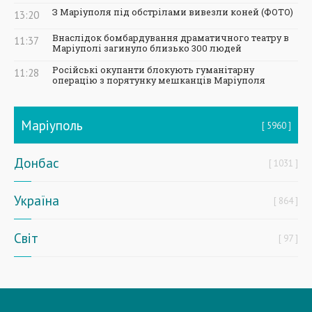
З Маріуполя під обстрілами вивезли коней (ФОТО)
13:20
Внаслідок бомбардування драматичного театру в
11:37
Маріуполі загинуло близько 300 людей
Російські окупанти блокують гуманітарну
11:28
операцію з порятунку мешканців Маріуполя
Маріуполь
5960
Донбас
1031
Україна
864
Світ
97