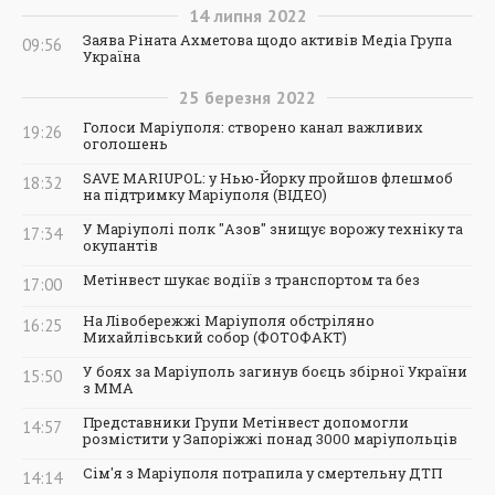
14
липня
2022
Заява Ріната Ахметова щодо активів Медіа Група
09:56
Україна
25
березня
2022
Голоси Маріуполя: створено канал важливих
19:26
оголошень
SAVE MARIUPOL: у Нью-Йорку пройшов флешмоб
18:32
на підтримку Маріуполя (ВІДЕО)
У Маріуполі полк "Азов" знищує ворожу техніку та
17:34
окупантів
Метінвест шукає водіїв з транспортом та без
17:00
На Лівобережжі Маріуполя обстріляно
16:25
Михайлівський собор (ФОТОФАКТ)
У боях за Маріуполь загинув боєць збірної України
15:50
з ММА
Представники Групи Метінвест допомогли
14:57
розмістити у Запоріжжі понад 3000 маріупольців
Сім'я з Маріуполя потрапила у смертельну ДТП
14:14