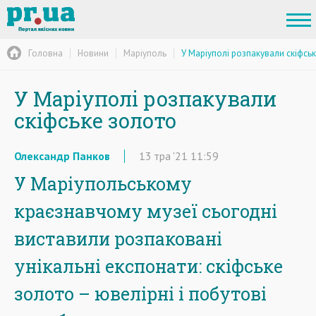
Головна
Новини
Маріуполь
У Маріуполі розпакували скіфсь
У Маріуполі розпакували
скіфське золото
Олександр Панков
13
тра
'21
11:59
У Маріупольському
краєзнавчому музеї сьогодні
виставили розпаковані
унікальні експонати: скіфське
золото – ювелірні і побутові