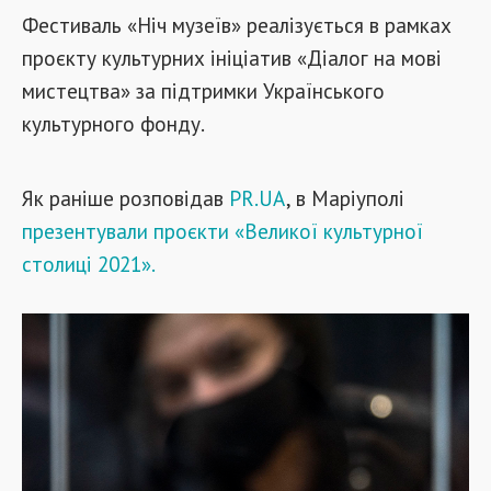
Фестиваль «Ніч музеїв» реалізується в рамках
проєкту культурних ініціатив «Діалог на мові
мистецтва» за підтримки Українського
культурного фонду.
Як раніше розповідав
PR.UA
, в Маріуполі
презентували проєкти «Великої культурної
столиці 2021».