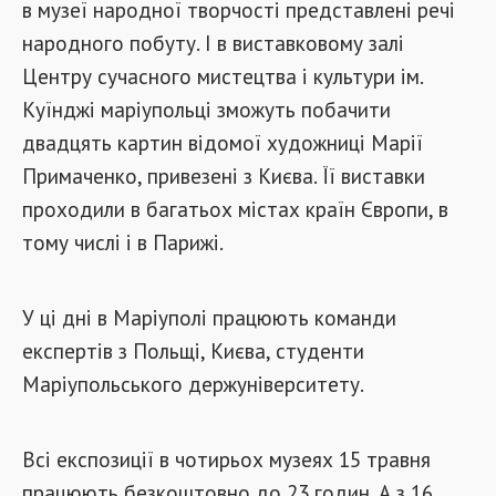
в музеї народної творчості представлені речі
народного побуту. І в виставковому залі
Центру сучасного мистецтва і культури ім.
Куїнджі маріупольці зможуть побачити
двадцять картин відомої художниці Марії
Примаченко, привезені з Києва. Її виставки
проходили в багатьох містах країн Європи, в
тому числі і в Парижі.
У ці дні в Маріуполі працюють команди
експертів з Польщі, Києва, студенти
Маріупольського держуніверситету.
Всі експозиції в чотирьох музеях 15 травня
працюють безкоштовно до 23 годин. А з 16