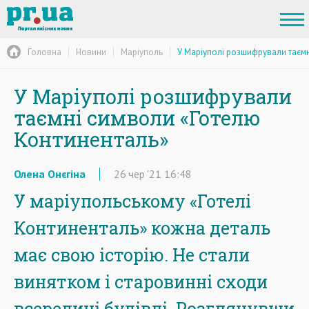
Головна
Новини
Маріуполь
У Маріуполі розшифрували таєм
У Маріуполі розшифрували
таємні символи «Готелю
Континенталь»
Олена Онєгіна
26
чер
'21
16:48
У маріупольському «Готелі
Континенталь» кожна деталь
має свою історію. Не стали
винятком і старовинні сходи
всередині будівлі. Розглянувши