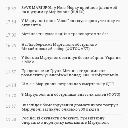
SAVE MARIUPOL: у Нью-Йорку пройшов флешмоб
18:32
на підтримку Маріуполя (ВІДЕО)
У Маріуполі полк "Азов" знищує ворожу техніку та
17:34
окупантів
Метінвест шукає водіїв з транспортом та без
17:00
На Лівобережжі Маріуполя обстріляно
16:25
Михайлівський собор (ФОТОФАКТ)
У боях за Маріуполь загинув боєць збірної України
15:50
з ММА
Представники Групи Метінвест допомогли
14:57
розмістити у Запоріжжі понад 3000 маріупольців
Сім'я з Маріуполя потрапила у смертельну ДТП
14:14
З Маріуполя під обстрілами вивезли коней (ФОТО)
13:20
Внаслідок бомбардування драматичного театру в
11:37
Маріуполі загинуло близько 300 людей
Російські окупанти блокують гуманітарну
11:28
операцію з порятунку мешканців Маріуполя