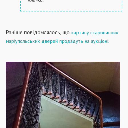
Раніше повідомлялось, що
к
артину старовинних
маріупольських дверей продадуть на аукціоні
.