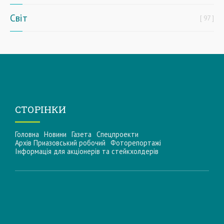
Світ
97
СТОРІНКИ
Головна
Новини
Газета
Спецпроекти
Архів Приазовський робочий
Фоторепортажі
Інформацiя для акцiонерiв та стейкхолдерiв