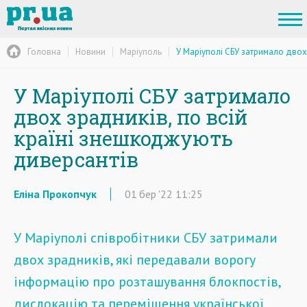
Головна
Новини
Маріуполь
У Маріуполі СБУ затримало двох
У Маріуполі СБУ затримало
двох зрадників, по всій
країні знешкоджують
диверсантів
Еліна Прокопчук
01
бер
'22
11:25
У Маріуполі співробітники СБУ затримали
двох зрадників, які передавали ворогу
інформацію про розташування блокпостів,
дислокацію та переміщення української