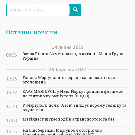
Останні новини
14
липня
2022
Заява Ріната Ахметова щодо активів Медіа Група
09:56
Україна
25
березня
2022
Голоси Маріуполя: створено канал важливих
19:26
оголошень
SAVE MARIUPOL: у Нью-Йорку пройшов флешмоб
18:32
на підтримку Маріуполя (ВІДЕО)
У Маріуполі полк "Азов" знищує ворожу техніку та
17:34
окупантів
Метінвест шукає водіїв з транспортом та без
17:00
На Лівобережжі Маріуполя обстріляно
16:25
Михайлівський собор (ФОТОФАКТ)