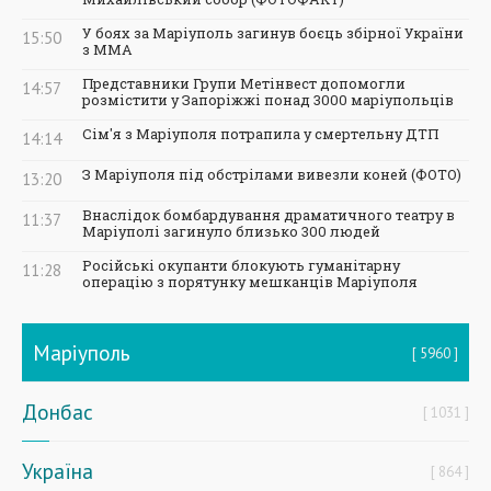
У боях за Маріуполь загинув боєць збірної України
15:50
з ММА
Представники Групи Метінвест допомогли
14:57
розмістити у Запоріжжі понад 3000 маріупольців
Сім'я з Маріуполя потрапила у смертельну ДТП
14:14
З Маріуполя під обстрілами вивезли коней (ФОТО)
13:20
Внаслідок бомбардування драматичного театру в
11:37
Маріуполі загинуло близько 300 людей
Російські окупанти блокують гуманітарну
11:28
операцію з порятунку мешканців Маріуполя
Маріуполь
5960
Донбас
1031
Україна
864