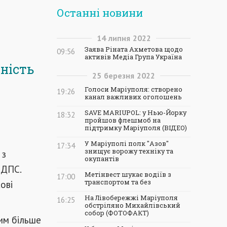
Останні новини
14
липня
2022
Заява Ріната Ахметова щодо
09:56
активів Медіа Група Україна
ність
25
березня
2022
Голоси Маріуполя: створено
19:26
канал важливих оголошень
SAVE MARIUPOL: у Нью-Йорку
18:32
пройшов флешмоб на
підтримку Маріуполя (ВІДЕО)
У Маріуполі полк "Азов"
17:34
знищує ворожу техніку та
 з
окупантів
 ДПС.
Метінвест шукає водіїв з
17:00
ові
транспортом та без
На Лівобережжі Маріуполя
16:25
обстріляно Михайлівський
собор (ФОТОФАКТ)
тим більше