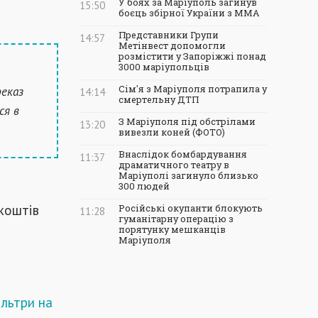
У боях за Маріуполь загинув
15:50
боєць збірної України з ММА
Представники Групи
14:57
Метінвест допомогли
розмістити у Запоріжжі понад
3000 маріупольців
еказ
Сім'я з Маріуполя потрапила у
14:14
смертельну ДТП
ся в
З Маріуполя під обстрілами
13:20
вивезли коней (ФОТО)
Внаслідок бомбардування
11:37
драматичного театру в
Маріуполі загинуло близько
300 людей
 коштів
Російські окупанти блокують
11:28
гуманітарну операцію з
порятунку мешканців
Маріуполя
льтри на