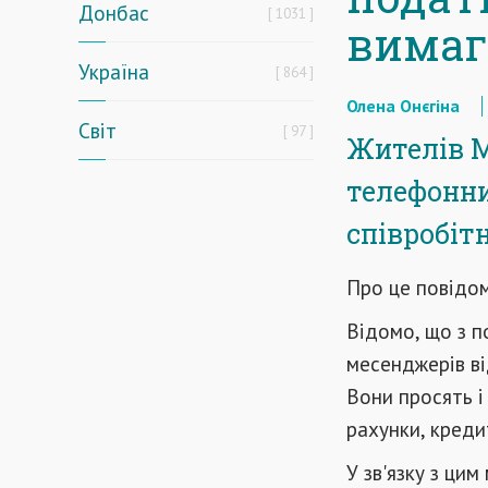
Донбас
1031
вимаг
Україна
864
Олена Онєгіна
Світ
97
Жителів М
телефонни
співробіт
Про це повідо
Відомо, що з п
месенджерів ві
Вони просять і
рахунки, креди
У зв'язку з ци