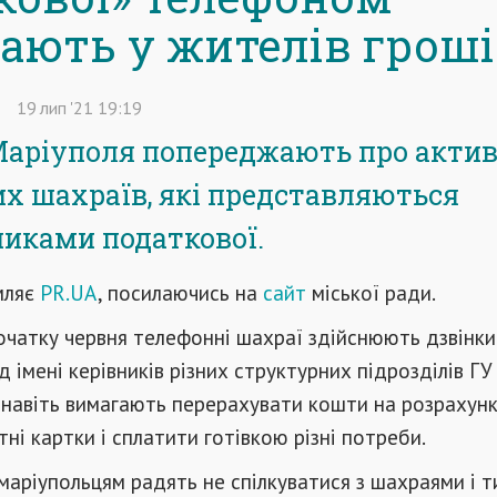
ають у жителів гроші
19
лип
'21
19:19
аріуполя попереджають про актив
х шахраїв, які представляються
никами податкової.
мляє
PR.UA
, посилаючись на
сайт
міської ради.
очатку червня телефонні шахраї здійснюють дзвінки
д імені керівників різних структурних підрозділів ГУ
 навіть вимагають перерахувати кошти на розрахунк
тні картки і сплатити готівкою різні потреби.
м маріупольцям радять не спілкуватися з шахраями і 