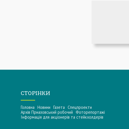
СТОРІНКИ
Головна
Новини
Газета
Спецпроекти
Архів Приазовський робочий
Фоторепортажі
Інформацiя для акцiонерiв та стейкхолдерiв