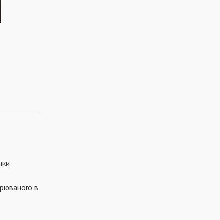
нки
зрюваного в