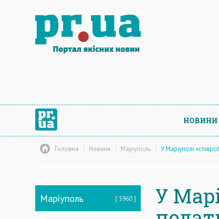
НОВИНИ
Головна
Новини
Маріуполь
У Маріуполі «співро
У Мар
Маріуполь
5960
подат