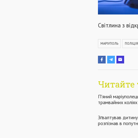
Світлина з від
МАРІУПОЛЬ
ПОЛІЦІЯ
Читайте 
П'яний маріуполец
трамвайних колія
Зґвалтував дитину
розпізнав в попут