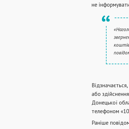
не інформувати
«Нагол
зверне
коштів.
повідо
Відзначається,
або здійсненн
Донецької обла
телефоном «10
Раніше повідо