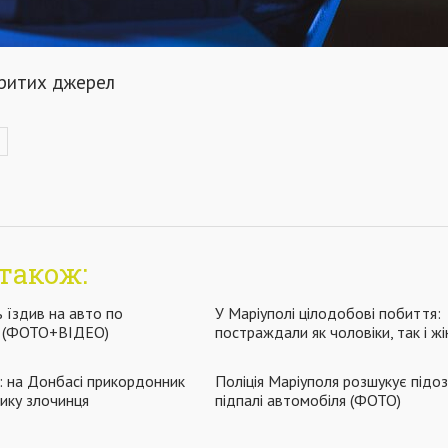
критих джерел
також:
ь їздив на авто по
У Маріуполі цілодобові побиття:
х (ФОТО+ВІДЕО)
постраждали як чоловіки, так і жі
: на Донбасі прикордонник
Поліція Маріуполя розшукує підо
нику злочинця
підпалі автомобіля (ФОТО)