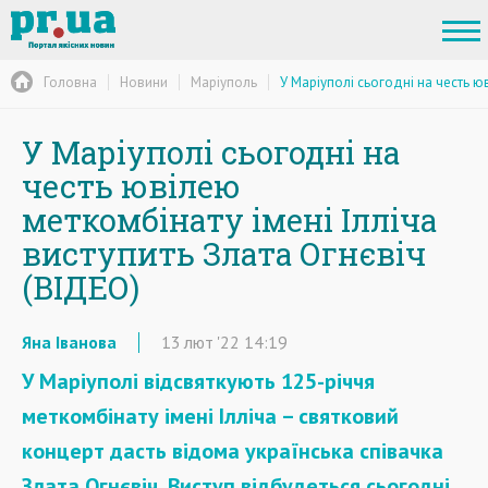
Головна
Новини
Маріуполь
У Маріуполі сьогодні на честь юв
У Маріуполі сьогодні на
честь ювілею
меткомбінату імені Ілліча
виступить Злата Огнєвіч
(ВІДЕО)
Яна Іванова
13
лют
'22
14:19
У Маріуполі відсвяткують 125-річчя
меткомбінату імені Ілліча – святковий
концерт дасть відома українська співачка
Злата Огнєвіч. Виступ відбудеться сьогодні,