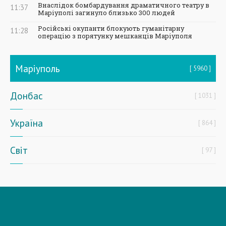
Внаслідок бомбардування драматичного театру в
11:37
Маріуполі загинуло близько 300 людей
Російські окупанти блокують гуманітарну
11:28
операцію з порятунку мешканців Маріуполя
Маріуполь
5960
Донбас
1031
Україна
864
Світ
97