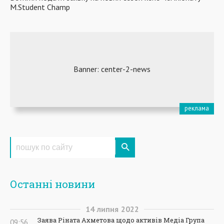
M.Student Champ
Останні новини
14
липня
2022
Заява Ріната Ахметова щодо активів Медіа Група
09:56