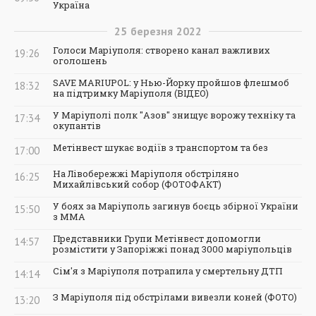
Україна
25
березня
2022
Голоси Маріуполя: створено канал важливих
19:26
оголошень
SAVE MARIUPOL: у Нью-Йорку пройшов флешмоб
18:32
на підтримку Маріуполя (ВІДЕО)
У Маріуполі полк "Азов" знищує ворожу техніку та
17:34
окупантів
Метінвест шукає водіїв з транспортом та без
17:00
На Лівобережжі Маріуполя обстріляно
16:25
Михайлівський собор (ФОТОФАКТ)
У боях за Маріуполь загинув боєць збірної України
15:50
з ММА
Представники Групи Метінвест допомогли
14:57
розмістити у Запоріжжі понад 3000 маріупольців
Сім'я з Маріуполя потрапила у смертельну ДТП
14:14
З Маріуполя під обстрілами вивезли коней (ФОТО)
13:20