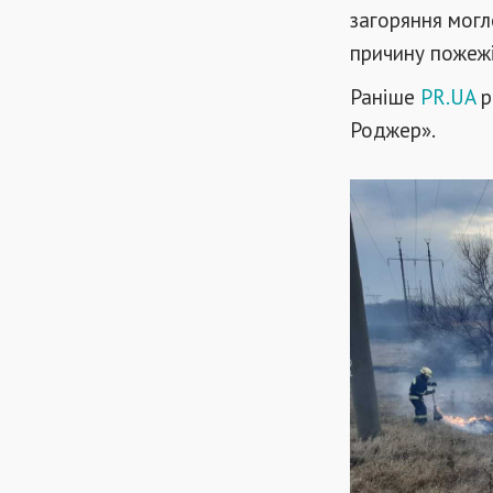
загоряння могл
причину пожежі
Раніше
PR.UA
р
Роджер».