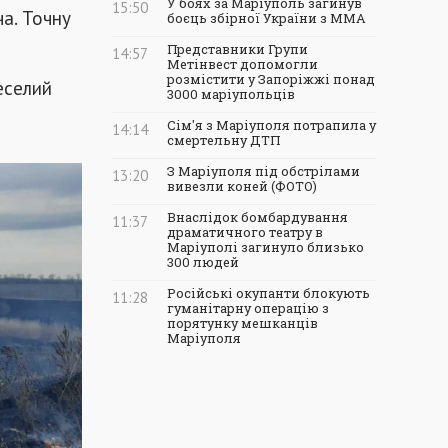
У боях за Маріуполь загинув
15:50
а. Точну
боєць збірної України з ММА
Представники Групи
14:57
Метінвест допомогли
розмістити у Запоріжжі понад
еселий
3000 маріупольців
Сім'я з Маріуполя потрапила у
14:14
смертельну ДТП
З Маріуполя під обстрілами
13:20
вивезли коней (ФОТО)
Внаслідок бомбардування
11:37
драматичного театру в
Маріуполі загинуло близько
300 людей
Російські окупанти блокують
11:28
гуманітарну операцію з
порятунку мешканців
Маріуполя