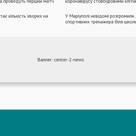
йка проведуть перший матч
коронавірусу стовбуровими кліт
ає кількість хворих на
У Маріуполі невідомі розгромили
спортивних тренажера біля школ