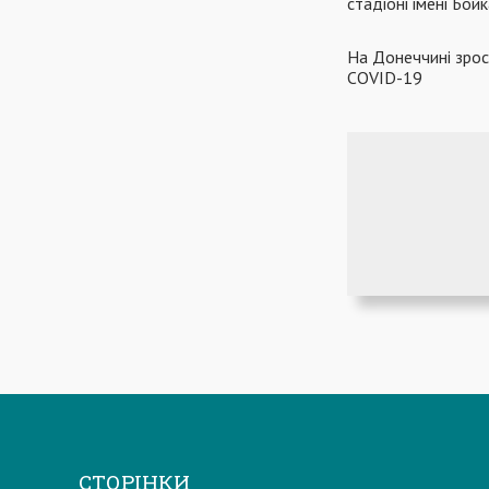
стадіоні імені Бо
На Донеччині зрост
COVID-19
СТОРІНКИ