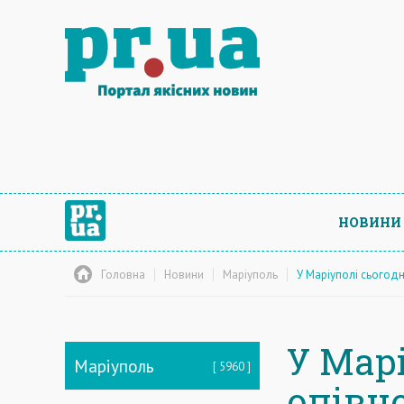
НОВИНИ
Головна
Новини
Маріуполь
У Маріуполі сьогодн
У Марі
Маріуполь
5960
опівно