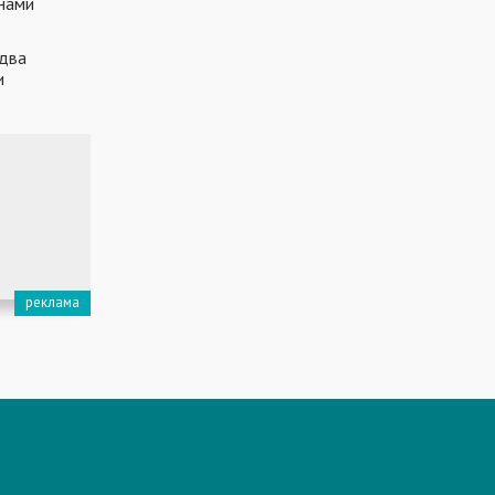
инами
 два
и