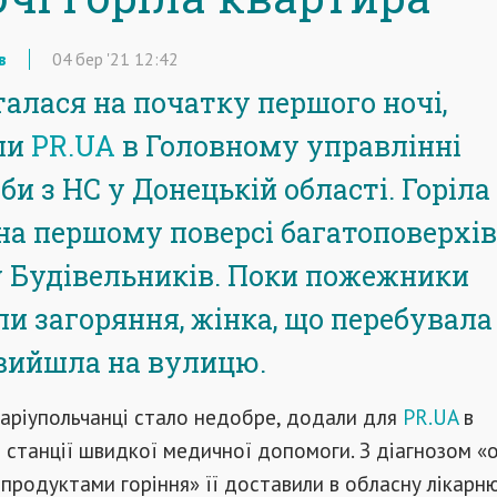
в
04
бер
'21
12:42
алася на початку першого ночі,
ли
PR.UA
в Головному управлінні
и з НС у Донецькій області. Горіла
на першому поверсі багатоповерхів
 Будівельників. Поки пожежники
ли загоряння, жінка, що перебувала
 вийшла на вулицю.
маріупольчанці стало недобре, додали для
PR.UA
в
 станції швидкої медичної допомоги. З діагнозом «
 продуктами горіння» її доставили в обласну лікарн