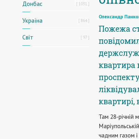
Донбас
1031
Олександр Панко
Україна
864
Пожежа ст
Світ
97
повідоми
держслужб
квартира 
проспекту
ліквідува
квартирі,
Там 28-річній 
Маріупольській
чадним газом і