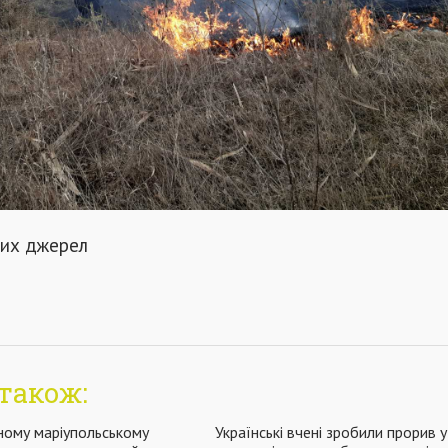
тих джерел
також:
ному маріупольському
Українські вчені зробили прорив у