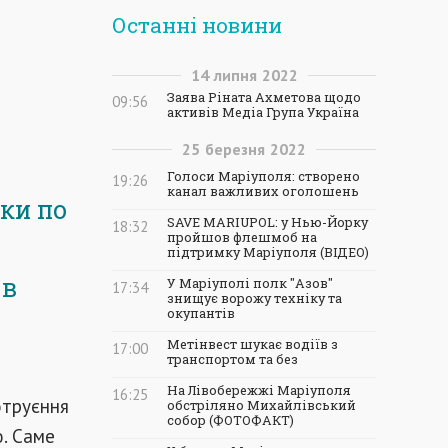
Останні новини
14
липня
2022
Заява Ріната Ахметова щодо
09:56
активів Медіа Група Україна
25
березня
2022
Голоси Маріуполя: створено
19:26
канал важливих оголошень
ки по
SAVE MARIUPOL: у Нью-Йорку
18:32
пройшов флешмоб на
підтримку Маріуполя (ВІДЕО)
 в
У Маріуполі полк "Азов"
17:34
знищує ворожу техніку та
окупантів
Метінвест шукає водіїв з
17:00
транспортом та без
На Лівобережжі Маріуполя
16:25
отруєння
обстріляно Михайлівський
собор (ФОТОФАКТ)
ю. Саме