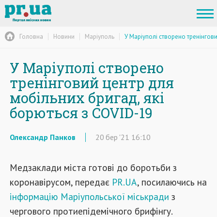
Головна
Новини
Маріуполь
У Маріуполі створено тренінгов
У Маріуполі створено
тренінговий центр для
мобільних бригад, які
борються з COVID-19
Олександр Панков
20
бер
'21
16:10
Медзаклади міста готові до боротьби з
коронавірусом, передає
PR.UA
, посилаючись на
інформацію Маріупольської міськради
з
чергового протиепідемічного брифінгу.