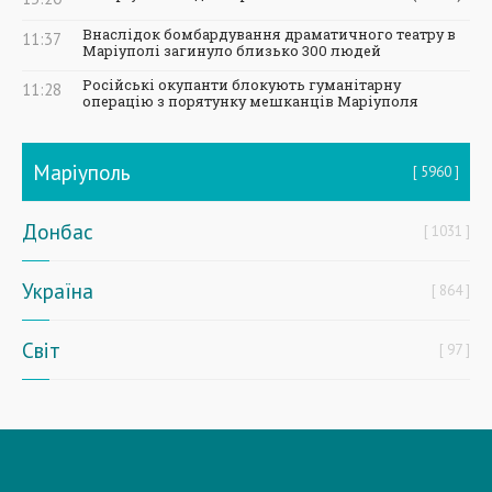
Внаслідок бомбардування драматичного театру в
11:37
Маріуполі загинуло близько 300 людей
Російські окупанти блокують гуманітарну
11:28
операцію з порятунку мешканців Маріуполя
Маріуполь
5960
Донбас
1031
Україна
864
Світ
97