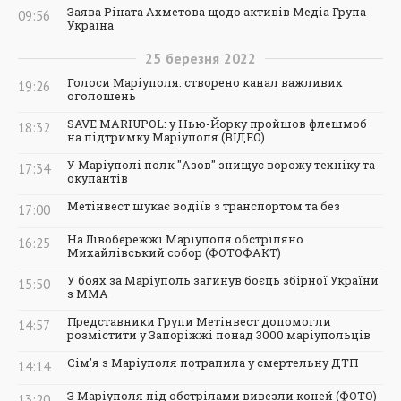
Заява Ріната Ахметова щодо активів Медіа Група
09:56
Україна
25
березня
2022
Голоси Маріуполя: створено канал важливих
19:26
оголошень
SAVE MARIUPOL: у Нью-Йорку пройшов флешмоб
18:32
на підтримку Маріуполя (ВІДЕО)
У Маріуполі полк "Азов" знищує ворожу техніку та
17:34
окупантів
Метінвест шукає водіїв з транспортом та без
17:00
На Лівобережжі Маріуполя обстріляно
16:25
Михайлівський собор (ФОТОФАКТ)
У боях за Маріуполь загинув боєць збірної України
15:50
з ММА
Представники Групи Метінвест допомогли
14:57
розмістити у Запоріжжі понад 3000 маріупольців
Сім'я з Маріуполя потрапила у смертельну ДТП
14:14
З Маріуполя під обстрілами вивезли коней (ФОТО)
13:20