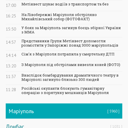
Метінвест шукає водіїв з транспортом та без
17:00
На Лівобережжі Маріуполя обстріляно
16:25
Михайлівський собор (ФОТОФАКТ)
У боях за Маріуполь загинув боєць збірної України
15:50
з ММА
Представники Групи Метінвест допомогли
14:57
розмістити у Запоріжжі понад 3000 маріупольців
Сім'я з Маріуполя потрапила у смертельну ДТП
14:14
З Маріуполя під обстрілами вивезли коней (ФОТО)
13:20
Внаслідок бомбардування драматичного театру в
11:37
Маріуполі загинуло близько 300 людей
Російські окупанти блокують гуманітарну
11:28
операцію з порятунку мешканців Маріуполя
Маріуполь
5960
Донбас
1031