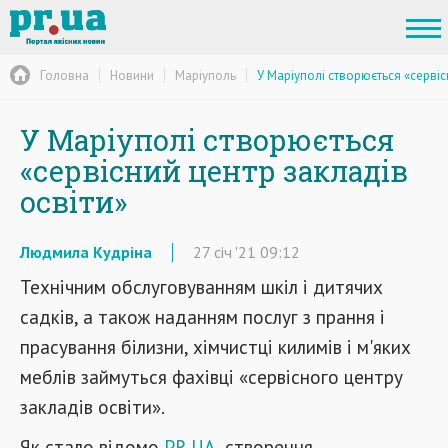
Головна
Новини
Маріуполь
У Маріуполі створюється «сервіс
У Маріуполі створюється
«сервісний центр закладів
освіти»
Людмила Кудріна
27
січ
'21
09:12
Технічним обслуговуванням шкіл і дитячих
садків, а також наданням послуг з прання і
прасування білизни, хімчистці килимів і м'яких
меблів займуться фахівці «сервісного центру
закладів освіти».
Як стало відомо
PR.UA
, створення