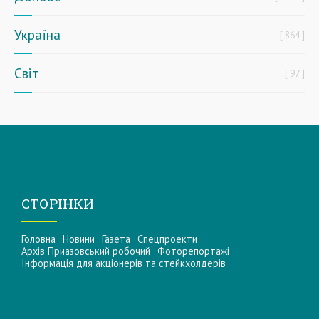
Україна
864
Світ
97
СТОРІНКИ
Головна
Новини
Газета
Спецпроекти
Архів Приазовський робочий
Фоторепортажі
Інформацiя для акцiонерiв та стейкхолдерiв