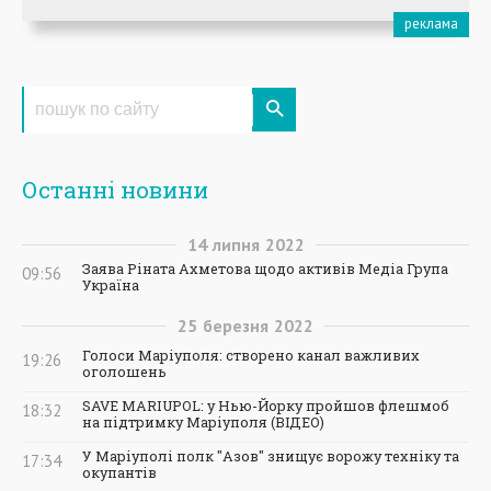
Останні новини
14
липня
2022
Заява Ріната Ахметова щодо активів Медіа Група
09:56
Україна
25
березня
2022
Голоси Маріуполя: створено канал важливих
19:26
оголошень
SAVE MARIUPOL: у Нью-Йорку пройшов флешмоб
18:32
на підтримку Маріуполя (ВІДЕО)
У Маріуполі полк "Азов" знищує ворожу техніку та
17:34
окупантів