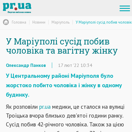
Головна
Новини
Маріуполь
У Маріуполі сусід побив чоловіка
У Маріуполі сусід побив
чоловіка та вагітну жінку
Олександр Панков
17
лют
'22
10:34
У Центральному районі Маріуполя було
жорстоко побито чоловіка і жінку в одному
будинку.
Як розповіли
pr.ua
медики, це сталося на вулиці
Троїцька вчора близько дев'ятої години ранку.
Сусід побив 42-річного чоловіка. Також за цією