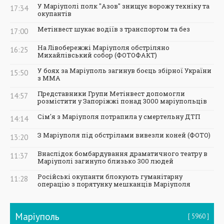
У Маріуполі полк "Азов" знищує ворожу техніку та
17:34
окупантів
Метінвест шукає водіїв з транспортом та без
17:00
На Лівобережжі Маріуполя обстріляно
16:25
Михайлівський собор (ФОТОФАКТ)
У боях за Маріуполь загинув боєць збірної України
15:50
з ММА
Представники Групи Метінвест допомогли
14:57
розмістити у Запоріжжі понад 3000 маріупольців
Сім'я з Маріуполя потрапила у смертельну ДТП
14:14
З Маріуполя під обстрілами вивезли коней (ФОТО)
13:20
Внаслідок бомбардування драматичного театру в
11:37
Маріуполі загинуло близько 300 людей
Російські окупанти блокують гуманітарну
11:28
операцію з порятунку мешканців Маріуполя
Маріуполь
5960