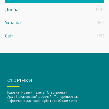
Донбас
1031
Україна
864
Світ
97
СТОРІНКИ
Головна
Новини
Газета
Спецпроекти
Архів Приазовський робочий
Фоторепортажі
Інформацiя для акцiонерiв та стейкхолдерiв