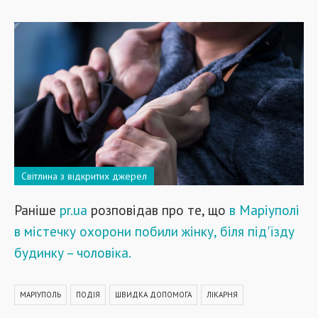
Світлина з відкритих джерел
Раніше
pr.ua
розповідав про те, що
в Маріуполі
в містечку охорони побили жінку, біля під'їзду
будинку – чоловіка.
МАРІУПОЛЬ
ПОДІЯ
ШВИДКА ДОПОМОГА
ЛІКАРНЯ