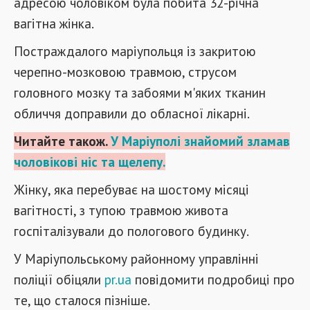
адресою чоловіком була побита 32-річна
вагітна жінка.
Постраждалого маріупольця із закритою
черепно-мозковою травмою, струсом
головного мозку та забоями м'яких тканин
обличчя доправили до обласної лікарні.
Читайте також.
У Маріуполі знайомий зламав
чоловікові ніс та щелепу.
Жінку, яка перебуває на шостому місяці
вагітності, з тупою травмою живота
госпіталізували до пологового будинку.
У Маріупольському районному управлінні
поліції обіцяли
pr.ua
повідомити подробиці про
те, що сталося пізніше.