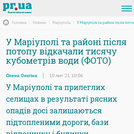
Головна
Новини
Маріуполь
У Маріуполі та районі після пот
У Маріуполі та районі після
потопу відкачали тисячу
кубометрів води (ФОТО)
Олена Онєгіна
10
лип
'21
10:06
У Маріуполі та прилеглих
селищах в результаті рясних
опадів досі залишаються
підтопленими дороги, бази
відпочинку і будинки.