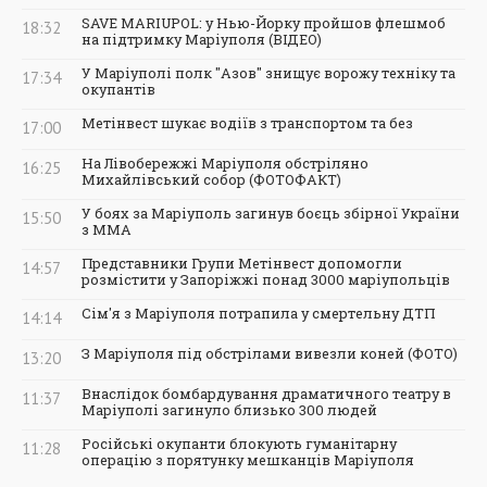
SAVE MARIUPOL: у Нью-Йорку пройшов флешмоб
18:32
на підтримку Маріуполя (ВІДЕО)
У Маріуполі полк "Азов" знищує ворожу техніку та
17:34
окупантів
Метінвест шукає водіїв з транспортом та без
17:00
На Лівобережжі Маріуполя обстріляно
16:25
Михайлівський собор (ФОТОФАКТ)
У боях за Маріуполь загинув боєць збірної України
15:50
з ММА
Представники Групи Метінвест допомогли
14:57
розмістити у Запоріжжі понад 3000 маріупольців
Сім'я з Маріуполя потрапила у смертельну ДТП
14:14
З Маріуполя під обстрілами вивезли коней (ФОТО)
13:20
Внаслідок бомбардування драматичного театру в
11:37
Маріуполі загинуло близько 300 людей
Російські окупанти блокують гуманітарну
11:28
операцію з порятунку мешканців Маріуполя