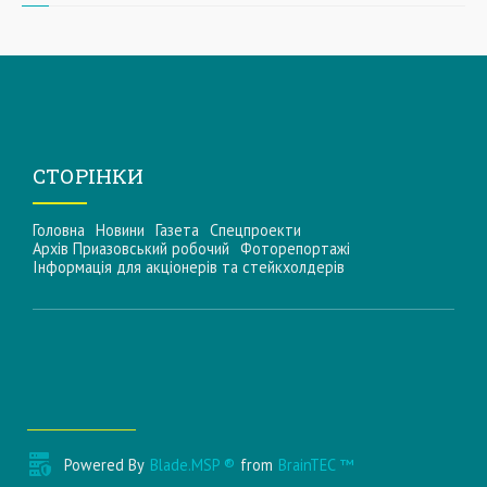
СТОРІНКИ
Головна
Новини
Газета
Спецпроекти
Архів Приазовський робочий
Фоторепортажі
Інформацiя для акцiонерiв та стейкхолдерiв
Powered By
Blade.MSP ®
from
BrainTEC ™