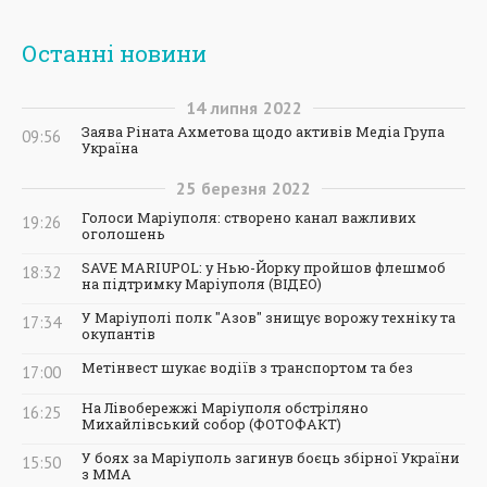
Останні новини
14
липня
2022
Заява Ріната Ахметова щодо активів Медіа Група
09:56
Україна
25
березня
2022
Голоси Маріуполя: створено канал важливих
19:26
оголошень
SAVE MARIUPOL: у Нью-Йорку пройшов флешмоб
18:32
на підтримку Маріуполя (ВІДЕО)
У Маріуполі полк "Азов" знищує ворожу техніку та
17:34
окупантів
Метінвест шукає водіїв з транспортом та без
17:00
На Лівобережжі Маріуполя обстріляно
16:25
Михайлівський собор (ФОТОФАКТ)
У боях за Маріуполь загинув боєць збірної України
15:50
з ММА