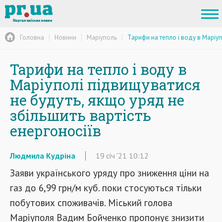
Головна
Новини
Маріуполь
Тарифи на тепло і воду в Маріуп
Тарифи на тепло і воду в
Маріуполі підвищуватися
не будуть, якщо уряд не
збільшить вартість
енергоносіїв
Людмила Кудріна
19
січ
'21
10:12
Заяви українського уряду про зниження ціни на
газ до 6,99 грн/м куб. поки стосуються тільки
побутових споживачів. Міський голова
Маріуполя Вадим Бойченко пропонує знизити