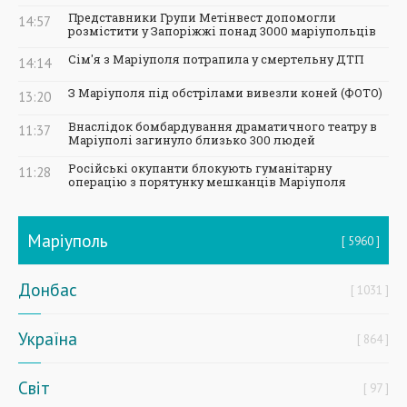
Представники Групи Метінвест допомогли
14:57
розмістити у Запоріжжі понад 3000 маріупольців
Сім'я з Маріуполя потрапила у смертельну ДТП
14:14
З Маріуполя під обстрілами вивезли коней (ФОТО)
13:20
Внаслідок бомбардування драматичного театру в
11:37
Маріуполі загинуло близько 300 людей
Російські окупанти блокують гуманітарну
11:28
операцію з порятунку мешканців Маріуполя
Маріуполь
5960
Донбас
1031
Україна
864
Світ
97