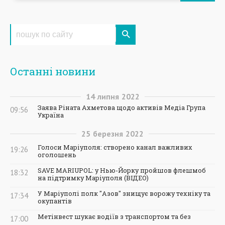
Останні новини
14
липня
2022
Заява Ріната Ахметова щодо активів Медіа Група
09:56
Україна
25
березня
2022
Голоси Маріуполя: створено канал важливих
19:26
оголошень
SAVE MARIUPOL: у Нью-Йорку пройшов флешмоб
18:32
на підтримку Маріуполя (ВІДЕО)
У Маріуполі полк "Азов" знищує ворожу техніку та
17:34
окупантів
Метінвест шукає водіїв з транспортом та без
17:00