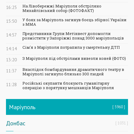
На Лівобережжі Маріуполя обстріляно
16:25
Михайлівський собор (ФОТОФАКТ)
У боях за Маріуполь загинув боєць збірної України
15:50
з ММА
Представники Групи Метінвест допомогли
14:57
розмістити у Запоріжжі понад 3000 маріупольців
Сім'я з Маріуполя потрапила у смертельну ДТП
14:14
З Маріуполя під обстрілами вивезли коней (ФОТО)
13:20
Внаслідок бомбардування драматичного театру в
11:37
Маріуполі загинуло близько 300 людей
Російські окупанти блокують гуманітарну
11:28
операцію з порятунку мешканців Маріуполя
Маріуполь
5960
Донбас
1031