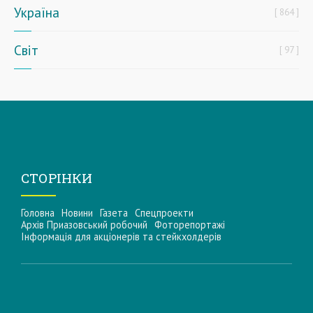
Україна
864
Світ
97
СТОРІНКИ
Головна
Новини
Газета
Спецпроекти
Архів Приазовський робочий
Фоторепортажі
Інформацiя для акцiонерiв та стейкхолдерiв