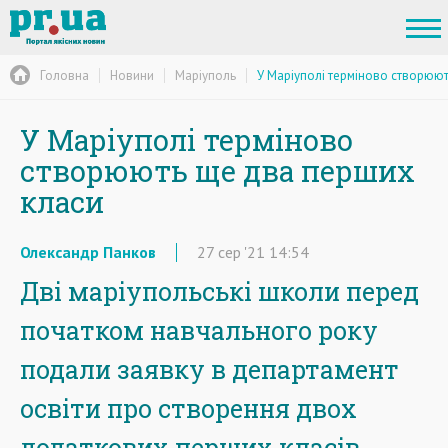
Головна
Новини
Маріуполь
У Маріуполі терміново створюю
У Маріуполі терміново
створюють ще два перших
класи
Олександр Панков
27
сер
'21
14:54
Дві маріупольські школи перед
початком навчального року
подали заявку в департамент
освіти про створення двох
додаткових перших класів.