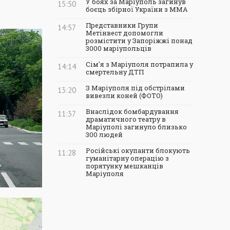
У боях за Маріуполь загинув
15:50
боєць збірної України з ММА
Представники Групи
14:57
Метінвест допомогли
розмістити у Запоріжжі понад
3000 маріупольців
Сім'я з Маріуполя потрапила у
14:14
смертельну ДТП
З Маріуполя під обстрілами
13:20
вивезли коней (ФОТО)
Внаслідок бомбардування
11:37
драматичного театру в
Маріуполі загинуло близько
300 людей
Російські окупанти блокують
11:28
гуманітарну операцію з
порятунку мешканців
Маріуполя