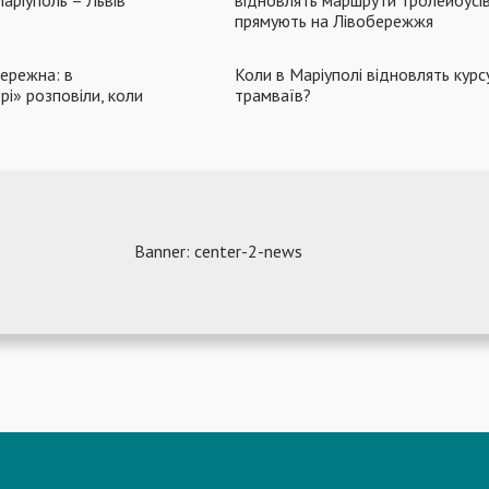
прямують на Лівобережжя
ережна: в
Коли в Маріуполі відновлять кур
і» розповіли, коли
трамваїв?