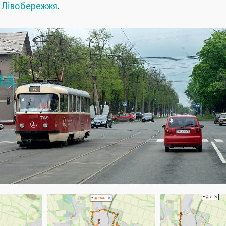
а Лівобережжя
.