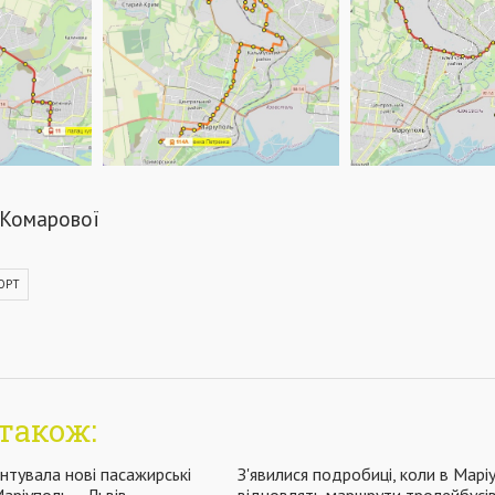
 Комарової
ОРТ
також:
нтувала нові пасажирські
З'явилися подробиці, коли в Марі
аріуполь – Львів
відновлять маршрути тролейбусів