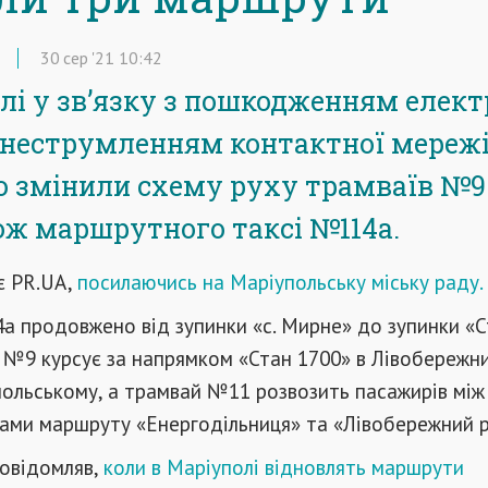
30
сер
'21
10:42
лі у зв’язку з пошкодженням елект
знеструмленням контактної мереж
 змінили схему руху трамваїв №9
кож маршрутного таксі №114а.
є PR.UA,
посилаючись на Маріупольську міську раду.
 продовжено від зупинки «с. Мирне» до зупинки «С
 №9 курсує за напрямком «Стан 1700» в Лівобережн
польському, а трамвай №11 розвозить пасажирів між
ками маршруту «Енергодільниця» та «Лівобережний 
повідомляв,
коли в Маріуполі відновлять маршрути