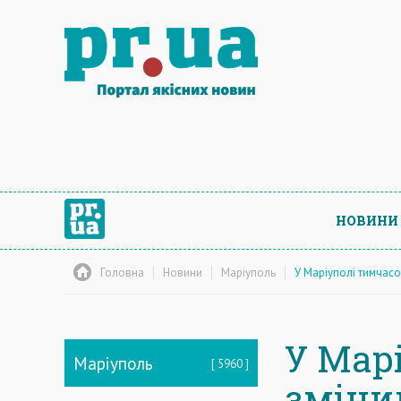
НОВИНИ
Головна
Новини
Маріуполь
У Маріуполі тимчасо
У Мар
Маріуполь
5960
зміни