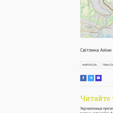
Світлина Аліни
МАРІУПОЛЬ
ТРАНСП
Читайте 
Укрзалізниця презе
вагони для рейсу М