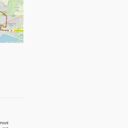
уполі
, що