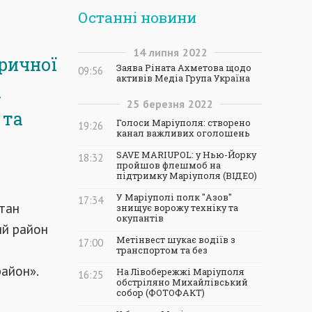
Останні новини
14
липня
2022
ричної
Заява Ріната Ахметова щодо
09:56
активів Медіа Група Україна
і
25
березня
2022
 та
Голоси Маріуполя: створено
19:26
канал важливих оголошень
SAVE MARIUPOL: у Нью-Йорку
18:32
пройшов флешмоб на
підтримку Маріуполя (ВІДЕО)
У Маріуполі полк "Азов"
17:34
тан
знищує ворожу техніку та
окупантів
ий район
Метінвест шукає водіїв з
17:00
транспортом та без
район».
На Лівобережжі Маріуполя
16:25
обстріляно Михайлівський
собор (ФОТОФАКТ)