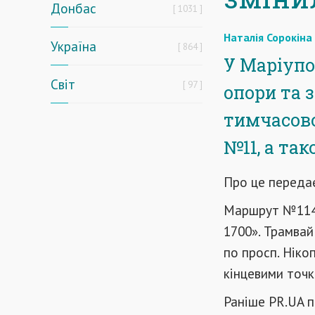
Донбас
1031
Наталія Сорокіна
Україна
864
У Маріупо
Світ
97
опори та 
тимчасово
№11, а та
Про це переда
Маршрут №114а
1700». Трамвай
по просп. Ніко
кінцевими точ
Раніше PR.UA 