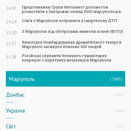
Представники Групи Метінвест допомогли
14:57
розмістити у Запоріжжі понад 3000 маріупольців
Сім'я з Маріуполя потрапила у смертельну ДТП
14:14
З Маріуполя під обстрілами вивезли коней (ФОТО)
13:20
Внаслідок бомбардування драматичного театру в
11:37
Маріуполі загинуло близько 300 людей
Російські окупанти блокують гуманітарну
11:28
операцію з порятунку мешканців Маріуполя
Маріуполь
5960
Донбас
1031
Україна
864
Світ
97