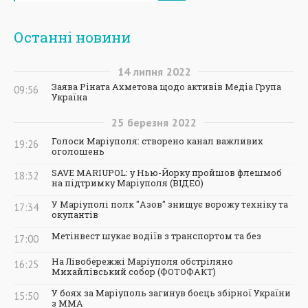
Останні новини
14
липня
2022
Заява Ріната Ахметова щодо активів Медіа Група
09:56
Україна
25
березня
2022
Голоси Маріуполя: створено канал важливих
19:26
оголошень
SAVE MARIUPOL: у Нью-Йорку пройшов флешмоб
18:32
на підтримку Маріуполя (ВІДЕО)
У Маріуполі полк "Азов" знищує ворожу техніку та
17:34
окупантів
Метінвест шукає водіїв з транспортом та без
17:00
На Лівобережжі Маріуполя обстріляно
16:25
Михайлівський собор (ФОТОФАКТ)
У боях за Маріуполь загинув боєць збірної України
15:50
з ММА