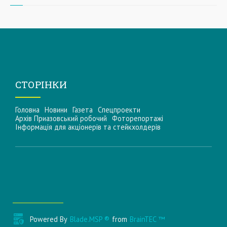
СТОРІНКИ
Головна
Новини
Газета
Спецпроекти
Архів Приазовський робочий
Фоторепортажі
Інформацiя для акцiонерiв та стейкхолдерiв
Powered By
Blade.MSP ®
from
BrainTEC ™