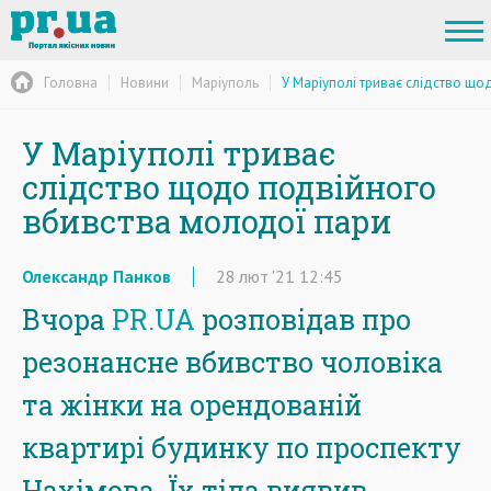
Головна
Новини
Маріуполь
У Маріуполі триває слідство щ
У Маріуполі триває
слідство щодо подвійного
вбивства молодої пари
Олександр Панков
28
лют
'21
12:45
Вчора
PR.UA
розповідав про
резонансне вбивство чоловіка
та жінки на орендованій
квартирі будинку по проспекту
Нахімова. Їх тіла виявив