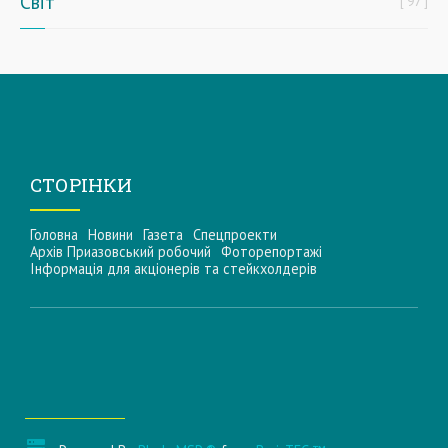
Світ
97
СТОРІНКИ
Головна
Новини
Газета
Спецпроекти
Архів Приазовський робочий
Фоторепортажі
Інформацiя для акцiонерiв та стейкхолдерiв