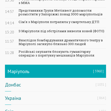
15:50
з ММА
Представники Групи Метінвест допомогли
14:57
розмістити у Запоріжжі понад 3000 маріупольців
Сім'я з Маріуполя потрапила у смертельну ДТП
14:14
З Маріуполя під обстрілами вивезли коней (ФОТО)
13:20
Внаслідок бомбардування драматичного театру в
11:37
Маріуполі загинуло близько 300 людей
Російські окупанти блокують гуманітарну
11:28
операцію з порятунку мешканців Маріуполя
Маріуполь
5960
Донбас
1031
Україна
864