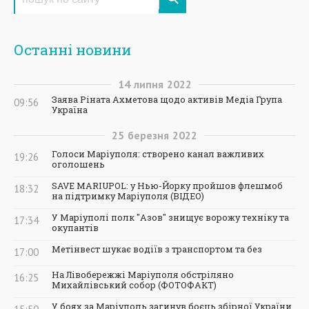
Останні новини
14
липня
2022
Заява Ріната Ахметова щодо активів Медіа Група
09:56
Україна
25
березня
2022
Голоси Маріуполя: створено канал важливих
19:26
оголошень
SAVE MARIUPOL: у Нью-Йорку пройшов флешмоб
18:32
на підтримку Маріуполя (ВІДЕО)
У Маріуполі полк "Азов" знищує ворожу техніку та
17:34
окупантів
Метінвест шукає водіїв з транспортом та без
17:00
На Лівобережжі Маріуполя обстріляно
16:25
Михайлівський собор (ФОТОФАКТ)
У боях за Маріуполь загинув боєць збірної України