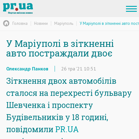
Головна
Новини
Маріуполь
У Маріуполі в зіткненні авто по
У Маріуполі в зіткненні
авто постраждали двоє
Олександр Панков
26
тра
'21
10:51
Зіткнення двох автомобілів
сталося на перехресті бульвару
Шевченка і проспекту
Будівельників у 18 годині,
повідомили
PR.UA