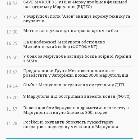
SAVE MARIUPOL: у Нью-Йорку пройшов флешмоб
18:32
на підтримку Маріуполя (ВІДЕО)
У Маріуполі полк "Азов" знищує ворожу техніку та
17:34
окупантів
Метінвест шукає водіїв з транспортом та без
17:00
На Лівобережжі Маріуполя обстріляно
16:25
Михайлівський собор (ФОТОФАКТ)
У боях за Маріуполь загинув боєць збірної України
15:50
з ММА
Представники Групи Метінвест допомогли
14:57
розмістити у Запоріжжі понад 3000 маріупольців
Сім'я з Маріуполя потрапила у смертельну ДТП
14:14
З Маріуполя під обстрілами вивезли коней (ФОТО)
13:20
Внаслідок бомбардування драматичного театру в
11:37
Маріуполі загинуло близько 300 людей
Російські окупанти блокують гуманітарну
11:28
операцію з порятунку мешканців Маріуполя