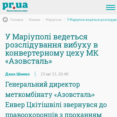
Головна
Новини
Маріуполь
У Маріуполі ведеться розслідув
У Маріуполі ведеться
розслідування вибуху в
конвертерному цеху МК
«Азовсталь»
Дана Шимко
23
кві
'21
20:40
Генеральний директор
меткомбінату «Азовсталь»
Енвер Цкітішвілі звернувся до
правоохоронців з проханням