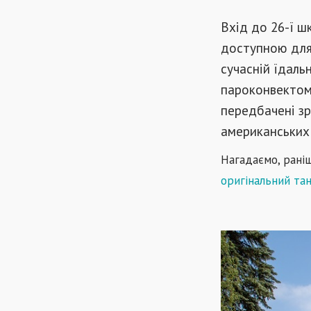
Вхід до 26-ї ш
доступною для 
сучасній їдальн
пароконвектом
передбачені зр
американських
Нагадаємо, рані
о
ригінальний та