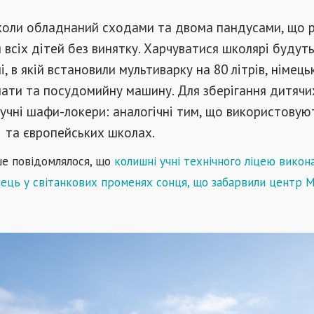
коли обладнаний сходами та двома пандусами, що р
всіх дітей без винятку. Харчуватися школярі будуть
і, в якій встановили мультиварку на 80 літрів, німець
ати та посудомийну машину. Для зберігання дитячи
учні шафи-локери: аналогічні тим, що використовую
 та європейських школах.
ше повідомлялося, що
к
олишні учні технічного ліцею викон
нець у світанкових променях сонця, що забарвили центр 