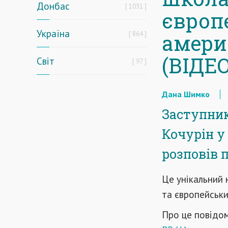
Донбас
1031
європ
Україна
864
амери
(ВІДЕО
Світ
97
Дана Шимко
Заступник
Кочурін у
розповів 
Це унікальний 
та європейськ
Про це повідом