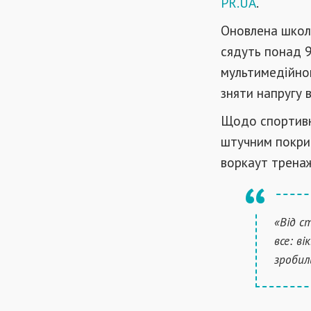
PR
.
UA
.
Оновлена школа
сядуть понад 9
мультимедійною
зняти напругу в
Щодо спортивни
штучним покри
воркаут тренаж
«Від с
все: в
зробил