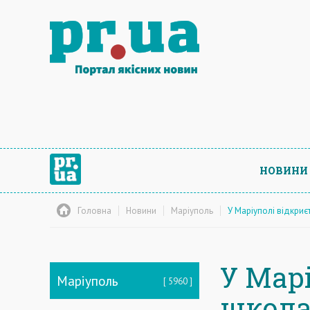
НОВИНИ
Головна
Новини
Маріуполь
У Маріуполі відкриє
У Мар
Маріуполь
5960
школа