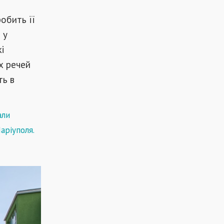
обить її
 у
кі
х речей
ть в
али
Маріуполя
.