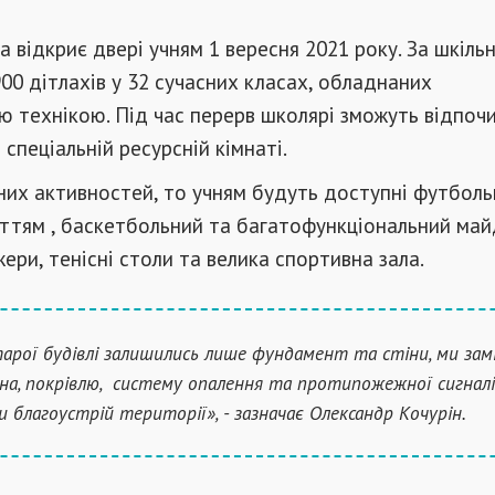
 відкриє двері учням 1 вересня 2021 року. За шкільн
00 дітлахів у 32 сучасних класах, обладнаних
 технікою. Під час перерв школярі зможуть відпоч
 спеціальній ресурсній кімнаті.
х активностей, то учням будуть доступні футбольн
ттям , баскетбольний та багатофункціональний ма
ери, тенісні столи та велика спортивна зала.
тарої будівлі залишились лише фундамент та стіни, ми зам
ікна, покрівлю, систему опалення та протипожежної сигналіз
и благоустрій території», - зазначає Олександр Кочурін.