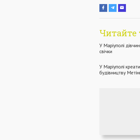
Читайте 
У Маріуполі дівчи
свічки
У Маріуполі креат
будівництву Метін