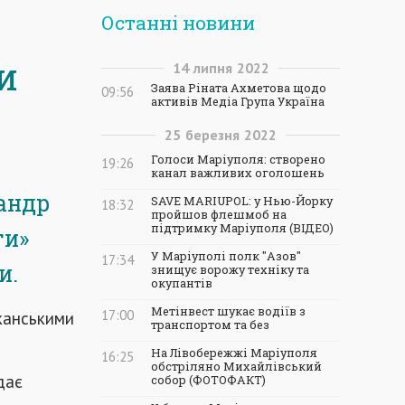
Останні новини
и
14
липня
2022
Заява Ріната Ахметова щодо
09:56
активів Медіа Група Україна
25
березня
2022
Голоси Маріуполя: створено
19:26
канал важливих оголошень
андр
SAVE MARIUPOL: у Нью-Йорку
18:32
пройшов флешмоб на
підтримку Маріуполя (ВІДЕО)
ти»
У Маріуполі полк "Азов"
17:34
и.
знищує ворожу техніку та
окупантів
Метінвест шукає водіїв з
иканськими
17:00
транспортом та без
На Лівобережжі Маріуполя
16:25
обстріляно Михайлівський
дає
собор (ФОТОФАКТ)