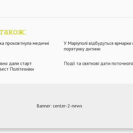
також:
нка проковтнула медичні
У Маріуполі відбудуться ярмарки в
порятунку дитини
ивно дали старт
Події та святкові дати поточног
вест Політехніки