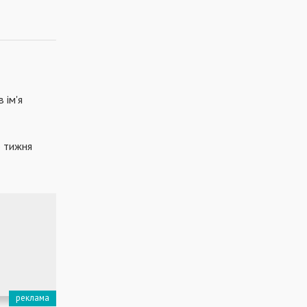
 ім'я
о тижня