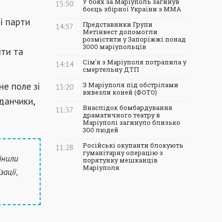
У боях за Маріуполь загинув
15:50
боєць збірної України з ММА
і парти
Представники Групи
14:57
Метінвест допомогли
розмістити у Запоріжжі понад
3000 маріупольців
ити та
Сім'я з Маріуполя потрапила у
14:14
смертельну ДТП
е поле зі
З Маріуполя під обстрілами
13:20
вивезли коней (ФОТО)
йданчики,
Внаслідок бомбардування
11:37
драматичного театру в
Маріуполі загинуло близько
300 людей
Російські окупанти блокують
11:28
гуманітарну операцію з
інили
порятунку мешканців
Маріуполя
ації,