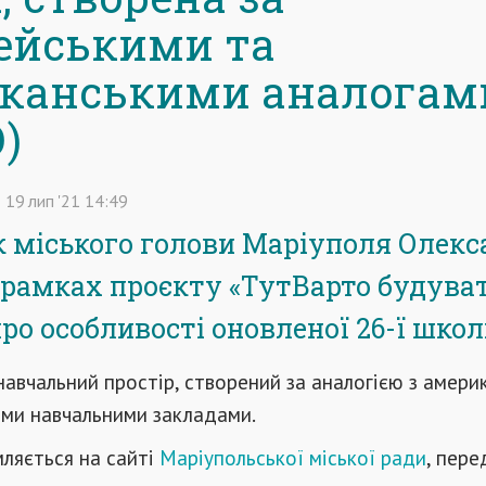
ейськими та
канськими аналогам
)
19
лип
'21
14:49
 міського голови Маріуполя Олекс
 рамках проєкту «ТутВарто будува
про особливості оновленої 26-ї школ
навчальний простір, створений за аналогією з амер
ими навчальними закладами.
ляється на сайті
Маріупольської міської ради
,
пере