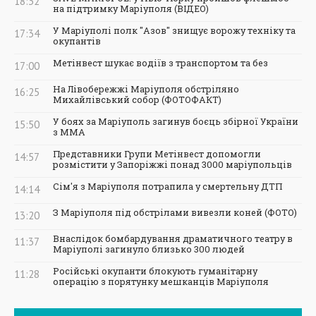
18:32
на підтримку Маріуполя (ВІДЕО)
У Маріуполі полк "Азов" знищує ворожу техніку та
17:34
окупантів
Метінвест шукає водіїв з транспортом та без
17:00
На Лівобережжі Маріуполя обстріляно
16:25
Михайлівський собор (ФОТОФАКТ)
У боях за Маріуполь загинув боєць збірної України
15:50
з ММА
Представники Групи Метінвест допомогли
14:57
розмістити у Запоріжжі понад 3000 маріупольців
Сім'я з Маріуполя потрапила у смертельну ДТП
14:14
З Маріуполя під обстрілами вивезли коней (ФОТО)
13:20
Внаслідок бомбардування драматичного театру в
11:37
Маріуполі загинуло близько 300 людей
Російські окупанти блокують гуманітарну
11:28
операцію з порятунку мешканців Маріуполя