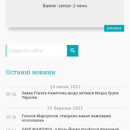
Останні новини
14
липня
2022
Заява Ріната Ахметова щодо активів Медіа Група
09:56
Україна
25
березня
2022
Голоси Маріуполя: створено канал важливих
19:26
оголошень
SAVE MARIUPOL: у Нью-Йорку пройшов флешмоб