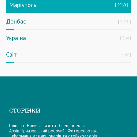
Маріуполь
5960
Донбас
1031
Україна
864
Світ
97
СТОРІНКИ
Головна
Новини
Газета
Спецпроекти
Архів Приазовський робочий
Фоторепортажі
Інформацiя для акцiонерiв та стейкхолдерiв