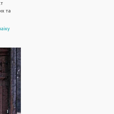
кт
их та
заїку