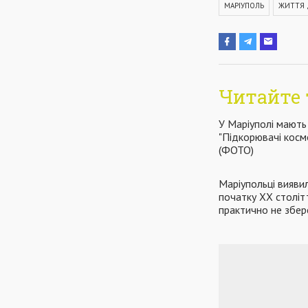
МАРІУПОЛЬ
ЖИТТЯ 
Читайте 
У Маріуполі мають
"Підкорювачі космо
(ФОТО)
Маріупольці вияви
початку ХХ столітт
практично не збер