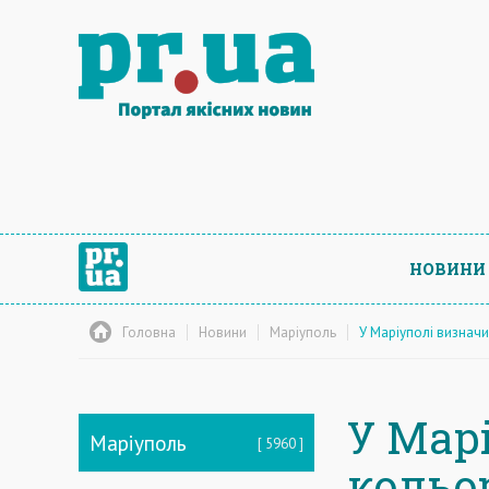
НОВИНИ
Головна
Новини
Маріуполь
У Маріуполі визнач
У Мар
Маріуполь
5960
кольо