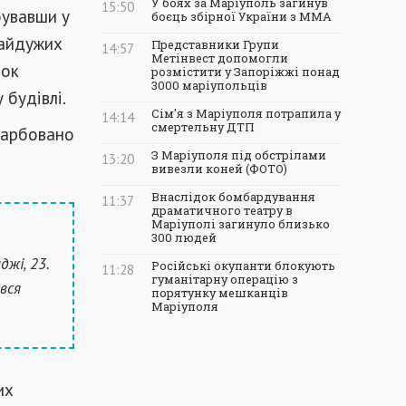
У боях за Маріуполь загинув
15:50
бувавши у
боєць збірної України з ММА
байдужих
Представники Групи
14:57
Метінвест допомогли
нок
розмістити у Запоріжжі понад
3000 маріупольців
 будівлі.
Сім'я з Маріуполя потрапила у
14:14
смертельну ДТП
фарбовано
З Маріуполя під обстрілами
13:20
вивезли коней (ФОТО)
Внаслідок бомбардування
11:37
драматичного театру в
Маріуполі загинуло близько
300 людей
джі, 23.
Російські окупанти блокують
11:28
гуманітарну операцію з
вся
порятунку мешканців
Маріуполя
их