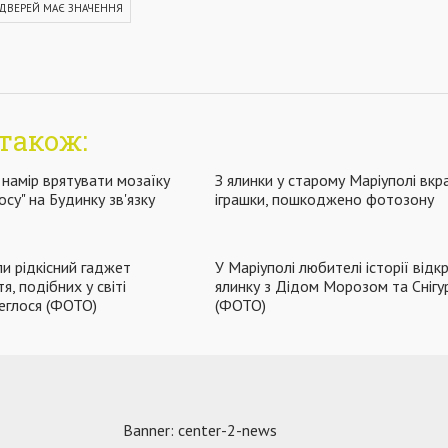
ДВЕРЕЙ МАЄ ЗНАЧЕННЯ
також:
 намір врятувати мозаїку
З ялинки у старому Маріуполі вк
су" на Будинку зв'язку
іграшки, пошкоджено фотозону
ли рідкісний гаджет
У Маріуполі любителі історії від
я, подібних у світі
ялинку з Дідом Морозом та Сніг
еглося (ФОТО)
(ФОТО)