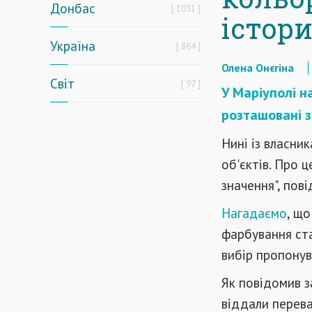
Донбас
1031
істор
Україна
864
Олена Онєгіна
Світ
97
У Маріуполі н
розташовані з
Нині із власни
об'єктів. Про 
значення", пові
Нагадаємо
, що
фарбування ста
вибір пропонув
Як повідомив з
віддали перева