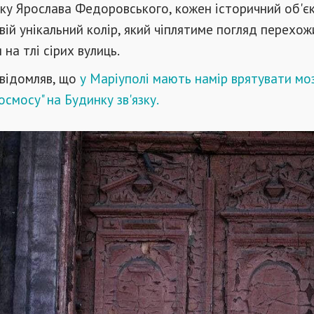
ку Ярослава Федоровського, кожен історичний об'є
свій унікальний колір, який чіплятиме погляд перехож
на тлі сірих вулиць.
овідомляв, що
у Маріуполі мають намір врятувати мо
осмосу" на Будинку зв'язку.