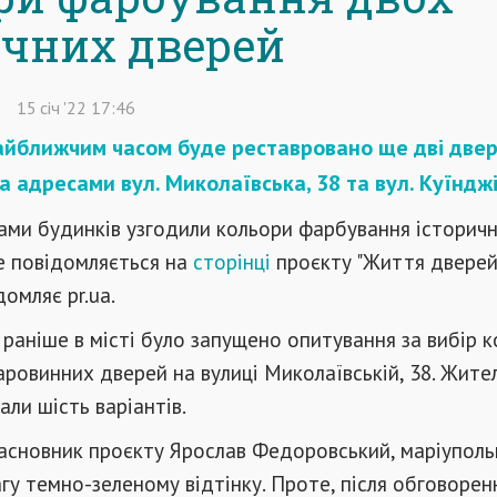
ичних дверей
15
січ
'22
17:46
айближчим часом буде реставровано ще дві двері
а адресами вул. Миколаївська, 38 та вул. Куїнджі,
ками будинків узгодили кольори фарбування історич
це повідомляється на
сторінці
проєкту "Життя дверей
домляє pr.ua.
 раніше в місті було запущено опитування за вибір 
ровинних дверей на вулиці Миколаївській, 38. Жите
али шість варіантів.
асновник проєкту Ярослав Федоровський, маріуполь
гу темно-зеленому відтінку. Проте, після обговорен