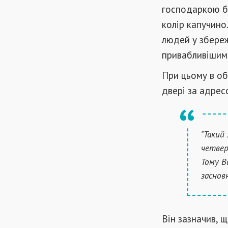
господаркою б
колір капучино
людей у збереж
привабливішим 
При цьому в о
двері за адрес
"Такий
четвер
Тому В
заснов
Він зазначив, 