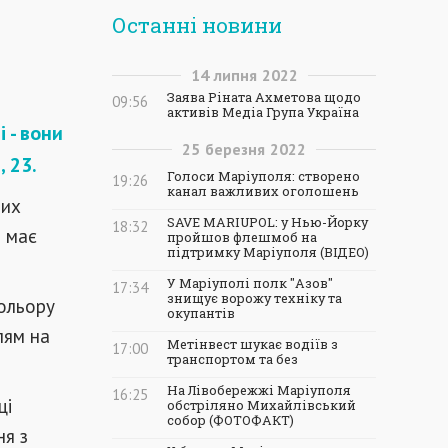
Останні новини
14
липня
2022
Заява Ріната Ахметова щодо
09:56
активів Медіа Група Україна
 - вони
25
березня
2022
 23.
Голоси Маріуполя: створено
19:26
канал важливих оголошень
них
SAVE MARIUPOL: у Нью-Йорку
18:32
 має
пройшов флешмоб на
підтримку Маріуполя (ВІДЕО)
У Маріуполі полк "Азов"
17:34
знищує ворожу техніку та
кольору
окупантів
лям на
Метінвест шукає водіїв з
17:00
транспортом та без
На Лівобережжі Маріуполя
16:25
ці
обстріляно Михайлівський
собор (ФОТОФАКТ)
ня з