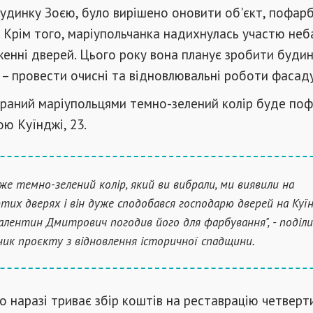
удинку Зоєю, було вирішено оновити об'єкт, пофар
. Крім того, маріупольчанка надихнулась участю не
енні дверей. Цього року вона планує зробити буди
– провести очисні та відновлювальні роботи фасаду
браний маріупольцями темно-зелений колір буде по
ою Куїнджі, 23.
 же темно-зелений колір, який ви вибрали, ми виявили на
тих дверях і він дуже сподобався господарю дверей на Куїн
алентин Дмитрович погодив його для фарбування", - поділи
ник проєкту з відновлення історичної спадщини.
що наразі триває збір коштів на реставрацію четверт