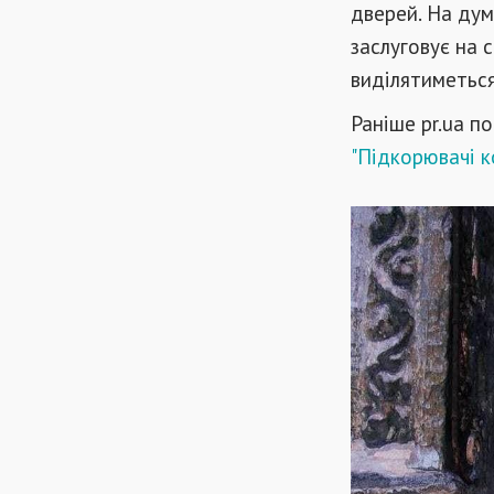
дверей. На дум
заслуговує на 
виділятиметься 
Раніше pr.ua п
"Підкорювачі к