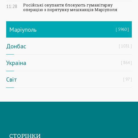
Російські окупанти блокують гуманітарну
11:28
операцію з порятунку мешканців Маріуполя
Маріуполь
5960
Донбас
1031
Україна
864
Світ
97
СТОРІНКИ