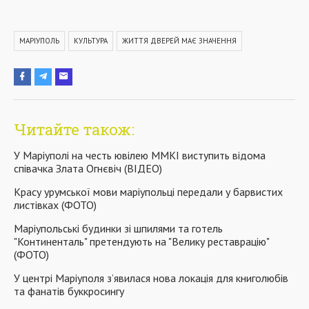
МАРІУПОЛЬ
КУЛЬТУРА
ЖИТТЯ ДВЕРЕЙ МАЄ ЗНАЧЕННЯ
Читайте також:
У Маріуполі на честь ювілею ММКІ виступить відома
співачка Злата Огнєвіч (ВІДЕО)
Красу урумської мови маріупольці передали у барвистих
листівках (ФОТО)
Маріупольські будинки зі шпилями та готель
"Континенталь" претендують на "Велику реставрацію"
(ФОТО)
У центрі Маріуполя з’явилася нова локація для книголюбів
та фанатів буккросингу