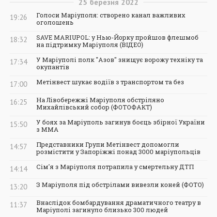
25
березня
2022
Голоси Маріуполя: створено канал важливих
19:26
оголошень
SAVE MARIUPOL: у Нью-Йорку пройшов флешмоб
18:32
на підтримку Маріуполя (ВІДЕО)
У Маріуполі полк "Азов" знищує ворожу техніку та
17:34
окупантів
Метінвест шукає водіїв з транспортом та без
17:00
На Лівобережжі Маріуполя обстріляно
16:25
Михайлівський собор (ФОТОФАКТ)
У боях за Маріуполь загинув боєць збірної України
15:50
з ММА
Представники Групи Метінвест допомогли
14:57
розмістити у Запоріжжі понад 3000 маріупольців
Сім'я з Маріуполя потрапила у смертельну ДТП
14:14
З Маріуполя під обстрілами вивезли коней (ФОТО)
13:20
Внаслідок бомбардування драматичного театру в
11:37
Маріуполі загинуло близько 300 людей