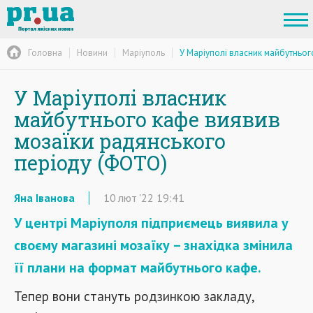
Головна
Новини
Маріуполь
У Маріуполі власник майбутньог
У Маріуполі власник
майбутнього кафе виявив
мозаїки радянського
періоду (ФОТО)
Яна Іванова
10
лют
'22
19:41
У центрі Маріуполя підприємець виявила у
своєму магазині мозаїку – знахідка змінила
її плани на формат майбутнього кафе.
Тепер вони стануть родзинкою закладу,