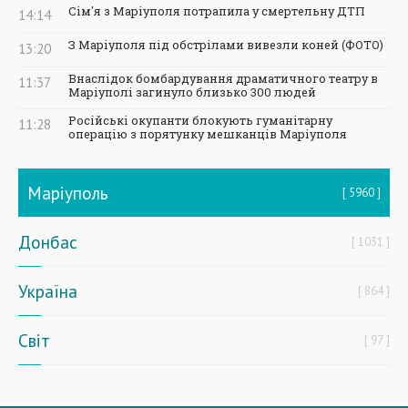
Сім'я з Маріуполя потрапила у смертельну ДТП
14:14
З Маріуполя під обстрілами вивезли коней (ФОТО)
13:20
Внаслідок бомбардування драматичного театру в
11:37
Маріуполі загинуло близько 300 людей
Російські окупанти блокують гуманітарну
11:28
операцію з порятунку мешканців Маріуполя
Маріуполь
5960
Донбас
1031
Україна
864
Світ
97