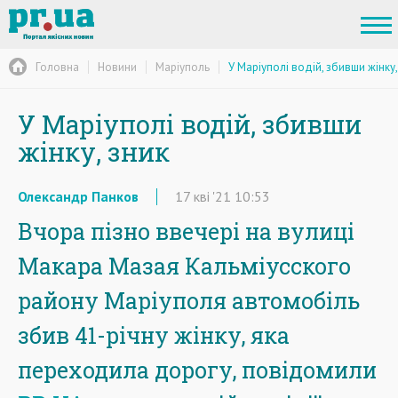
Головна
Новини
Маріуполь
У Маріуполі водій, збивши жінку,
У Маріуполі водій, збивши
жінку, зник
Олександр Панков
17
кві
'21
10:53
Вчора пізно ввечері на вулиці
Макара Мазая Кальміусского
району Маріуполя автомобіль
збив 41-річну жінку, яка
переходила дорогу, повідомили