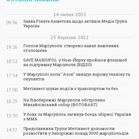
14
липня
2022
Заява Ріната Ахметова щодо активів Медіа Група
09:56
Україна
25
березня
2022
Голоси Маріуполя: створено канал важливих
19:26
оголошень
SAVE MARIUPOL: у Нью-Йорку пройшов флешмоб
18:32
на підтримку Маріуполя (ВІДЕО)
У Маріуполі полк "Азов" знищує ворожу техніку та
17:34
окупантів
Метінвест шукає водіїв з транспортом та без
17:00
На Лівобережжі Маріуполя обстріляно
16:25
Михайлівський собор (ФОТОФАКТ)
У боях за Маріуполь загинув боєць збірної України
15:50
з ММА
Представники Групи Метінвест допомогли
14:57
розмістити у Запоріжжі понад 3000 маріупольців