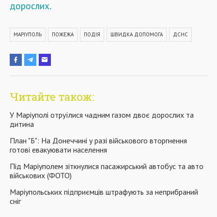
дорослих.
МАРІУПОЛЬ
ПОЖЕЖА
ПОДІЯ
ШВИДКА ДОПОМОГА
ДСНС
Читайте також:
У Маріуполі отруїлися чадним газом двоє дорослих та
дитина
План "Б": На Донеччині у разі військового вторгнення
готові евакуювати населення
Під Маріуполем зіткнулися пасажирський автобус та авто
військових (ФОТО)
Маріупольських підприємців штрафують за неприбраний
сніг