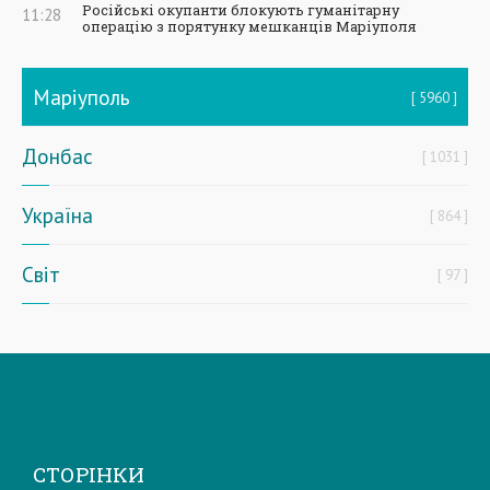
Російські окупанти блокують гуманітарну
11:28
операцію з порятунку мешканців Маріуполя
Маріуполь
5960
Донбас
1031
Україна
864
Світ
97
СТОРІНКИ