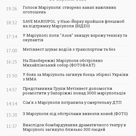
Голоси Маріуполя: створено канал важливих
19:26
оголошень
SAVE MARIUPOL: у Нью-Йорку пройшов флешмоб
18:32
на підтримку Маріуполя (ВІДЕО)
У Маріуполі полк "Азов" знищує ворожу техніку та
17:34
окупантів
Метінвест шукає водіїв з транспортом та без
17:00
На Лівобережжі Маріуполя обстріляно
16:25
Михайлівський собор (ФОТОФАКТ)
У боях за Маріуполь загинув боєць збірної України
15:50
з ММА
Представники Групи Метінвест допомогли
14:57
розмістити у Запоріжжі понад 3000 маріупольців
Сім'я з Маріуполя потрапила у смертельну ДТП
14:14
З Маріуполя під обстрілами вивезли коней (ФОТО)
13:20
Внаслідок бомбардування драматичного театру в
11:37
Маріуполі загинуло близько 300 людей