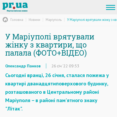
Головна
Новини
Маріуполь
У Маріуполі врятували жінку з 
У Маріуполі врятували
жінку з квартири, що
палала (ФОТО+ВІДЕО)
Олександр Панков
26
січ
'22
09:53
Сьогодні вранці, 26 січня, сталася пожежа у
квартирі дванадцятиповерхового будинку,
розташованого в Центральному районі
Маріуполя – в районі пам'ятного знаку
"Літак".