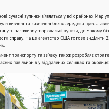
ові сучасні зупинки з’являться у всіх районах Маріуп
були вивчені та визначені безпосередньо представн
тануть пасажироутворювальні пункти, де малому бі
ести справу. На це агентство США готове виділити 2
нь.
мент транспорту та зв'язку також розробляє страте
асних павільйонів у віддалених селищах та околицях