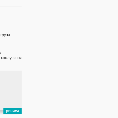
у
 група
у
 сполучення