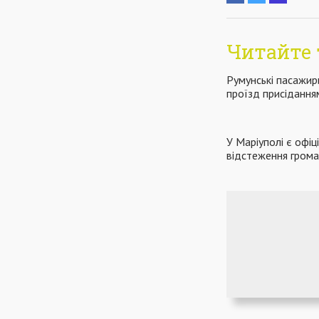
Читайте 
Румунські пасажир
проїзд присідання
У Маріуполі є офі
відстеження грома