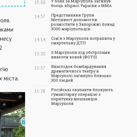
У боях за Маріуполь загинув
15:50
боєць збірної України з ММА
Представники Групи
14:57
оля.
Метінвест допомогли
розмістити у Запоріжжі понад
иками
3000 маріупольців
знесу
Сім'я з Маріуполя потрапила у
14:14
смертельну ДТП
2
З Маріуполя під обстрілами
13:20
вивезли коней (ФОТО)
Внаслідок бомбардування
11:37
гію
драматичного театру в
Маріуполі загинуло близько
 міста.
300 людей
Російські окупанти блокують
11:28
гуманітарну операцію з
порятунку мешканців
Маріуполя