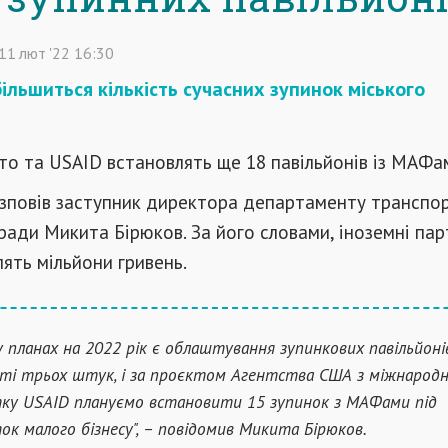
11
лют
'22
16:30
більшиться кількість сучасних зупинок міського
сто та USAID встановлять ще 18 павільйонів із МАФа
зповів заступник директора департаменту транспор
ї ради Микита Бірюков. За його словами, іноземні па
лять мільйони гривень.
 у планах на 2022 рік є облаштування зупинкових павільйоні
сті трьох штук, і за проєктом Агентства США з міжнарод
ку USAID плануємо встановити 15 зупинок з МАФами під
ок малого бізнесу", – повідомив Микита Бірюков.