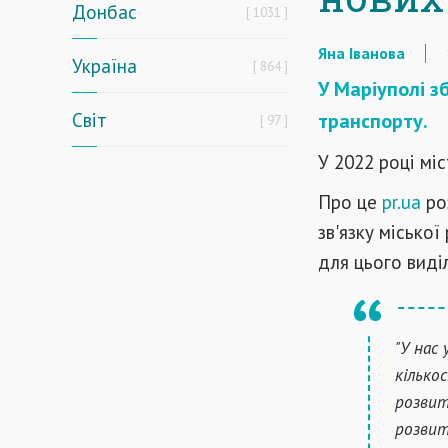
Донбас
1031
Яна Іванова
Україна
864
У Маріуполі з
Світ
транспорту.
97
У 2022 році мі
Про це
pr.ua
ро
зв'язку місько
для цього виді
"У нас
кілько
розвит
розвит