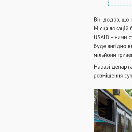
Він додав, що н
Місця локацій 
USAID – ними с
буде вигідно в
мільйони гриве
Наразі департа
розміщення суч