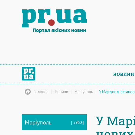
НОВИНИ
Головна
Новини
Маріуполь
У Маріуполі встанов
У Мар
Маріуполь
5960
нових