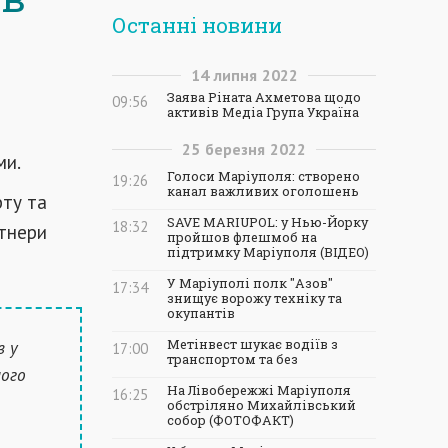
Останні новини
14
липня
2022
Заява Ріната Ахметова щодо
09:56
активів Медіа Група Україна
25
березня
2022
ми.
Голоси Маріуполя: створено
19:26
канал важливих оголошень
ту та
SAVE MARIUPOL: у Нью-Йорку
18:32
ртнери
пройшов флешмоб на
підтримку Маріуполя (ВІДЕО)
У Маріуполі полк "Азов"
17:34
знищує ворожу техніку та
окупантів
в у
Метінвест шукає водіїв з
17:00
транспортом та без
ного
На Лівобережжі Маріуполя
16:25
обстріляно Михайлівський
собор (ФОТОФАКТ)