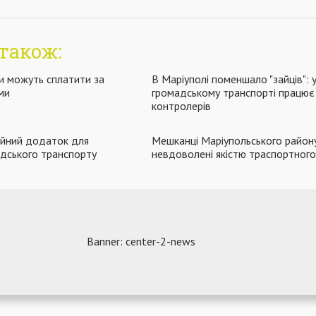
також:
и можуть сплатити за
В Маріуполі поменшало "зайців": 
ми
громадському транспорті працює
контролерів
ційний додаток для
Мешканці Маріупольського район
дського транспорту
невдоволені якістю траспортного