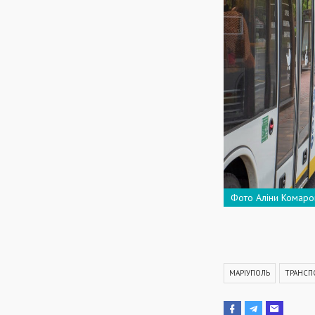
Фото Аліни Комаро
МАРІУПОЛЬ
ТРАНСП