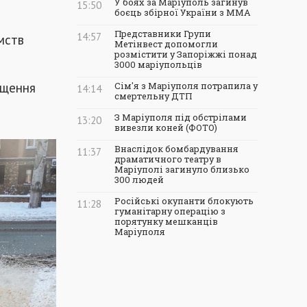
У боях за Маріуполь загинув
15:50
боєць збірної України з ММА
Представники Групи
14:57
мств
Метінвест допомогли
розмістити у Запоріжжі понад
3000 маріупольців
чищення
Сім'я з Маріуполя потрапила у
14:14
смертельну ДТП
З Маріуполя під обстрілами
13:20
вивезли коней (ФОТО)
Внаслідок бомбардування
11:37
драматичного театру в
Маріуполі загинуло близько
300 людей
Російські окупанти блокують
11:28
гуманітарну операцію з
порятунку мешканців
Маріуполя