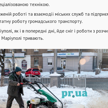
еціалізованою технікою.
женій роботі та взаємодії міських служб та підприє
татну роботу громадського транспорту.
уполі, як і в попередні дні, йде сніг і роботи з роз
у Маріуполі тривають.