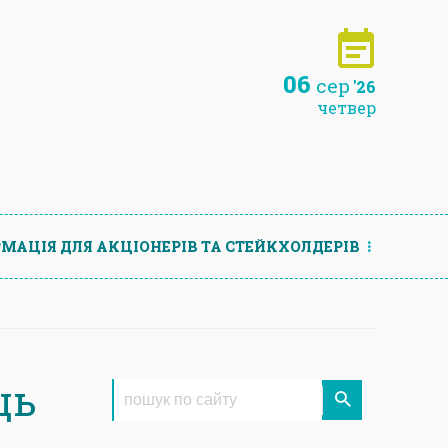
06
сер
'26
четвер
МАЦIЯ ДЛЯ АКЦIОНЕРIВ ТА СТЕЙКХОЛДЕРIВ
ць