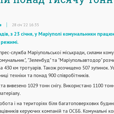
в
28
січ
'22
16:35
адів, з 23 січня, у Маріуполі комунальники працю
 режимі.
прес-служба Маріупольської міськради, силами ком
омунальник", "Зеленбуд" та "Маріупольавтодор" роз
та 430 км тротуарів. Також розчищено 507 зупинок. У
ниці техніки та понад 900 співробітників.
іста вивезено 1029 тонн снігу. Використано 1100 тон
атеріалу.
бота і на територіях біля багатоповерхових будинк
ацівників керуючих компаній та ОСББ. Комунальні ко