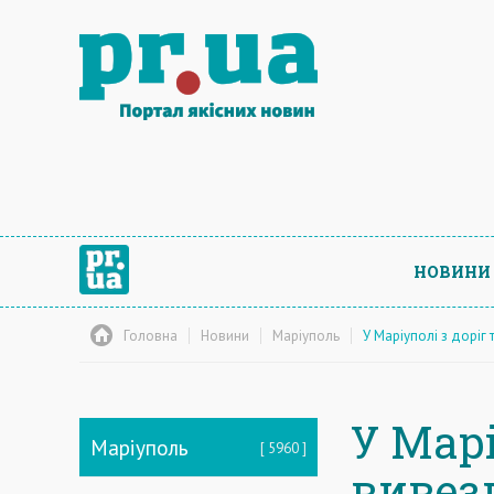
НОВИНИ
Головна
Новини
Маріуполь
У Маріуполі з доріг
У Марі
Маріуполь
5960
вивез