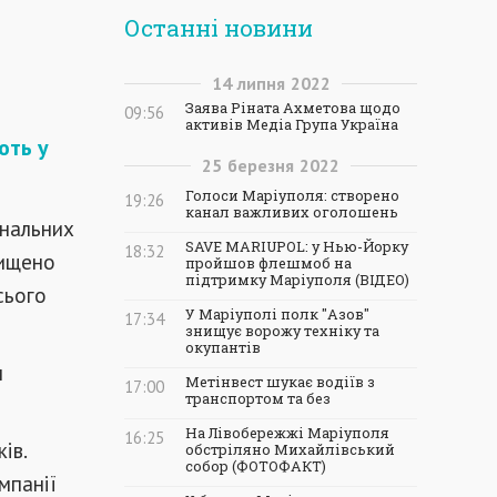
Останні новини
14
липня
2022
Заява Ріната Ахметова щодо
09:56
активів Медіа Група Україна
ють у
25
березня
2022
Голоси Маріуполя: створено
19:26
канал важливих оголошень
унальних
SAVE MARIUPOL: у Нью-Йорку
18:32
чищено
пройшов флешмоб на
підтримку Маріуполя (ВІДЕО)
сього
У Маріуполі полк "Азов"
17:34
знищує ворожу техніку та
окупантів
н
Метінвест шукає водіїв з
17:00
транспортом та без
На Лівобережжі Маріуполя
16:25
ів.
обстріляно Михайлівський
собор (ФОТОФАКТ)
мпанії