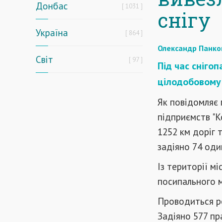
Донбас
1031
снігу
Україна
864
Олександр Панко
Світ
97
Під час снігоп
цілодобовому
Як повідомляє 
підприємств "К
1252 км доріг 
задіяно 74 оди
Із території м
посипального м
Проводиться ро
Задіяно 577 пр