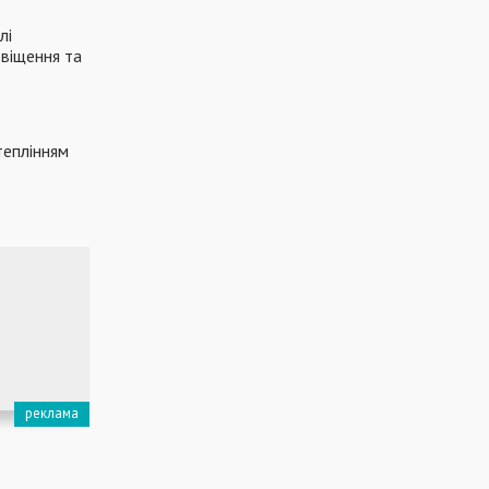
лі
віщення та
теплінням