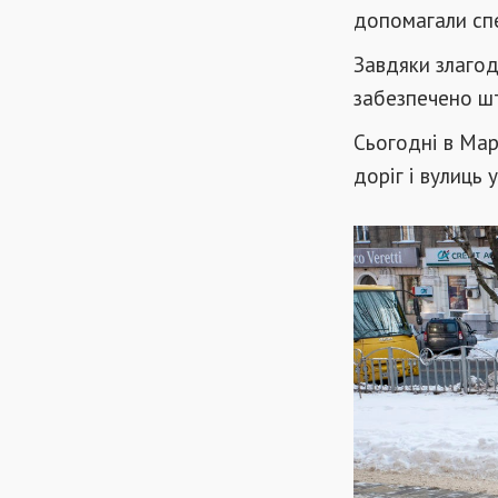
допомагали сп
Завдяки злагод
забезпечено ш
Сьогодні в Марі
доріг і вулиць 