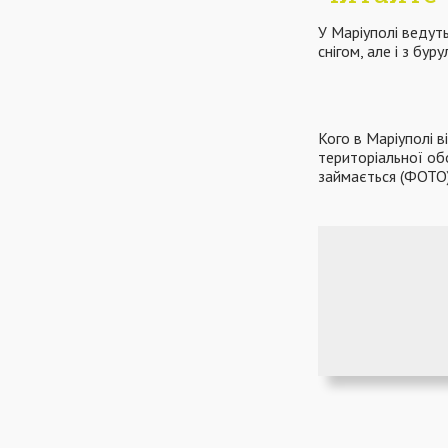
У Маріуполі ведуть
снігом, але і з бу
Кого в Маріуполі в
територіальної об
займається (ФОТО