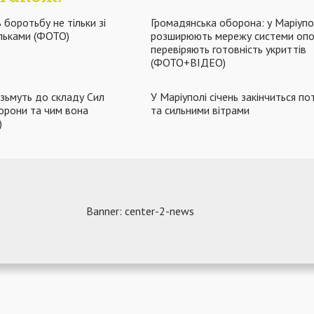
 боротьбу не тільки зі
Громадянська оборона: у Маріупо
рульками (ФОТО)
розширюють мережу системи опо
перевіряють готовність укриттів
(ФОТО+ВІДЕО)
ізьмуть до складу Сил
У Маріуполі січень закінчиться по
орони та чим вона
та сильними вітрами
)