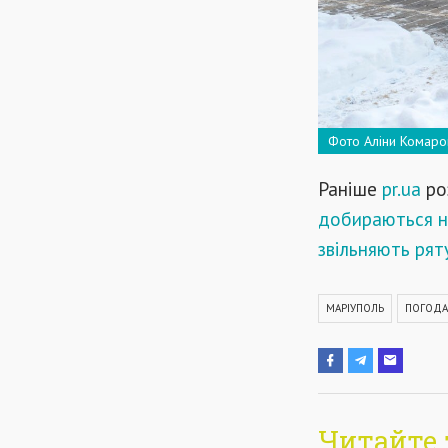
Фото Аліни Комаро
Раніше
pr.ua
ро
добираються на
звільняють рят
МАРІУПОЛЬ
ПОГОДА
Читайте 