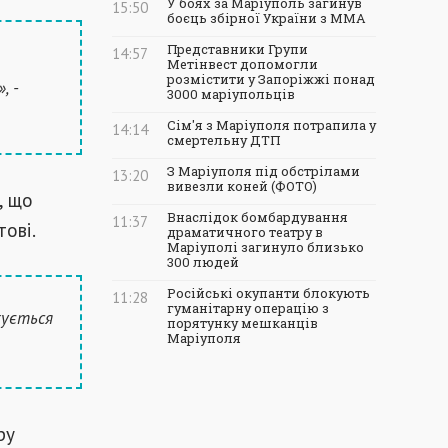
У боях за Маріуполь загинув
15:50
боєць збірної України з ММА
Представники Групи
14:57
Метінвест допомогли
розмістити у Запоріжжі понад
, -
3000 маріупольців
Сім'я з Маріуполя потрапила у
14:14
смертельну ДТП
З Маріуполя під обстрілами
13:20
вивезли коней (ФОТО)
, що
Внаслідок бомбардування
11:37
тові.
драматичного театру в
Маріуполі загинуло близько
300 людей
Російські окупанти блокують
11:28
гуманітарну операцію з
кується
порятунку мешканців
Маріуполя
ру