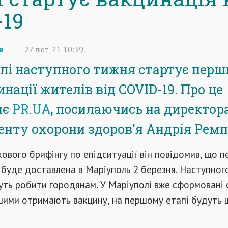
-19
в
27
лют
'21
10:39
лі наступного тижня стартує перш
нації жителів від COVID-19. Про це
яє
PR.UA
, посилаючись на директор
нту охорони здоров'я Андрія Ремп
кового брифінгу по епідситуації він повідомив, що 
 буде доставлена в Маріуполь 2 березня. Наступног
ть робити городянам. У Маріуполі вже сформовані 
шими отримають вакцину, на першому етапі будуть 