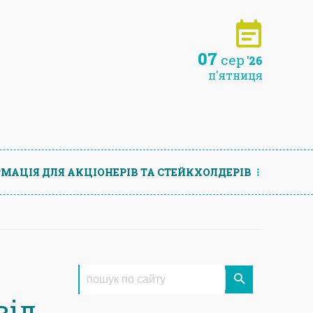
07
сер
'26
п'ятниця
МАЦIЯ ДЛЯ АКЦIОНЕРIВ ТА СТЕЙКХОЛДЕРIВ
від