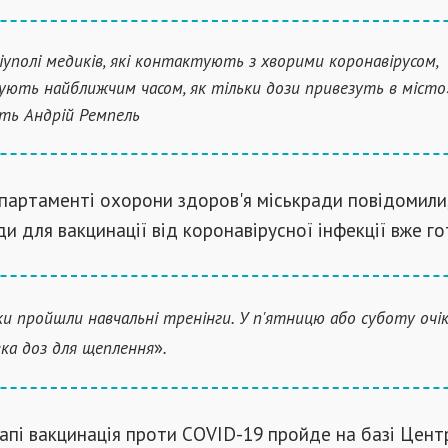
іуполі медиків, які контактують з хворими коронавірусом,
ують найближчим часом, як тільки дози привезуть в місто»
ть Андрій Ремпель
епартаменті охорони здоров'я міськради повідомили
и для вакцинації від коронавірусної інфекції вже го
и пройшли навчальні тренінги. У п'ятницю або суботу очі
»
ка доз для щеплення
.
пі вакцинація проти COVID-19 пройде на базі Цент