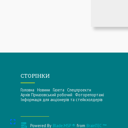
СТОРІНКИ
Головна
Новини
Газета
Спецпроекти
Архів Приазовський робочий
Фоторепортажі
Інформацiя для акцiонерiв та стейкхолдерiв
Powered By
Blade.MSP ®
from
BrainTEC ™