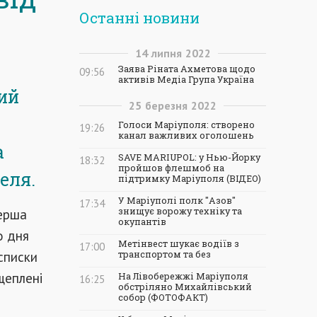
Останні новини
14
липня
2022
Заява Ріната Ахметова щодо
09:56
активів Медіа Група Україна
ий
25
березня
2022
Голоси Маріуполя: створено
19:26
канал важливих оголошень
а
SAVE MARIUPOL: у Нью-Йорку
18:32
пройшов флешмоб на
еля.
підтримку Маріуполя (ВІДЕО)
У Маріуполі полк "Азов"
17:34
перша
знищує ворожу техніку та
окупантів
о дня
Метінвест шукає водіїв з
17:00
списки
транспортом та без
щеплені
На Лівобережжі Маріуполя
16:25
обстріляно Михайлівський
собор (ФОТОФАКТ)