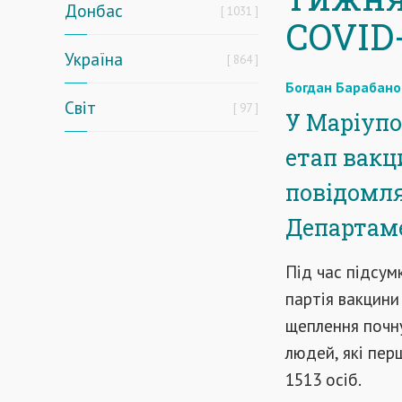
Донбас
1031
COVID
Україна
864
Богдан Барабано
Світ
97
У Маріупо
етап вакци
повідомл
Департаме
Під час підсум
партія вакцини
щеплення почну
людей, які пер
1513 осіб.