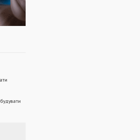
вати
обудувати