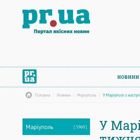
НОВИНИ
Головна
Новини
Маріуполь
У Маріуполі з насту
У Мар
Маріуполь
5960
тижня