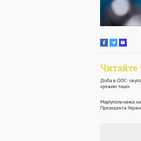
Читайте 
Доба в ООС: окупа
«режим тиші»
Маріупольчанка н
Президента Украї