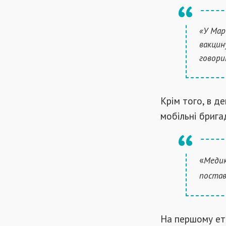
«У Мар
вакцин
говори
Крім того, в д
мобільні бригад
«
Медик
постав
На першому ета