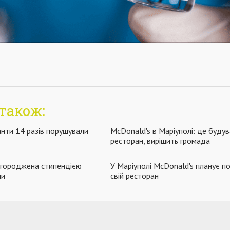
також:
нти 14 разів порушували
McDonald's в Маріуполі: де буду
ресторан, вирішить громада
агороджена стипендією
У Маріуполі McDonald's планує п
ни
свій ресторан