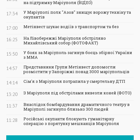
на підтримку Маріуполя (ВІДЕО)
У Маріуполі полк "Азов" знищує ворожу техніку та
17:34
окупантів
Метінвест шукає водіїв з транспортом та без
17:00
На Лівобережжі Маріуполя обстріляно
16:25
Михайлівський собор (ФОТОФАКТ)
У боях за Маріуполь загинув боєць збірної України
15:50
з ММА
Представники Групи Метінвест допомогли
14:57
розмістити у Запоріжжі понад 3000 маріупольців
Сім'я з Маріуполя потрапила у смертельну ДТП
14:14
З Маріуполя під обстрілами вивезли коней (ФОТО)
13:20
Внаслідок бомбардування драматичного театру в
11:37
Маріуполі загинуло близько 300 людей
Російські окупанти блокують гуманітарну
11:28
операцію з порятунку мешканців Маріуполя