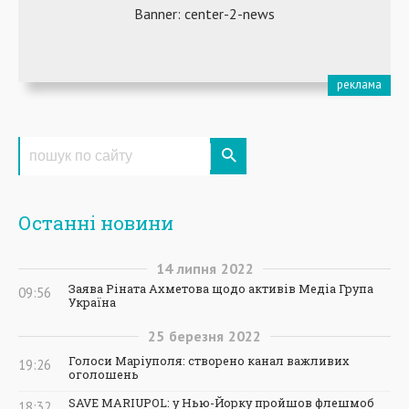
Останні новини
14
липня
2022
Заява Ріната Ахметова щодо активів Медіа Група
09:56
Україна
25
березня
2022
Голоси Маріуполя: створено канал важливих
19:26
оголошень
SAVE MARIUPOL: у Нью-Йорку пройшов флешмоб
18:32