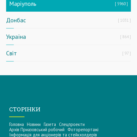
Маріуполь
5960
Донбас
1031
Україна
864
Світ
97
СТОРІНКИ
Головна
Новини
Газета
Спецпроекти
Архів Приазовський робочий
Фоторепортажі
Інформацiя для акцiонерiв та стейкхолдерiв