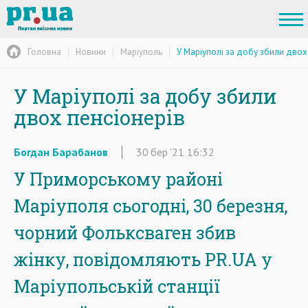
Головна
Новини
Маріуполь
У Маріуполі за добу збили двох
У Маріуполі за добу збили
двох пенсіонерів
Богдан Барабанов
30
бер
'21
16:32
У Приморському районі
Маріуполя сьогодні, 30 березня,
чорний Фольксваген збив
жінку, повідомляють PR.UA у
Маріупольській станції