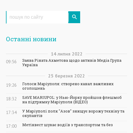
Останні новини
14
липня
2022
Заява Ріната Ахметова щодо активів Медіа Група
09:56
Україна
25
березня
2022
Голоси Маріуполя: створено канал важливих
19:26
оголошень
SAVE MARIUPOL: у Нью-Йорку пройшов флешмоб
18:32
на підтримку Маріуполя (ВІДЕО)
У Маріуполі полк "Азов" знищує ворожу техніку та
17:34
окупантів
Метінвест шукає водіїв з транспортом та без
17:00