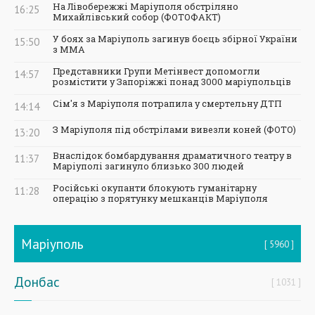
На Лівобережжі Маріуполя обстріляно
16:25
Михайлівський собор (ФОТОФАКТ)
У боях за Маріуполь загинув боєць збірної України
15:50
з ММА
Представники Групи Метінвест допомогли
14:57
розмістити у Запоріжжі понад 3000 маріупольців
Сім'я з Маріуполя потрапила у смертельну ДТП
14:14
З Маріуполя під обстрілами вивезли коней (ФОТО)
13:20
Внаслідок бомбардування драматичного театру в
11:37
Маріуполі загинуло близько 300 людей
Російські окупанти блокують гуманітарну
11:28
операцію з порятунку мешканців Маріуполя
Маріуполь
5960
Донбас
1031