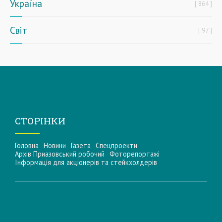
Україна
864
Світ
97
СТОРІНКИ
Головна
Новини
Газета
Спецпроекти
Архів Приазовський робочий
Фоторепортажі
Інформацiя для акцiонерiв та стейкхолдерiв