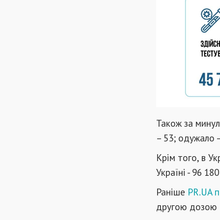
Також за минулу
– 53; одужало –
Крім того, в У
Україні - 96 1
Раніше
PR.UA п
другою дозою 