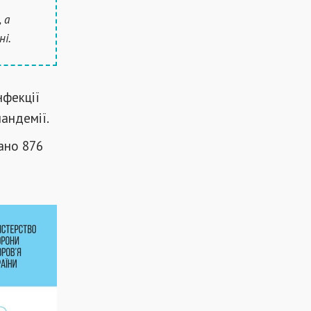
 а
ні.
нфекції
андемії.
вано 876