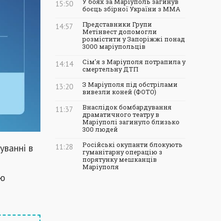
У боях за Маріуполь загинув
15:50
боєць збірної України з ММА
Представники Групи
14:57
Метінвест допомогли
розмістити у Запоріжжі понад
3000 маріупольців
Сім'я з Маріуполя потрапила у
14:14
смертельну ДТП
З Маріуполя під обстрілами
13:20
вивезли коней (ФОТО)
Внаслідок бомбардування
11:37
драматичного театру в
Маріуполі загинуло близько
300 людей
Російські окупанти блокують
уванні в
11:28
гуманітарну операцію з
порятунку мешканців
Маріуполя
ою