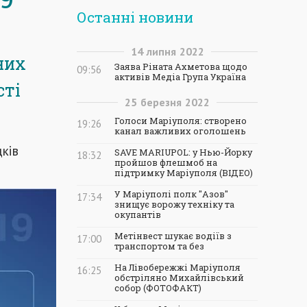
Останні новини
14
липня
2022
них
Заява Ріната Ахметова щодо
09:56
активів Медіа Група Україна
сті
25
березня
2022
Голоси Маріуполя: створено
19:26
канал важливих оголошень
дків
SAVE MARIUPOL: у Нью-Йорку
18:32
пройшов флешмоб на
підтримку Маріуполя (ВІДЕО)
У Маріуполі полк "Азов"
17:34
знищує ворожу техніку та
окупантів
Метінвест шукає водіїв з
17:00
транспортом та без
На Лівобережжі Маріуполя
16:25
обстріляно Михайлівський
собор (ФОТОФАКТ)