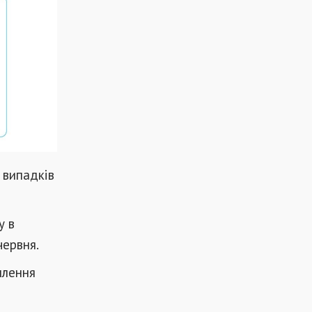
х випадків
у в
червня.
плення