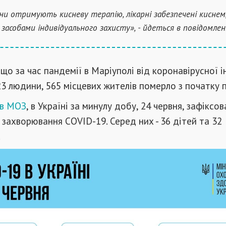
они отримують кисневу терапію, лікарні забезпечені киснем,
- засобами індивідуального захисту», - йдеться в повідомлен
 що за час пандемії в Маріуполі від коронавірусної і
23 людини, 565 місцевих жителів померло з початку п
 в МОЗ
, в Україні за минулу добу, 24 червня, зафіксо
 захворювання COVID-19. Серед них - 36 дітей та 32
.