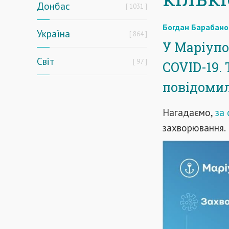
Донбас
1031
Богдан Барабано
Україна
864
У Маріупо
Світ
97
COVID-19. 
повідомил
Нагадаємо,
за 
захворювання.