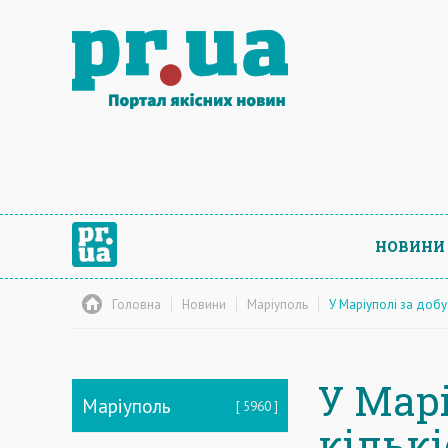
НОВИНИ
Головна
Новини
Маріуполь
У Маріуполі за добу
У Марі
Маріуполь
5960
кількі