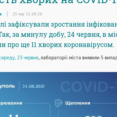
в
25
чер
'21
09:29
лі зафіксували зростання інфікова
Так, за минулу добу, 24 червня, в мі
и про ще 11 хворих коронавірусом.
середу, 23 червня
, лабораторії міста виявили 5 випа