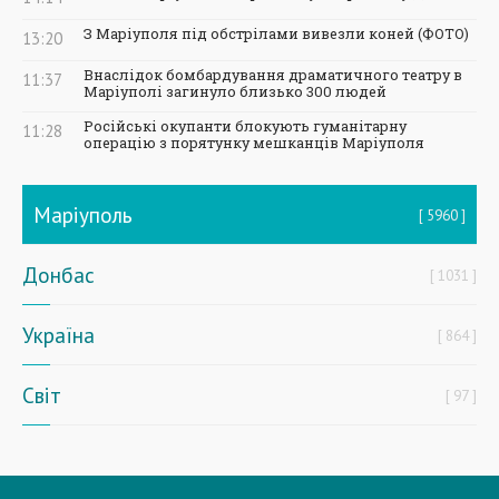
З Маріуполя під обстрілами вивезли коней (ФОТО)
13:20
Внаслідок бомбардування драматичного театру в
11:37
Маріуполі загинуло близько 300 людей
Російські окупанти блокують гуманітарну
11:28
операцію з порятунку мешканців Маріуполя
Маріуполь
5960
Донбас
1031
Україна
864
Світ
97