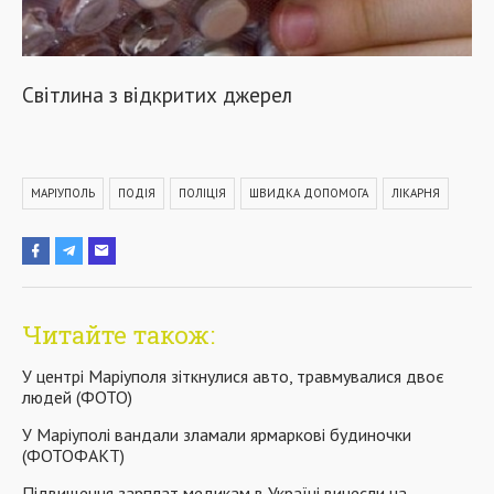
Світлина з відкритих джерел
МАРІУПОЛЬ
ПОДІЯ
ПОЛІЦІЯ
ШВИДКА ДОПОМОГА
ЛІКАРНЯ
Читайте також:
У центрі Маріуполя зіткнулися авто, травмувалися двоє
людей (ФОТО)
У Маріуполі вандали зламали ярмаркові будиночки
(ФОТОФАКТ)
Підвищення зарплат медикам в Україні винесли на