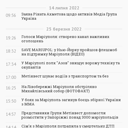
14
липня
2022
Заява Ріната Ахметова щодо активів Медіа Група
09:56
Україна
25
березня
2022
Голоси Маріуполя: створено канал важливих
19:26
оголошень
SAVE MARIUPOL: у Нью-Йорку пройшов флешмоб
18:32
на підтримку Маріуполя (ВІДЕО)
У Маріуполі полк "Азов" знищує ворожу техніку та
17:34
окупантів
Метінвест шукає водіїв з транспортом та без
17:00
На Лівобережжі Маріуполя обстріляно
16:25
Михайлівський собор (ФОТОФАКТ)
У боях за Маріуполь загинув боєць збірної України
15:50
з ММА
Представники Групи Метінвест допомогли
14:57
розмістити у Запоріжжі понад 3000 маріупольців
Сім'я з Маріуполя потрапила у смертельну ДТП
14:14