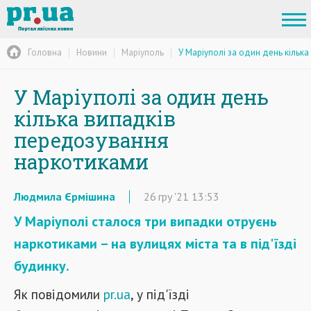
Головна
Новини
Маріуполь
У Маріуполі за один день кільк
У Маріуполі за один день
кілька випадків
передозування
наркотиками
Людмила Єрмішина
26
гру
'21
13:53
У Маріуполі сталося три випадки отруєнь
наркотиками – на вулицях міста та в під'їзді
будинку.
Як повідомили
pr.ua
, у під'їзді