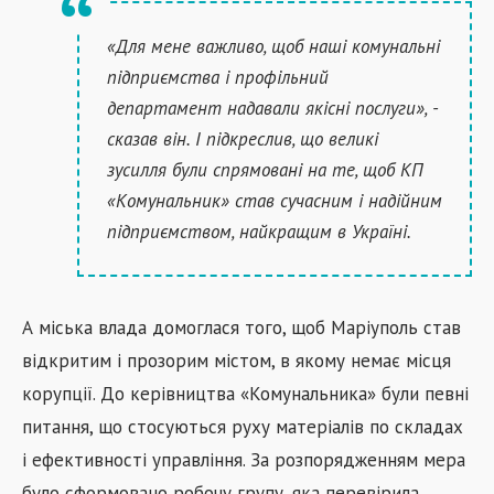
«Для мене важливо, щоб наші комунальні
підприємства і профільний
департамент надавали якісні послуги», -
сказав він. І підкреслив, що великі
зусилля були спрямовані на те, щоб КП
«Комунальник» став сучасним і надійним
підприємством, найкращим в Україні.
А міська влада домоглася того, щоб Маріуполь став
відкритим і прозорим містом, в якому немає місця
корупції. До керівництва «Комунальника» були певні
питання, що стосуються руху матеріалів по складах
і ефективності управління. За розпорядженням мера
було сформовано робочу групу, яка перевірила