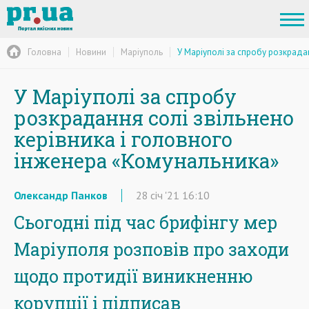
Головна
Новини
Маріуполь
У Маріуполі за спробу розкрада
У Маріуполі за спробу
розкрадання солі звільнено
керівника і головного
інженера «Комунальника»
Олександр Панков
28
січ
'21
16:10
Сьогодні під час брифінгу мер
Маріуполя розповів про заходи
щодо протидії виникненню
корупції і підписав