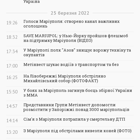
Україна
25
березня
2022
Голоси Маріуполя: створено канал важливих
19:26
оголошень
SAVE MARIUPOL: у Нью-Йорку пройшов флешмоб
18:32
на підтримку Маріуполя (ВІДЕО)
У Маріуполі полк "Азов" знищує ворожу техніку та
17:34
окупантів
Метінвест шукає водіїв з транспортом та без
17:00
На Лівобережжі Маріуполя обстріляно
16:25
Михайлівський собор (ФОТОФАКТ)
У боях за Маріуполь загинув боєць збірної України
15:50
з ММА
Представники Групи Метінвест допомогли
14:57
розмістити у Запоріжжі понад 3000 маріупольців
Сім'я з Маріуполя потрапила у смертельну ДТП
14:14
З Маріуполя під обстрілами вивезли коней (ФОТО)
13:20