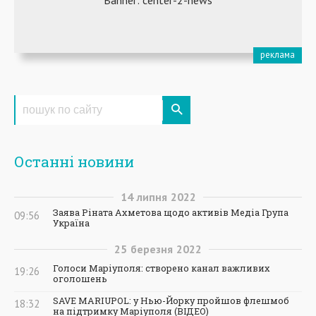
Останні новини
14
липня
2022
Заява Ріната Ахметова щодо активів Медіа Група
09:56
Україна
25
березня
2022
Голоси Маріуполя: створено канал важливих
19:26
оголошень
SAVE MARIUPOL: у Нью-Йорку пройшов флешмоб
18:32
на підтримку Маріуполя (ВІДЕО)