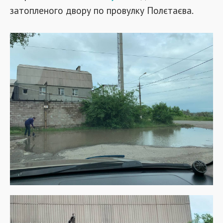
затопленого двору по провулку Полєтаєва.