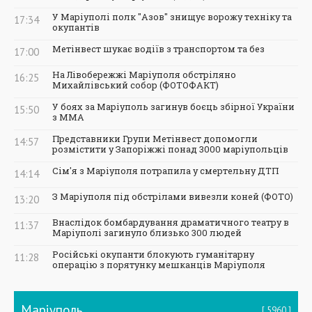
У Маріуполі полк "Азов" знищує ворожу техніку та
17:34
окупантів
Метінвест шукає водіїв з транспортом та без
17:00
На Лівобережжі Маріуполя обстріляно
16:25
Михайлівський собор (ФОТОФАКТ)
У боях за Маріуполь загинув боєць збірної України
15:50
з ММА
Представники Групи Метінвест допомогли
14:57
розмістити у Запоріжжі понад 3000 маріупольців
Сім'я з Маріуполя потрапила у смертельну ДТП
14:14
З Маріуполя під обстрілами вивезли коней (ФОТО)
13:20
Внаслідок бомбардування драматичного театру в
11:37
Маріуполі загинуло близько 300 людей
Російські окупанти блокують гуманітарну
11:28
операцію з порятунку мешканців Маріуполя
Маріуполь
5960