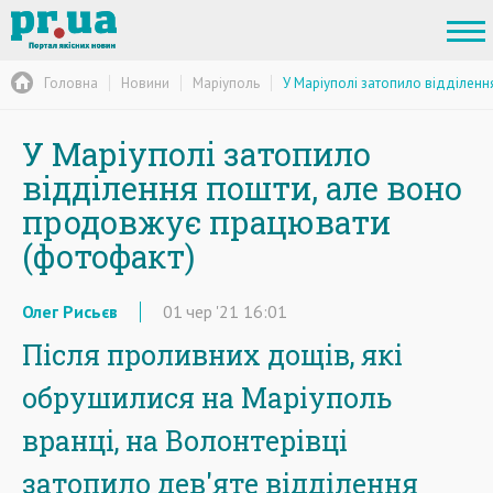
Головна
Новини
Маріуполь
У Маріуполі затопило відділен
У Маріуполі затопило
відділення пошти, але воно
продовжує працювати
(фотофакт)
Олег Рисьєв
01
чер
'21
16:01
Після проливних дощів, які
обрушилися на Маріуполь
вранці, на Волонтерівці
затопило дев'яте відділення