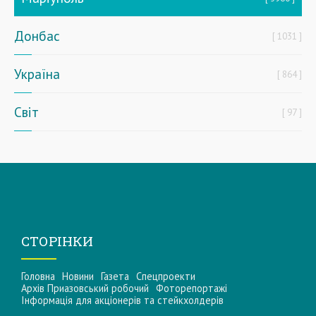
Донбас
1031
Україна
864
Світ
97
СТОРІНКИ
Головна
Новини
Газета
Спецпроекти
Архів Приазовський робочий
Фоторепортажі
Інформацiя для акцiонерiв та стейкхолдерiв