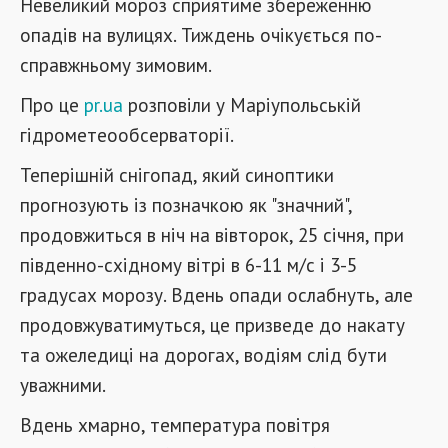
Невеликий мороз сприятиме збереженню
опадів на вулицях. Тиждень очікується по-
справжньому зимовим.
Про це
pr.ua
розповіли у Маріупольській
гідрометеообсерваторії.
Теперішній снігопад, який синоптики
прогнозують із позначкою як "значний",
продовжиться в ніч на вівторок, 25 січня, при
південно-східному вітрі в 6-11 м/с і 3-5
градусах морозу. Вдень опади ослабнуть, але
продовжуватимуться, це призведе до накату
та ожеледиці на дорогах, водіям слід бути
уважними.
Вдень хмарно, температура повітря