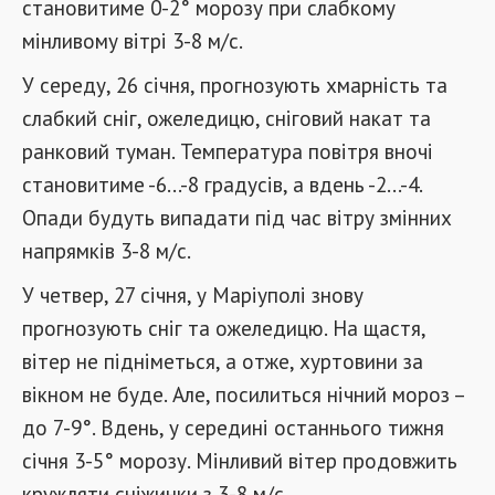
становитиме 0-2° морозу при слабкому
мінливому вітрі 3-8 м/с.
У середу, 26 січня, прогнозують хмарність та
слабкий сніг, ожеледицю, сніговий накат та
ранковий туман. Температура повітря вночі
становитиме -6...-8 градусів, а вдень -2...-4.
Опади будуть випадати під час вітру змінних
напрямків 3-8 м/с.
У четвер, 27 січня, у Маріуполі знову
прогнозують сніг та ожеледицю. На щастя,
вітер не підніметься, а отже, хуртовини за
вікном не буде. Але, посилиться нічний мороз –
до 7-9°. Вдень, у середині останнього тижня
січня 3-5° морозу. Мінливий вітер продовжить
кружляти сніжинки з 3-8 м/с.