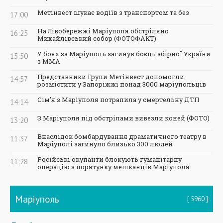
Метінвест шукає водіїв з транспортом та без
17:00
На Лівобережжі Маріуполя обстріляно
16:25
Михайлівський собор (ФОТОФАКТ)
У боях за Маріуполь загинув боєць збірної України
15:50
з ММА
Представники Групи Метінвест допомогли
14:57
розмістити у Запоріжжі понад 3000 маріупольців
Сім'я з Маріуполя потрапила у смертельну ДТП
14:14
З Маріуполя під обстрілами вивезли коней (ФОТО)
13:20
Внаслідок бомбардування драматичного театру в
11:37
Маріуполі загинуло близько 300 людей
Російські окупанти блокують гуманітарну
11:28
операцію з порятунку мешканців Маріуполя
Маріуполь
5960