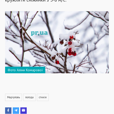
Фото Аліни Комарової
Маріуполь
погода
стихія