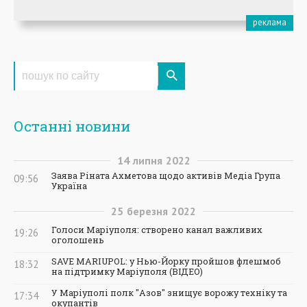
Останні новини
14
липня
2022
Заява Ріната Ахметова щодо активів Медіа Група
09:56
Україна
25
березня
2022
Голоси Маріуполя: створено канал важливих
19:26
оголошень
SAVE MARIUPOL: у Нью-Йорку пройшов флешмоб
18:32
на підтримку Маріуполя (ВІДЕО)
У Маріуполі полк "Азов" знищує ворожу техніку та
17:34
окупантів