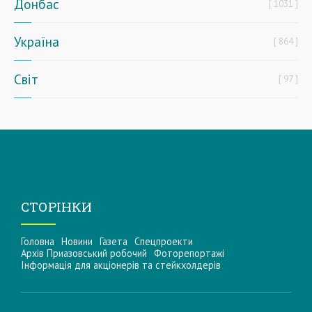
Донбас
1031
Україна
864
Світ
97
СТОРІНКИ
Головна
Новини
Газета
Спецпроекти
Архів Приазовський робочий
Фоторепортажі
Інформацiя для акцiонерiв та стейкхолдерiв