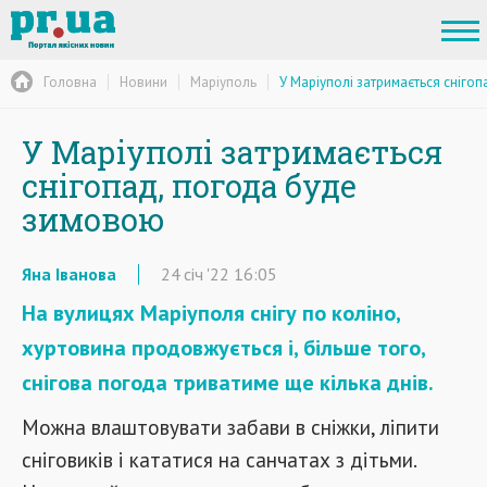
Головна
Новини
Маріуполь
У Маріуполі затримається сніго
У Маріуполі затримається
снігопад, погода буде
зимовою
Яна Іванова
24
січ
'22
16:05
На вулицях Маріуполя снігу по коліно,
хуртовина продовжується і, більше того,
снігова погода триватиме ще кілька днів.
Можна влаштовувати забави в сніжки, ліпити
сніговиків і кататися на санчатах з дітьми.