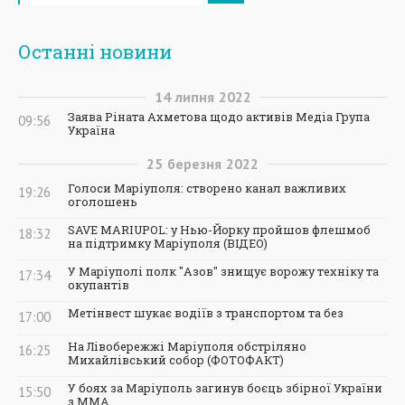
Останні новини
14
липня
2022
Заява Ріната Ахметова щодо активів Медіа Група
09:56
Україна
25
березня
2022
Голоси Маріуполя: створено канал важливих
19:26
оголошень
SAVE MARIUPOL: у Нью-Йорку пройшов флешмоб
18:32
на підтримку Маріуполя (ВІДЕО)
У Маріуполі полк "Азов" знищує ворожу техніку та
17:34
окупантів
Метінвест шукає водіїв з транспортом та без
17:00
На Лівобережжі Маріуполя обстріляно
16:25
Михайлівський собор (ФОТОФАКТ)
У боях за Маріуполь загинув боєць збірної України
15:50
з ММА