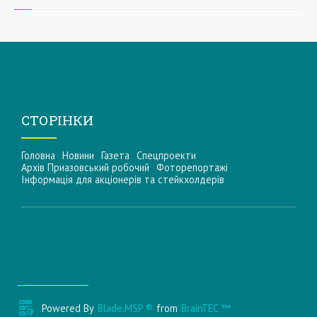
СТОРІНКИ
Головна
Новини
Газета
Спецпроекти
Архів Приазовський робочий
Фоторепортажі
Інформацiя для акцiонерiв та стейкхолдерiв
Powered By
Blade.MSP ®
from
BrainTEC ™