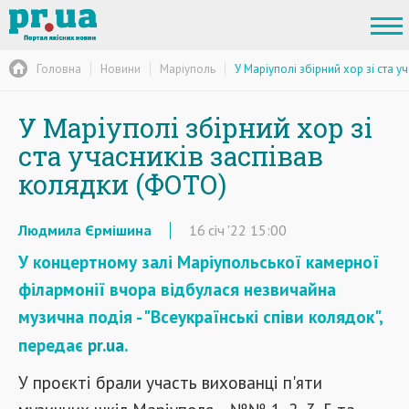
Головна
Новини
Маріуполь
У Маріуполі збірний хор зі ста 
У Маріуполі збірний хор зі
ста учасників заспівав
колядки (ФОТО)
Людмила Єрмішина
16
січ
'22
15:00
У концертному залі Маріупольської камерної
філармонії вчора відбулася незвичайна
музична подія - "Всеукраїнські співи колядок",
передає
pr.ua
.
У проєкті брали участь вихованці п'яти