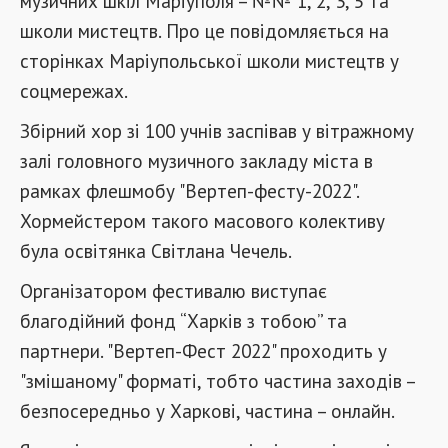
музичних шкіл Маріуполя – №№ 1, 2, 3, 5 та
школи мистецтв. Про це повідомляється на
сторінках Маріупольської школи мистецтв у
соцмережах.
Збірний хор зі 100 учнів заспівав у вітражному
залі головного музичного закладу міста в
рамках флешмобу "Вертеп-фесту-2022".
Хормейстером такого масового колективу
була освітянка Світлана Чечель.
Організатором фестивалю виступає
благодійний фонд “Харків з тобою” та
партнери. "Вертеп-Фест 2022" проходить у
"змішаному" форматі, тобто частина заходів –
безпосередньо у Харкові, частина – онлайн.