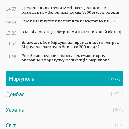
Представники Групи Метінвест допомогли
14:57
розмістити у Запоріжжі понад 3000 маріупольців
Сім'я з Маріуполя потрапила у смертельну ДТП
14:14
З Маріуполя під обстрілами вивезли коней (ФОТО)
13:20
Внаслідок бомбардування драматичного театру в
11:37
Маріуполі загинуло близько 300 людей
Російські окупанти блокують гуманітарну
11:28
операцію з порятунку мешканців Маріуполя
Маріуполь
5960
Донбас
1031
Україна
864
Світ
97