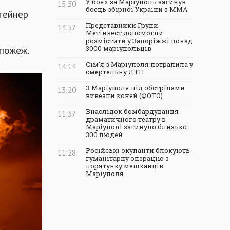
У боях за Маріуполь загинув
15:50
боєць збірної України з ММА
нтейнер
Представники Групи
14:57
Метінвест допомогли
розмістити у Запоріжжі понад
 пожеж.
3000 маріупольців
Сім'я з Маріуполя потрапила у
14:14
смертельну ДТП
З Маріуполя під обстрілами
13:20
вивезли коней (ФОТО)
Внаслідок бомбардування
11:37
драматичного театру в
Маріуполі загинуло близько
300 людей
Російські окупанти блокують
11:28
гуманітарну операцію з
порятунку мешканців
Маріуполя