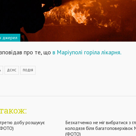
их джерел
зповідав про те, що
в Маріуполі горіла лікарня.
А
ДСНС
ПОДІЯ
також:
 третю добу розшукує
Безхатченко не міг вибратися з г
 (ФОТО)
колодязя біля багатоповерхівок 
(ФОТО)