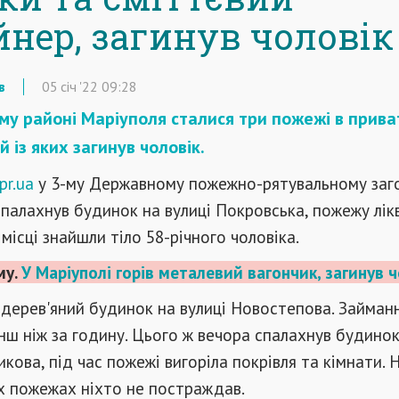
йнер, загинув чоловік
в
05
січ
'22
09:28
му районі Маріуполя сталися три пожежі в прив
ій із яких загинув чоловік.
pr.ua
у 3-му Державному пожежно-рятувальному заго
спалахнув будинок на вулиці Покровська, пожежу лік
 місці знайшли тіло 58-річного чоловіка.
му.
У Маріуполі горів металевий вагончик, загинув ч
в дерев'яний будинок на вулиці Новостепова. Займан
нш ніж за годину. Цього ж вечора спалахнув будинок
икова, під час пожежі вигоріла покрівля та кімнати. 
х пожежах ніхто не постраждав.