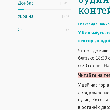
Донбас
1031
конте
Україна
864
Олександр Панко
Світ
97
У Кальміусько
секторі, в одн
Як повідомили
близько 18:30 
о 20 годині. На
Читайте на те
У цей час горі
ліквідовано ме
вулиці Котельн
в останніх дво