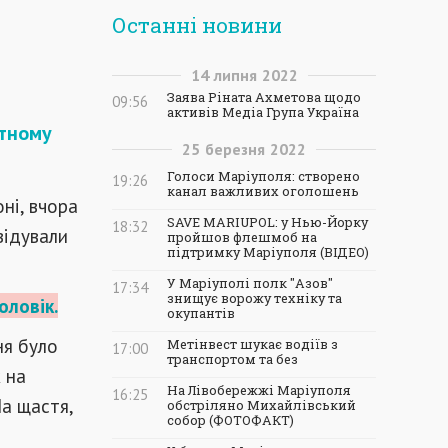
Останні новини
14
липня
2022
Заява Ріната Ахметова щодо
09:56
активів Медіа Група Україна
атному
25
березня
2022
Голоси Маріуполя: створено
19:26
канал важливих оголошень
ні, вчора
SAVE MARIUPOL: у Нью-Йорку
18:32
відували
пройшов флешмоб на
підтримку Маріуполя (ВІДЕО)
У Маріуполі полк "Азов"
17:34
знищує ворожу техніку та
оловік.
окупантів
ня було
Метінвест шукає водіїв з
17:00
транспортом та без
 на
На Лівобережжі Маріуполя
16:25
На щастя,
обстріляно Михайлівський
собор (ФОТОФАКТ)