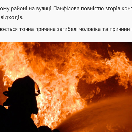
ому районі на вулиці Панфілова повністю згорів ко
відходів.
юється точна причина загибелі чоловіка та причини