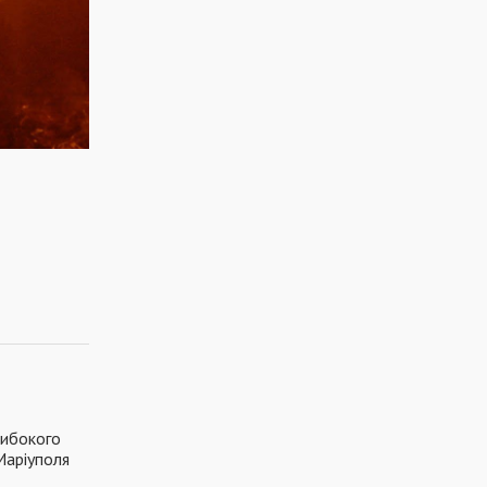
либокого
Маріуполя