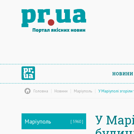
НОВИНИ
Головна
Новини
Маріуполь
У Маріуполі згоріли
У Марі
Маріуполь
5960
будин