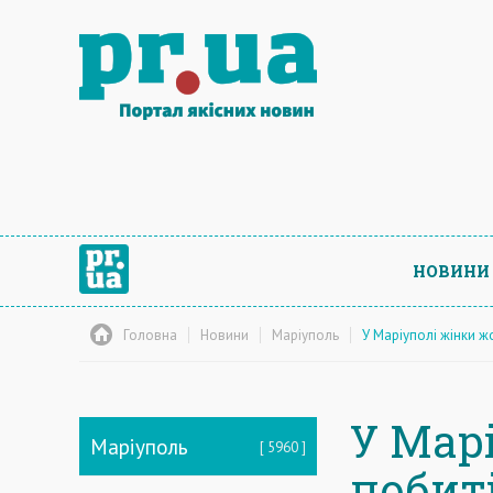
НОВИНИ
Головна
Новини
Маріуполь
У Маріуполі жінки ж
У Мар
Маріуполь
5960
побит