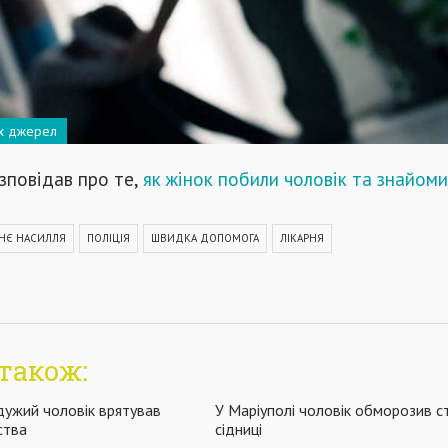
их джерел
зповідав про те,
як жінок побили чоловік та знайоми
НЄ НАСИЛЛЯ
ПОЛІЦІЯ
ШВИДКА ДОПОМОГА
ЛІКАРНЯ
також:
дужий чоловік врятував
У Маріуполі чоловік обморозив с
ства
сідниці