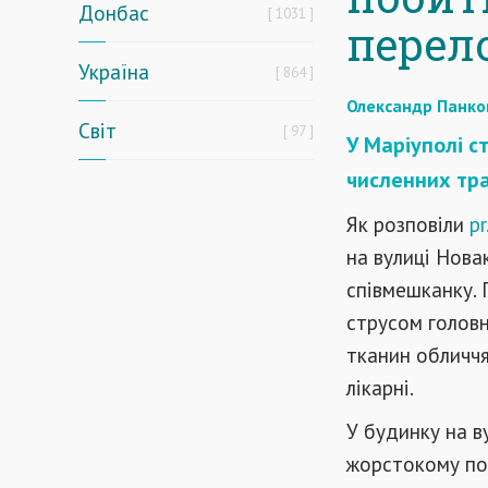
Донбас
1031
перел
Україна
864
Олександр Панко
Світ
97
У Маріуполі с
численних тр
Як розповіли
pr
на вулиці Нова
співмешканку.
струсом головн
тканин обличчя
лікарні.
У будинку на в
жорстокому поб