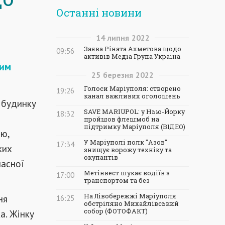
Останні новини
14
липня
2022
Заява Ріната Ахметова щодо
09:56
активів Медіа Група Україна
ним
25
березня
2022
Голоси Маріуполя: створено
19:26
канал важливих оголошень
в будинку
SAVE MARIUPOL: у Нью-Йорку
18:32
пройшов флешмоб на
підтримку Маріуполя (ВІДЕО)
ою,
У Маріуполі полк "Азов"
17:34
ких
знищує ворожу техніку та
окупантів
ласної
Метінвест шукає водіїв з
17:00
транспортом та без
На Лівобережжі Маріуполя
ня
16:25
обстріляно Михайлівський
собор (ФОТОФАКТ)
а. Жінку