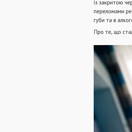
із закритою ч
переломами реб
губи та в алког
Про те, що ста