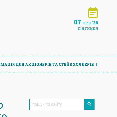
07
сер
'26
п'ятниця
МАЦIЯ ДЛЯ АКЦIОНЕРIВ ТА СТЕЙКХОЛДЕРIВ
о
до