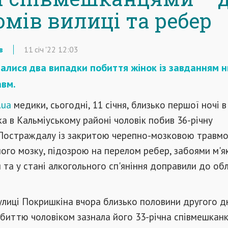
омів вилиці та ребер
в
11
січ
'22
12:03
талися два випадки побиття жінок із завданням 
авм.
.ua
медики, сьогодні, 11 січня, близько першої ночі 
ка в Кальміуському районі чоловік побив 36-річну
 Постраждалу із закритою черепно-мозковою травм
ого мозку, підозрою на перелом ребер, забоями м'я
 та у стані алкогольного сп'яніння доправили до об
улиці Покришкіна вчора близько половини другого д
иттю чоловіком зазнала його 33-річна співмешканк