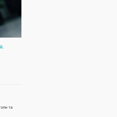
й.
топи та