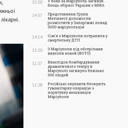
и,
У боях за Маріуполь загинув
15:50
боєць збірної України з ММА
ижньої
Представники Групи
14:57
лікарні.
Метінвест допомогли
розмістити у Запоріжжі понад
3000 маріупольців
Сім'я з Маріуполя потрапила у
14:14
смертельну ДТП
З Маріуполя під обстрілами
13:20
вивезли коней (ФОТО)
Внаслідок бомбардування
11:37
драматичного театру в
Маріуполі загинуло близько
300 людей
Російські окупанти блокують
11:28
гуманітарну операцію з
порятунку мешканців
Маріуполя