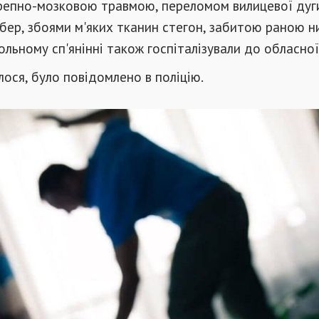
ерепно-мозковою травмою, переломом вилицевої дуг
ер, збоями м'яких тканин ст
егон, забитою раною н
ольному сп'янінні також госпіталізували до обласної 
лося, було повідомлено в поліцію.