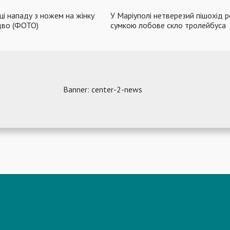
ці нападу з ножем на жінку
У Маріуполі нетверезий пішохід 
здво (ФОТО)
сумкою лобове скло тролейбуса