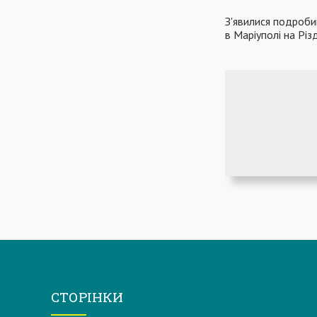
З'явилися подроби
в Маріуполі на Рі
СТОРІНКИ