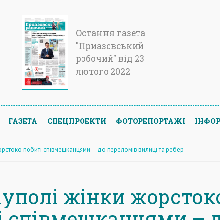
Остання газета
"Приазовський
робочий" від 23
лютого 2022
ГАЗЕТА
СПЕЦПРОЕКТИ
ФОТОРЕПОРТАЖІ
ІНФОР
орстоко побиті співмешканцями – до переломів вилиці та ребер
іуполі жінки жорсток
і співмешканцями – 