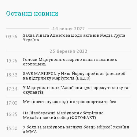
Останні новини
14
липня
2022
Заява Ріната Ахметова щодо активів Медіа Група
09:56
Україна
25
березня
2022
Голоси Маріуполя: створено канал важливих
19:26
оголошень
SAVE MARIUPOL: у Нью-Йорку пройшов флешмоб
18:32
на підтримку Маріуполя (ВІДЕО)
У Маріуполі полк "Азов" знищує ворожу техніку та
17:34
окупантів
Метінвест шукає водіїв з транспортом та без
17:00
На Лівобережжі Маріуполя обстріляно
16:25
Михайлівський собор (ФОТОФАКТ)
У боях за Маріуполь загинув боєць збірної України
15:50
з ММА