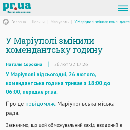
Головна
Новини
Маріуполь
У Маріуполі змінили комендантс
У Маріуполі змінили
комендантську годину
Наталія Сорокіна
26
лют
'22
17:26
У Маріуполі відсьогодні, 26 лютого,
комендантська година триває з 18:00 до
06:00, передає pr.ua.
Про це
повідомляє
Маріупольська міська
рада.
Зазначимо, що цей обмежувальний захід введений в