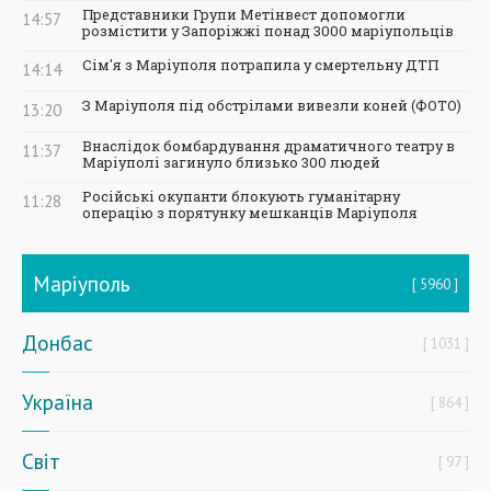
Представники Групи Метінвест допомогли
14:57
розмістити у Запоріжжі понад 3000 маріупольців
Сім'я з Маріуполя потрапила у смертельну ДТП
14:14
З Маріуполя під обстрілами вивезли коней (ФОТО)
13:20
Внаслідок бомбардування драматичного театру в
11:37
Маріуполі загинуло близько 300 людей
Російські окупанти блокують гуманітарну
11:28
операцію з порятунку мешканців Маріуполя
Маріуполь
5960
Донбас
1031
Україна
864
Світ
97