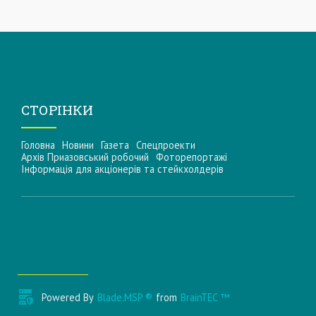
СТОРІНКИ
Головна
Новини
Газета
Спецпроекти
Архів Приазовський робочий
Фоторепортажі
Інформацiя для акцiонерiв та стейкхолдерiв
Powered By
Blade.MSP ®
from
BrainTEC ™