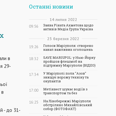
Останні новини
14
липня
2022
Заява Ріната Ахметова щодо
09:56
активів Медіа Група Україна
их
25
березня
2022
Голоси Маріуполя: створено
19:26
канал важливих оголошень
али в
SAVE MARIUPOL: у Нью-Йорку
18:32
пройшов флешмоб на
я 29-
підтримку Маріуполя (ВІДЕО)
У Маріуполі полк "Азов"
17:34
знищує ворожу техніку та
окупантів
ьої
Метінвест шукає водіїв з
17:00
 в
транспортом та без
На Лівобережжі Маріуполя
16:25
обстріляно Михайлівський
 - до 31-
собор (ФОТОФАКТ)