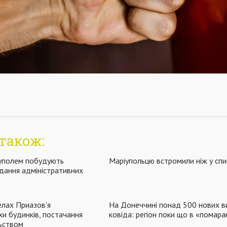
також:
іуполем побудують
Маріупольцю встромили ніж у спи
дання адміністративних
елах Приазов'я
На Донеччині понад 500 нових в
и будинків, постачання
ковіда: регіон поки що в «помара
ьством