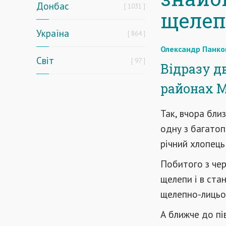
Донбас
1031
щелеп
Україна
864
Олександр Панко
Світ
97
Відразу д
районах М
Так, вчора бли
одну з багатоп
річний хлопець
Побитого з че
щелепи і в ста
щелепно-лицьов
А ближче до пі