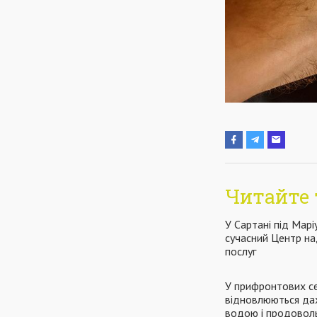
Читайте 
У Сартані під Мар
сучасний Центр на
послуг
У прифронтових с
відновлюються дах
водою і продовол