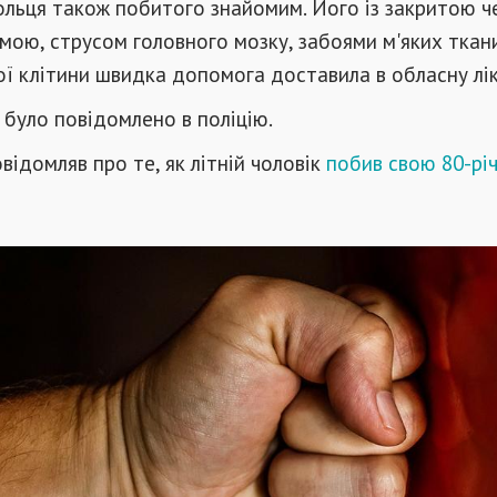
ольця також побитого знайомим. Його із закритою ч
ою, струсом головного мозку, забоями м'яких ткан
ої клітини швидка допомога доставила в обласну лі
 було повідомлено в поліцію.
відомляв про те, як літній чоловік
побив свою 80-рі