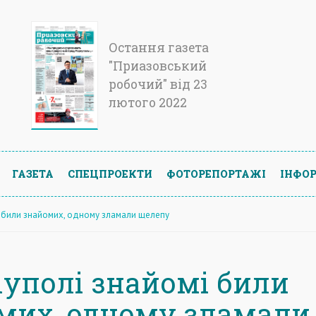
Остання газета
"Приазовський
робочий" від 23
лютого 2022
ГАЗЕТА
СПЕЦПРОЕКТИ
ФОТОРЕПОРТАЖІ
ІНФОР
і били знайомих, одному зламали щелепу
іуполі знайомі били
мих, одному зламали