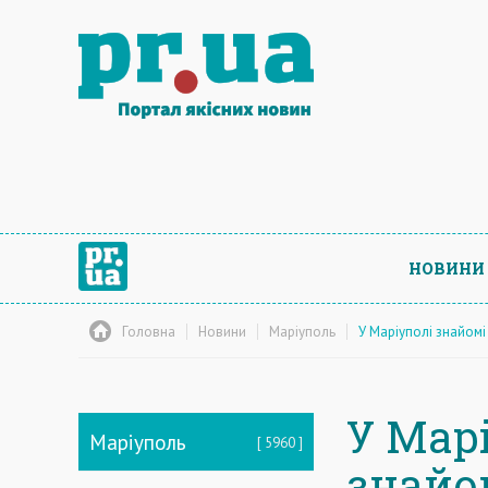
НОВИНИ
Головна
Новини
Маріуполь
У Маріуполі знайом
У Мар
Маріуполь
5960
знайо