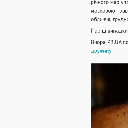
річного маріуп
мозковою травм
обличчя, грудн
Про ці випадки
Вчора PR.UA по
дружину
.