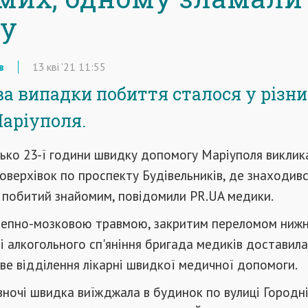
у
в
13
кві
'21
11:55
ва випадки побиття сталося у різн
аріуполя.
зько 23-ї години швидку допомогу Маріуполя виклик
оверхівок по проспекту Будівельників, де знаходивс
 побитий знайомим, повідомили PR.UA медики.
репно-мозковою травмою, закритим переломом нижн
ні алкогольного сп'яніння бригада медиків доставила
е відділення лікарні швидкої медичної допомоги.
вночі швидка виїжджала в будинок по вулиці Городній