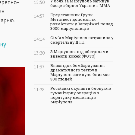
ерепно-
У боях за Маріуполь загинув
15:50
боєць збірної України з ММА
ин
Представники Групи
14:57
карню.
Метінвест допомогли
розмістити у Запоріжжі понад
3000 маріупольців
Сім'я з Маріуполя потрапила у
14:14
смертельну ДТП
чну
З Маріуполя під обстрілами
13:20
вивезли коней (ФОТО)
Внаслідок бомбардування
11:37
драматичного театру в
Маріуполі загинуло близько
300 людей
Російські окупанти блокують
11:28
гуманітарну операцію з
порятунку мешканців
Маріуполя