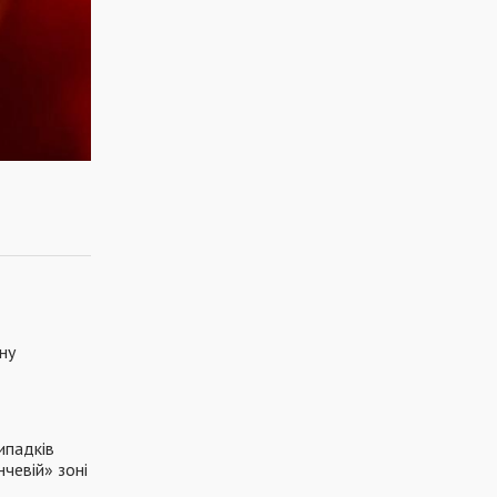
ну
ипадків
нчевій» зоні