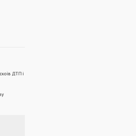
скоїв ДТП і
ву