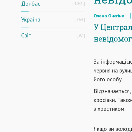
Донбас
1031
Олена Онєгіна
Україна
864
У Централ
Світ
97
невідомог
За інформацією
червня на вули
його особу.
Відзначається,
кросівки. Тако
з хрестиком.
Якщо ви володі