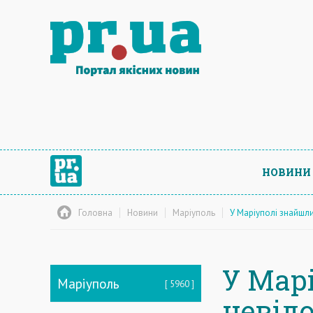
НОВИНИ
Головна
Новини
Маріуполь
У Маріуполі знайшл
У Мар
Маріуполь
5960
невід