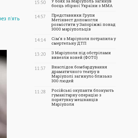
У боях за Маріуполь загинув
15:50
боєць збірної України з ММА
Представники Групи
14:57
рез п'ять
Метінвест допомогли
розмістити у Запоріжжі понад
3000 маріупольців
Сім'я з Маріуполя потрапила у
14:14
смертельну ДТП
З Маріуполя під обстрілами
13:20
вивезли коней (ФОТО)
Внаслідок бомбардування
11:37
драматичного театру в
Маріуполі загинуло близько
300 людей
Російські окупанти блокують
11:28
гуманітарну операцію з
порятунку мешканців
Маріуполя