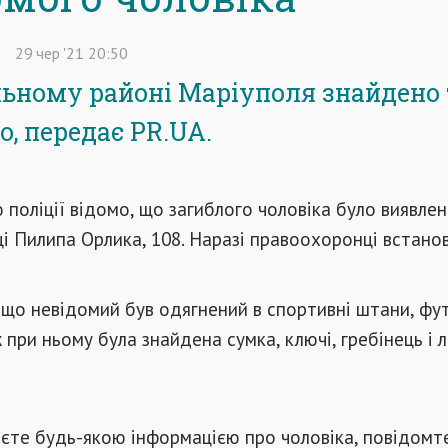
29
чер
'21
20:50
ьному районі Маріуполя знайдено 
о, передає PR.UA.
 поліції відомо, що загиблого чоловіка було виявлен
ці Пилипа Орлика, 108. Наразі правоохоронці встан
 що невідомий був одягнений в спортивні штани, фу
ж при ньому була знайдена сумка, ключі, гребінець і
єте будь-якою інформацією про чоловіка, повідомте 