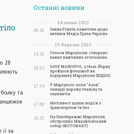
Останні новини
14
липня
2022
тіло
Заява Ріната Ахметова щодо
09:56
активів Медіа Група Україна
25
березня
2022
Голоси Маріуполя: створено
19:26
канал важливих оголошень
о 28
SAVE MARIUPOL: у Нью-Йорку
18:32
овлюють
пройшов флешмоб на
підтримку Маріуполя (ВІДЕО)
У Маріуполі полк "Азов"
17:34
знищує ворожу техніку та
тболку та
окупантів
 ланцюжок
Метінвест шукає водіїв з
17:00
транспортом та без
На Лівобережжі Маріуполя
16:25
обстріляно Михайлівський
собор (ФОТОФАКТ)
її за