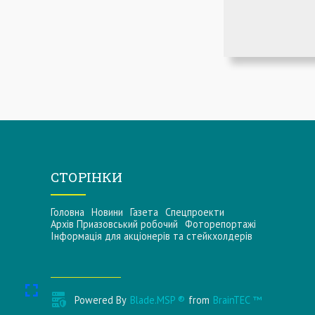
СТОРІНКИ
Головна
Новини
Газета
Спецпроекти
Архів Приазовський робочий
Фоторепортажі
Інформацiя для акцiонерiв та стейкхолдерiв
Powered By
Blade.MSP ®
from
BrainTEC ™