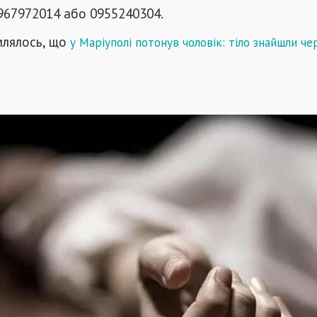
967972014 або 0955240304.
млялось, що
у
Маріуполі потонув чоловік: тіло знайшли че