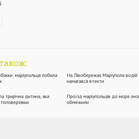
ї
також:
обіжки: маріупольця побила
На Лівобережжі Маріуполя водій 
х
намагався втекти
ла трирічна дитина, яка
Проїзд маріупольців до моря зно
атоповерхівки
обмежили