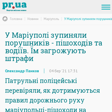
Головна
Новини
Маріуполь
У Маріуполі зупиняли порушників
У Маріуполі зупиняли
порушників - пішоходів та
водіїв. Їм загрожують
штрафи
Олександр Панков
04
бер
'21
17:31
Патрульні поліцейські
перевіряли, як дотримуються
правил дорожнього руху
маріупольці-пішоходи на