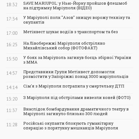
SAVE MARIUPOL: у Нью-Йорку пройшов флешмоб
18:32
на підтримку Маріуполя (ВІДЕО)
У Маріуполі полк "Азов" знищує ворожу техніку та
17:34
окупантів
Метінвест шукає водіїв з транспортом та без
17:00
На Лівобережжі Маріуполя обстріляно
16:25
Михайлівський собор (ФОТОФАКТ)
У боях за Маріуполь загинув боєць збірної України
15:50
з ММА
Представники Групи Метінвест допомогли
14:57
розмістити у Запоріжжі понад 3000 маріупольців
Сім'я з Маріуполя потрапила у смертельну ДТП
14:14
З Маріуполя під обстрілами вивезли коней (ФОТО)
13:20
Внаслідок бомбардування драматичного театру в
11:37
Маріуполі загинуло близько 300 людей
Російські окупанти блокують гуманітарну
11:28
операцію з порятунку мешканців Маріуполя