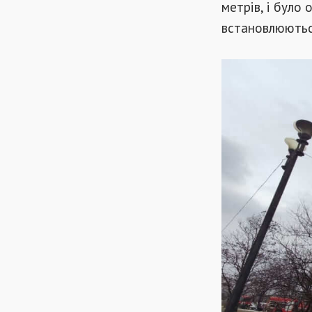
метрів, і було
встановлюютьс