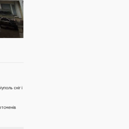
уполь сніг і
ртсменів