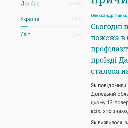
Донбас
1031
Олександр Панко
Україна
864
Сьогодні 
Світ
97
пожежа в 
профілакт
проїзді Д
сталося на
Як повідомили
Донецькій обла
цьому 12-повер
всіх, хто знах
Як виявилося, 