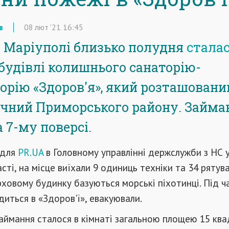
в
08
лют
'21
16:45
в Маріуполі близько полудня
стала
будівлі колишнього санаторію-
орію «Здоров'я», який розташовани
ачний Приморського району. Займа
 7-му поверсі.
 для
PR.UA
в Головному управлінні держслужби з НС 
сті, на місце виїхали 9 одиниць техніки та 34 рятува
ховому будинку базуються морські піхотинці. Під ча
одиться в «Здоров'ї», евакуювали.
займання сталося в кімнаті загальною площею 15 кв