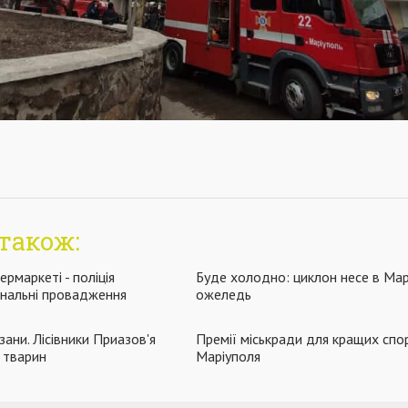
також:
ермаркеті - поліція
Буде холодно: циклон несе в Марі
інальні провадження
ожеледь
зани. Лісівники Приазов'я
Премії міськради для кращих спо
 тварин
Маріуполя