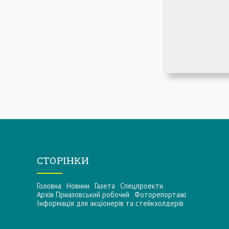
СТОРІНКИ
Головна
Новини
Газета
Спецпроекти
Архів Приазовський робочий
Фоторепортажі
Інформацiя для акцiонерiв та стейкхолдерiв