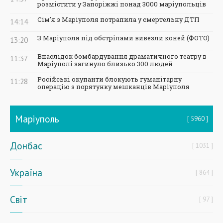
розмістити у Запоріжжі понад 3000 маріупольців
Сім'я з Маріуполя потрапила у смертельну ДТП
14:14
З Маріуполя під обстрілами вивезли коней (ФОТО)
13:20
Внаслідок бомбардування драматичного театру в
11:37
Маріуполі загинуло близько 300 людей
Російські окупанти блокують гуманітарну
11:28
операцію з порятунку мешканців Маріуполя
Маріуполь
5960
Донбас
1031
Україна
864
Світ
97