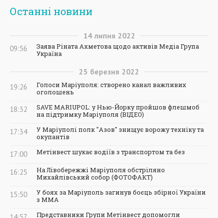
Останні новини
14
липня
2022
Заява Ріната Ахметова щодо активів Медіа Група
09:56
Україна
25
березня
2022
Голоси Маріуполя: створено канал важливих
19:26
оголошень
SAVE MARIUPOL: у Нью-Йорку пройшов флешмоб
18:32
на підтримку Маріуполя (ВІДЕО)
У Маріуполі полк "Азов" знищує ворожу техніку та
17:34
окупантів
Метінвест шукає водіїв з транспортом та без
17:00
На Лівобережжі Маріуполя обстріляно
16:25
Михайлівський собор (ФОТОФАКТ)
У боях за Маріуполь загинув боєць збірної України
15:50
з ММА
Представники Групи Метінвест допомогли
14:57