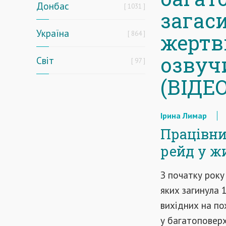
Донбас
1031
загаси
Україна
864
жертв
озвуч
Світ
97
(ВІДЕО
Ірина Лимар
Працівни
рейд у ж
З початку року
яких загинула 
вихідних на по
у багатоповерх