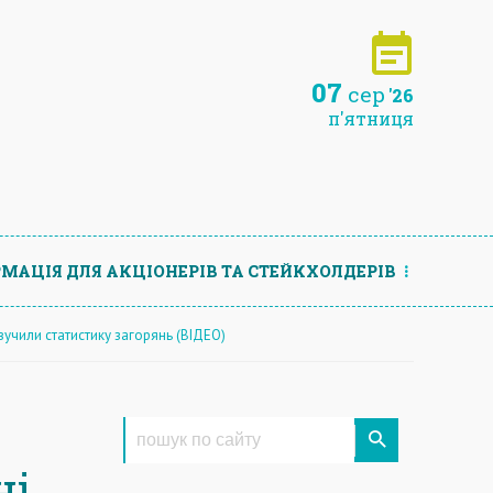
07
сер
'26
п'ятниця
МАЦIЯ ДЛЯ АКЦIОНЕРIВ ТА СТЕЙКХОЛДЕРIВ
вучили статистику загорянь (ВІДЕО)
ні