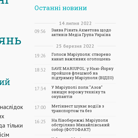
Останні новини
14
липня
2022
Заява Ріната Ахметова щодо
09:56
рянь
активів Медіа Група Україна
25
березня
2022
Голоси Маріуполя: створено
19:26
канал важливих оголошень
SAVE MARIUPOL: у Нью-Йорку
18:32
пройшов флешмоб на
підтримку Маріуполя (ВІДЕО)
ний
У Маріуполі полк "Азов"
17:34
знищує ворожу техніку та
окупантів
внаслідок
Метінвест шукає водіїв з
17:00
транспортом та без
их
На Лівобережжі Маріуполя
16:25
да тільки
обстріляно Михайлівський
собор (ФОТОФАКТ)
ісім