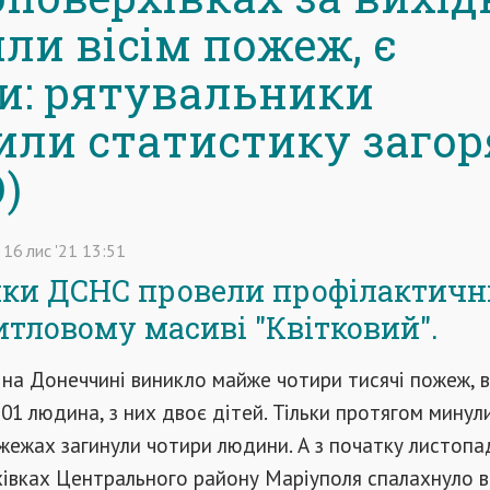
ли вісім пожеж, є
и: рятувальники
или статистику заго
)
16
лис
'21
13:51
ки ДСНС провели профілактич
итловому масиві "Квітковий".
 на Донеччині виникло майже чотири тисячі пожеж, 
101 людина, з них двоє дітей. Тільки протягом минул
жежах загинули чотири людини. А з початку листопа
івках Центрального району Маріуполя спалахнуло в