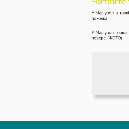
Читайте 
У Маріуполі в трик
пожежа
У Маріуполі горіл
поверсі (ФОТО)