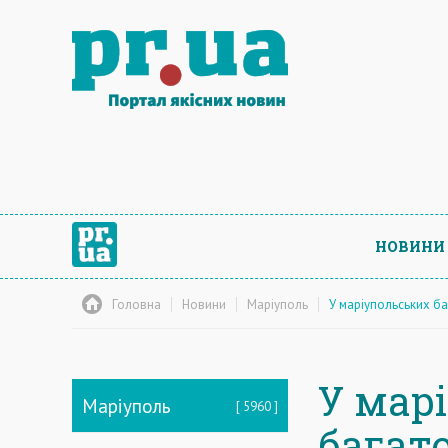
НОВИНИ
Головна
Новини
Маріуполь
У маріупольських ба
У мар
Маріуполь
5960
багат