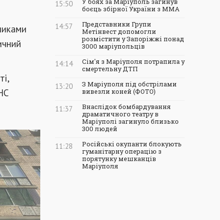
У боях за Маріуполь загинув
15:50
боєць збірної України з ММА
Представники Групи
14:57
никами
Метінвест допомогли
розмістити у Запоріжжі понад
ичний
3000 маріупольців
Сім'я з Маріуполя потрапила у
14:14
смертельну ДТП
ті,
З Маріуполя під обстрілами
13:20
НС
вивезли коней (ФОТО)
Внаслідок бомбардування
11:37
драматичного театру в
Маріуполі загинуло близько
300 людей
Російські окупанти блокують
11:28
гуманітарну операцію з
порятунку мешканців
Маріуполя