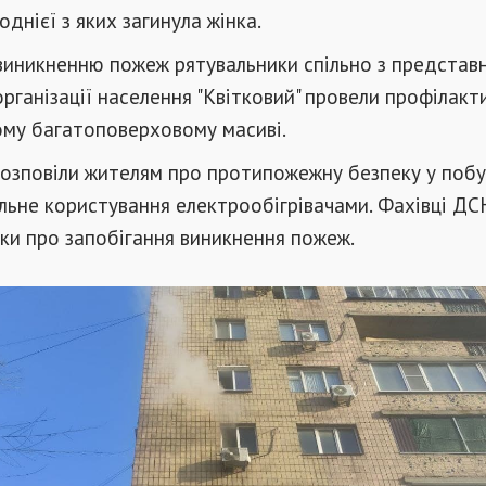
однієї з яких загинула жінка.
 виникненню пожеж рятувальники спільно з представ
рганізації населення "Квітковий" провели профілакт
ому багатоповерховому масиві.
озповіли жителям про протипожежну безпеку у побу
льне користування електрообігрівачами. Фахівці ДС
ки про запобігання виникнення пожеж.