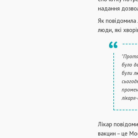
надання дозвол
Як повідомила 
люди, які хворі
"Протя
було д
були л
сьогод
промен
лікаря
Лікар повідоми
вакцин – це Mo