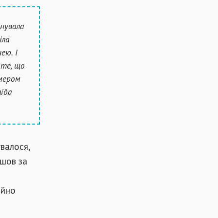
анувала
іла
ею. І
 те, що
мером
аїда
увалося,
шов за
айно