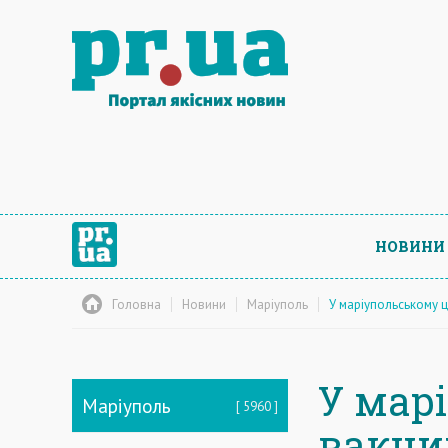
НОВИНИ
Головна
Новини
Маріуполь
У маріупольському ц
У мар
Маріуполь
5960
вакци