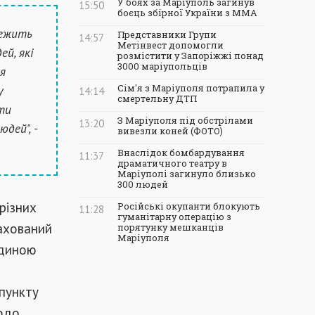
У боях за Маріуполь загинув
15:50
боєць збірної України з ММА
лежить
Представники Групи
14:57
Метінвест допомогли
ей, які
розмістити у Запоріжжі понад
3000 маріупольців
я
у
Сім'я з Маріуполя потрапила у
14:14
смертельну ДТП
оти
З Маріуполя під обстрілами
13:20
дей", -
вивезли коней (ФОТО)
Внаслідок бомбардування
11:37
драматичного театру в
Маріуполі загинуло близько
300 людей
різних
Російські окупанти блокують
11:28
гуманітарну операцію з
рахований
порятунку мешканців
Маріуполя
Єдиною
 пункту
щодо