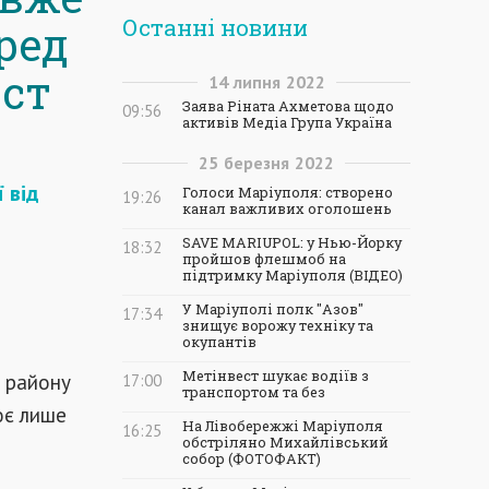
Останні новини
ред
іст
14
липня
2022
Заява Ріната Ахметова щодо
09:56
активів Медіа Група Україна
25
березня
2022
 від
Голоси Маріуполя: створено
19:26
канал важливих оголошень
SAVE MARIUPOL: у Нью-Йорку
18:32
пройшов флешмоб на
підтримку Маріуполя (ВІДЕО)
У Маріуполі полк "Азов"
17:34
знищує ворожу техніку та
окупантів
Метінвест шукає водіїв з
 району
17:00
транспортом та без
ює лише
На Лівобережжі Маріуполя
16:25
обстріляно Михайлівський
собор (ФОТОФАКТ)