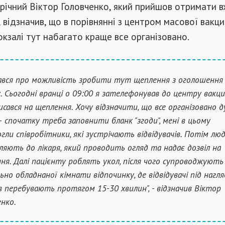
річний Віктор Головченко, який прийшов отримати в
 відзначив, що в порівнянні з центром масової вакци
окзалі тут набагато краще все організовано.
нався про можливість зробити тут щеплення з оголошення 
ду. Сьогодні вранці о 09:00 я зателефонував до центру вакци
исався на щеплення. Хочу відзначити, що все організовано 
– спочатку треба заповнити бланк "згоди", мені в цьому
гли співробітники, які зустрічають відвідувачів. Потім лю
ляють до лікаря, який проводить огляд та надає дозвіл на
ня. Далі пацієнту роблять укол, після чого супроводжують
льно обладнаної кімнати відпочинку, де відвідувачі під нагл
в перебувають протягом 15-30 хвилин", - відзначив Віктор
енко.