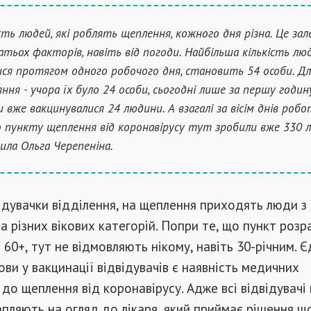
ість людей, які роблять щеплення, кожного дня різна. Це за
гатьох факторів, навіть від погоди. Найбільша кількість люд
ся протягом одного робочого дня, становить 54 особи. Дл
яння - учора їх було 24 особи, сьогодні лише за першу годин
 вже вакцинувалися 24 людини. А взагалі за вісім днів роб
 пункту щеплення від коронавірусу тут зробили вже 330 лю
чила Ольга Черепеніна.
ідувачки відділення, на щеплення приходять люди з 
та різних вікових категорій. Попри те, що пункт роз
 60+, тут не відмовляють нікому, навіть 30-річним. 
ви у вакцинації відвідувачів є наявність медичних
до щеплення від коронавірусу. Адже всі відвідувачі
пляють на огляд до лікаря, який приймає рішення 