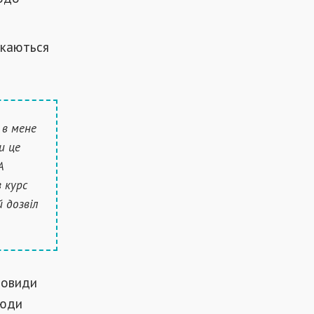
скаються
 в мене
и це
А
 курс
й дозвіл
новиди
люди