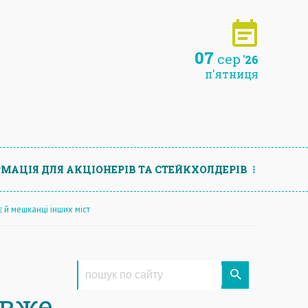
07
сер
'26
п'ятниця
МАЦIЯ ДЛЯ АКЦIОНЕРIВ ТА СТЕЙКХОЛДЕРIВ
 й мешканці інших міст
 вже