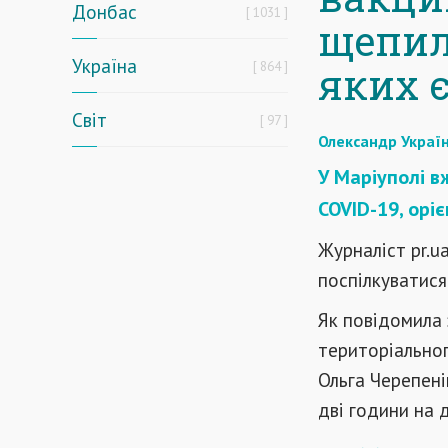
Донбас
1031
щепили
Україна
864
яких 
Світ
97
Олександр Украї
У Маріуполі в
COVID-19, орі
Журналіст pr.u
поспілкуватися
Як повідомила 
територіально
Ольга Черепені
дві години на д