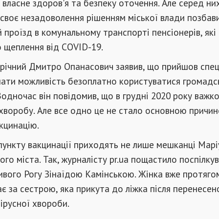
 власне здоров'я та безпеку оточення. Але серед них 
своє незадоволення рішенням міської влади позбав
 проїзд в комунальному транспорті пенсіонерів, які
 щеплення від COVID-19.
-річний Дмитро Опанасович заявив, що прийшов спец
 мати можливість безоплатно користуватися громадс
одночас він повідомив, що в грудні 2020 року важко
хворобу. Але все одно це не стало основною причи
кцинацію.
пункту вакцинації приходять не лише мешканці Марі
ого міста. Так, журналісту pr.ua пощастило поспілку
вого Рогу Зінаїдою Камінською. Жінка вже протяго
ає за сестрою, яка прикута до ліжка після перенесен
ірусної хвороби.