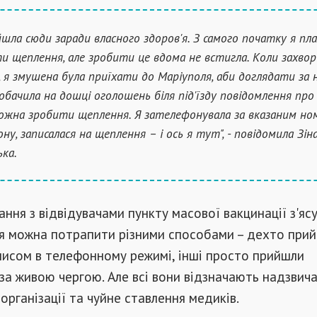
йшла сюди заради власного здоров'я. З самого початку я пл
и щеплення, але зробити це вдома не встигла. Коли захвор
, я змушена була приїхати до Маріуполя, аби доглядати за н
побачила на дошці оголошень біля під'їзду повідомлення про
жна зробити щеплення. Я зателефонувала за вказаним но
ну, записалася на щеплення – і ось я тут", - повідомила Зін
ька.
ання з відвідувачами пункту масової вакцинації з'яс
я можна потрапити різними способами – дехто прий
писом в телефонному режимі, інші просто прийшли
за живою чергою. Але всі вони відзначають надзвич
організації та чуйне ставлення медиків.