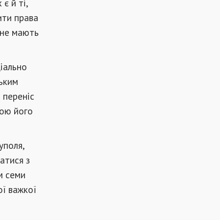
є й ті,
ити права
 не мають
іально
ьким
 переніс
ною його
уполя,
ватися з
м семи
ої важкої