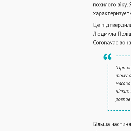
похилого віку.
характеризуєть
Це підтвердили
Людмила Поліщ
Coronavac вон
"Про ва
тому я
масової
ніяких 
розпов
Більша частина