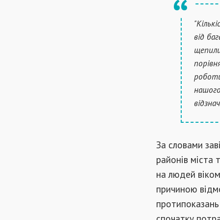
"Кільк
від ба
щепили
порівн
роботи
нашого
відзна
За словами зав
районів міста 
на людей віком
причиною відмо
протипоказань 
спочатку потра