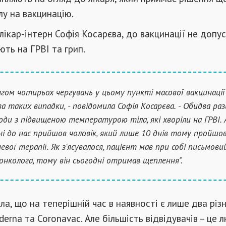
у на вакцинацію.
лікар-інтерн Софія Косарєва, до вакцинації не допу
ють на ГРВІ та грип.
гом чотирьох чергувань у цьому пункті масової вакцинації
ва таких випадки, - повідомила Софія Косарєва. - Обидва раз
юди з підвищеною температурою тіла, які хворіли на ГРВІ. 
ні до нас прийшов чоловік, який лише 10 днів тому пройшов
евої терапії. Як з'ясувалося, пацієнт мав при собі письмови
-онколога, тому він сьогодні отримав щеплення".
ла, що на теперішній час в наявності є лише два різ
derna та Coronavac. Але більшість відвідувачів – це 