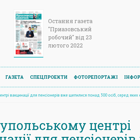
Остання газета
"Приазовський
робочий" від 23
лютого 2022
ГАЗЕТА
СПЕЦПРОЕКТИ
ФОТОРЕПОРТАЖІ
ІНФОР
ентрі вакцинації для пенсіонерів вже щепилися понад 300 осіб, серед яких є
іупольському центрі
нації для пенсіонерів