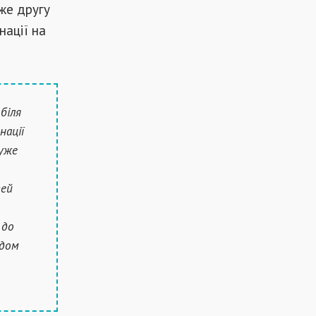
же другу
нації на
біля
нації
дуже
дей
 до
ядом