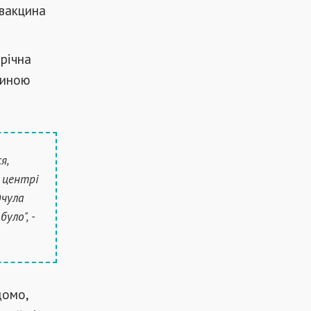
 вакцина
-річна
циною
я,
 центрі
дчула
уло", -
домо,