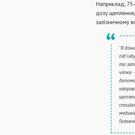
Наприклад, 75-
дозу щеплення,
залізничному в
"Я діз
під'їз
та зап
чітко 
допомо
направ
щеплен
спеціа
медикі
Головч