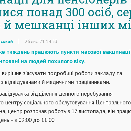
ся понад 300 осіб, се
є й мешканці інших м
нський
26
лис
'21
14:53
же тиждень працюють пункти масової вакцинації
єнтовані на людей похилого віку.
a вирішив з'ясувати подробиці роботи закладу та
 з відвідувачами й медичними працівниками.
завідувачка відділення денного перебування
го центру соціального обслуговування Центрального
на, центр розпочав роботу з 17 листопада, він прац
ень – з 09:00 до 11:00.