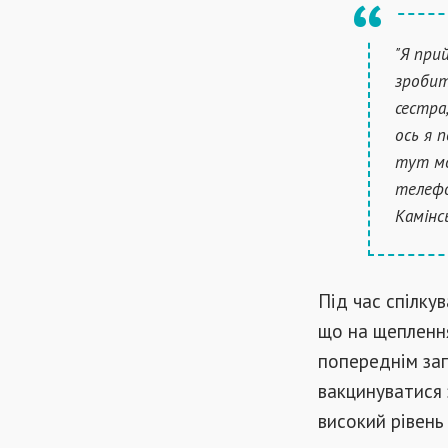
"Я при
зробит
сестра
ось я 
тут мо
телефо
Камінс
Під час спілкув
що на щепленн
попереднім за
вакцинуватися 
високий рівень 