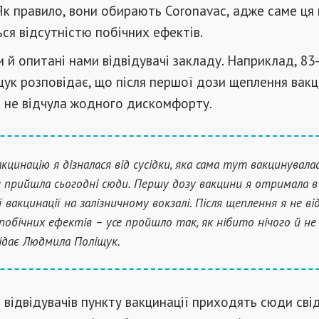
 Як правило, вони обирають Coronavac, адже саме ця
ся відсутністю побічних ефектів.
 й опитані нами відвідувачі закладу. Наприклад, 83
ук розповідає, що після першої дози щеплення вак
а не відчула жодного дискомфорту.
кцинацію я дізналася від сусідки, яка сама тут вакцинувалас
 прийшла сьогодні сюди. Першу дозу вакцини я отримала в
 вакцинації на залізничному вокзалі. Після щеплення я не ві
побічних ефектів – усе пройшло так, як нібито нічого й не б
ідає Людмила Поліщук.
 відвідувачів пункту вакцинації приходять сюди сві