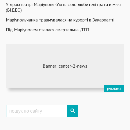
У драмтеатрі Маріуполя б'ють скло любителі грати в м'яч
(ВІДЕО)
Маріупольчанка травмувалася на курорті в Закарпатті
Під Маріуполем сталася смертельна ДТП