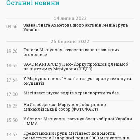
Останні новини
14
липня
2022
Заява Ріната Ахметова щодо активів Медіа Група
09:56
Україна
25
березня
2022
Голоси Маріуполя: створено канал важливих
19:26
оголошень
SAVE MARIUPOL: у Нью-Йорку пройшов флешмоб
18:32
на підтримку Маріуполя (ВІДЕО)
У Маріуполі полк "Азов" знищує ворожу техніку та
17:34
окупантів
Метінвест шукає водіїв з транспортом та без
17:00
На Лівобережжі Маріуполя обстріляно
16:25
Михайлівський собор (ФОТОФАКТ)
У боях за Маріуполь загинув боєць збірної України
15:50
з ММА
Представники Групи Метінвест допомогли
14:57
розмістити у Запоріжжі понад 3000 маріупольців