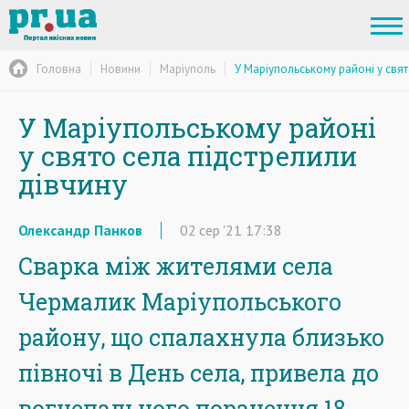
Головна
Новини
Маріуполь
У Маріупольському районі у свя
У Маріупольському районі
у свято села підстрелили
дівчину
Олександр Панков
02
сер
'21
17:38
Сварка між жителями села
Чермалик Маріупольського
району, що спалахнула близько
півночі в День села, привела до
вогнепального поранення 18-