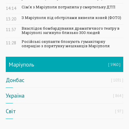
Сім'я з Маріуполя потрапила у смертельну ДТП
14:14
З Маріуполя під обстрілами вивезли коней (ФОТО)
13:20
Внаслідок бомбардування драматичного театру в
11:37
Маріуполі загинуло близько 300 людей
Російські окупанти блокують гуманітарну
11:28
операцію з порятунку мешканців Маріуполя
Маріуполь
5960
Донбас
1031
Україна
864
Світ
97