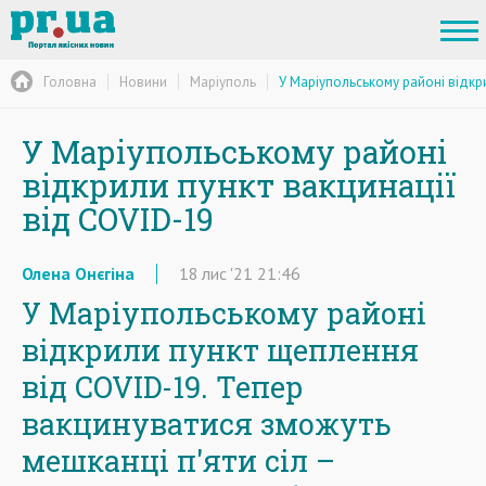
Головна
Новини
Маріуполь
У Маріупольському районі відкри
У Маріупольському районі
відкрили пункт вакцинації
від COVID-19
Олена Онєгіна
18
лис
'21
21:46
У Маріупольському районі
відкрили пункт щеплення
від COVID-19. Тепер
вакцинуватися зможуть
мешканці п'яти сіл –