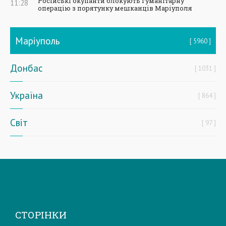
Російські окупанти блокують гуманітарну
11:28
операцію з порятунку мешканців Маріуполя
Маріуполь
5960
Донбас
1031
Україна
864
Світ
97
СТОРІНКИ