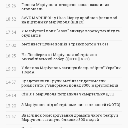
Голоси Маріуполя: створено канал важливих
19:26
оголошень
SAVE MARIUPOL: у Нью-Йорку пройшов флешмоб
18:32
на підтримку Маріуполя (ВІДЕО)
У Маріуполі полк "Азов" знищує ворожу техніку та
17:34
окупантів
Метінвест шукає водіїв з транспортом та без
17:00
На Лівобережжі Маріуполя обстріляно
16:25
Михайлівський собор (ФОТОФАКТ)
У боях за Маріуполь загинув боєць збірної України
15:50
з ММА
Представники Групи Метінвест допомогли
14:57
розмістити у Запоріжжі понад 3000 маріупольців
Сім'я з Маріуполя потрапила у смертельну ДТП
14:14
З Маріуполя під обстрілами вивезли коней (ФОТО)
13:20
Внаслідок бомбардування драматичного театру в
11:37
Маріуполі загинуло близько 300 людей