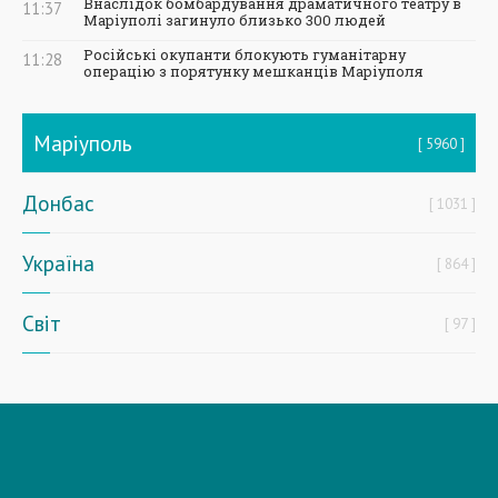
Внаслідок бомбардування драматичного театру в
11:37
Маріуполі загинуло близько 300 людей
Російські окупанти блокують гуманітарну
11:28
операцію з порятунку мешканців Маріуполя
Маріуполь
5960
Донбас
1031
Україна
864
Світ
97