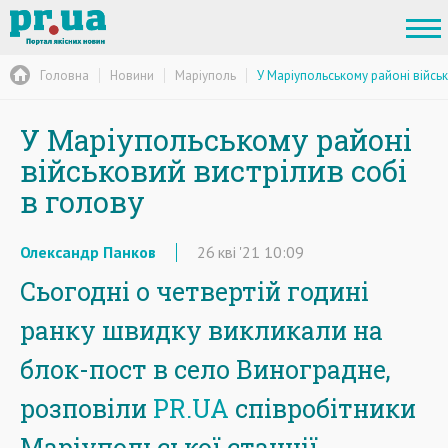
Головна
Новини
Маріуполь
У Маріупольському районі військ
У Маріупольському районі
військовий вистрілив собі
в голову
Олександр Панков
26
кві
'21
10:09
Сьогодні о четвертій годині
ранку швидку викликали на
блок-пост в село Виноградне,
розповіли
PR.UA
співробітники
Маріупольської станції