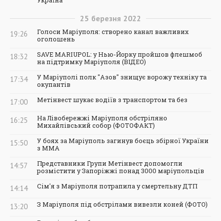
Україна
25
березня
2022
Голоси Маріуполя: створено канал важливих
19:26
оголошень
SAVE MARIUPOL: у Нью-Йорку пройшов флешмоб
18:32
на підтримку Маріуполя (ВІДЕО)
У Маріуполі полк "Азов" знищує ворожу техніку та
17:34
окупантів
Метінвест шукає водіїв з транспортом та без
17:00
На Лівобережжі Маріуполя обстріляно
16:25
Михайлівський собор (ФОТОФАКТ)
У боях за Маріуполь загинув боєць збірної України
15:50
з ММА
Представники Групи Метінвест допомогли
14:57
розмістити у Запоріжжі понад 3000 маріупольців
Сім'я з Маріуполя потрапила у смертельну ДТП
14:14
З Маріуполя під обстрілами вивезли коней (ФОТО)
13:20